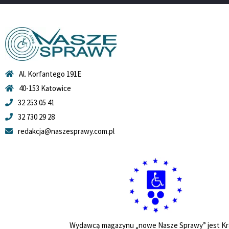
Al. Korfantego 191E
40-153 Katowice
32 253 05 41
32 730 29 28
redakcja@naszesprawy.com.pl
Wydawcą magazynu „nowe Nasze Sprawy” jest Kr