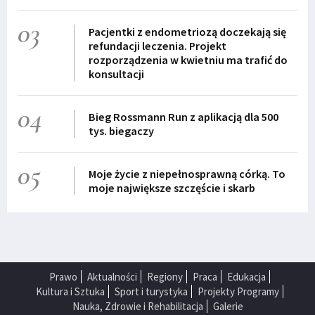
03
Pacjentki z endometriozą doczekają się
refundacji leczenia. Projekt
rozporządzenia w kwietniu ma trafić do
konsultacji
04
Bieg Rossmann Run z aplikacją dla 500
tys. biegaczy
05
Moje życie z niepełnosprawną córką. To
moje największe szczęście i skarb
Prawo
Aktualności
Regiony
Praca
Edukacja
Kultura i Sztuka
Sport i turystyka
Projekty Programy
Nauka, Zdrowie i Rehabilitacja
Galerie