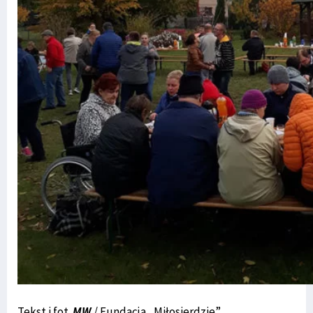
Tekst i fot.
MW
/ Fundacja „Miłosierdzie”