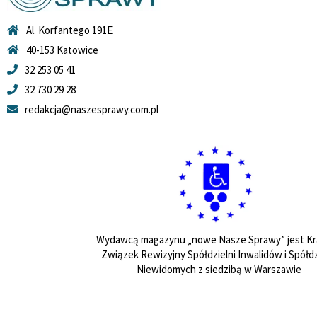
Al. Korfantego 191E
40-153 Katowice
32 253 05 41
32 730 29 28
redakcja@naszesprawy.com.pl
Wydawcą magazynu „nowe Nasze Sprawy” jest Kr
Związek Rewizyjny Spółdzielni Inwalidów i Spółdz
Niewidomych z siedzibą w Warszawie