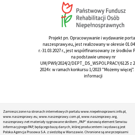
Projekt pn. Opracowywanie i wydawanie porta
naszesprawy.eu, jest realizowany w okresie 01.04
r.-31.03.2027 r., jest współfinansowany ze środków
na podstawie umowy nr
UM/PW9/2024/2/DEPT_DS_WSPOLPRACY/6125 z 24
2024 r. w ramach konkursu 1/2023 "Możemy więcej".
informacji
Zamieszczone na stronach internetowych portalu www.niepelnosprawni.info.pl,
www.naszesprawy.eu, www.naszesprawy.com.pl, www.naszesprawy.org,
naszesprawy.net materiały sygnowane skrótem „PAP” stanowią element Serwisu
informacyjnego PAP, będącego bazą danych, której producentem i wydawcą jest
Polska Agencja Prasowa S.A. z siedzibą w Warszawie. Chronione są one przepisami