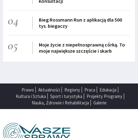
konsultacji
04
Bieg Rossmann Run z aplikacją dla 500
tys. biegaczy
05
Moje życie z niepełnosprawną córką. To
moje największe szczęście i skarb
Prawo
Aktualności
Regiony
Praca
Edukacja
Kultura i Sztuka
Sport i turystyka
Projekty Programy
Nauka, Zdrowie i Rehabilitacja
Galerie