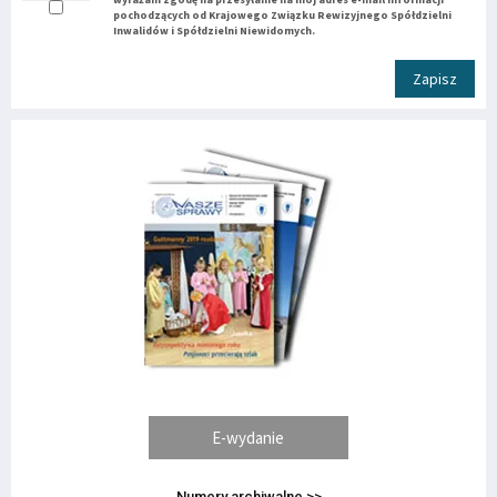
pochodzących od Krajowego Związku Rewizyjnego Spółdzielni
Inwalidów i Spółdzielni Niewidomych.
Zapisz
E-wydanie
Numery archiwalne >>