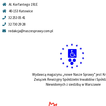
Al. Korfantego 191E
40-153 Katowice
32 253 05 41
32 730 29 28
redakcja@naszesprawy.com.pl
Wydawcą magazynu „nowe Nasze Sprawy” jest Kr
Związek Rewizyjny Spółdzielni Inwalidów i Spółdz
Niewidomych z siedzibą w Warszawie