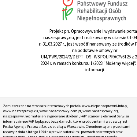
Projekt pn. Opracowywanie i wydawanie porta
naszesprawy.eu, jest realizowany w okresie 01.04
r.-31.03.2027 r., jest współfinansowany ze środków
na podstawie umowy nr
UM/PW9/2024/2/DEPT_DS_WSPOLPRACY/6125 z 24
2024 r. w ramach konkursu 1/2023 "Możemy więcej".
informacji
Zamieszczone na stronach internetowych portalu www.niepelnosprawni.info.pl,
www.naszesprawy.eu, www.naszesprawy.com.pl, www.naszesprawy.org,
naszesprawy.net materiały sygnowane skrótem „PAP” stanowią element Serwisu
informacyjnego PAP, będącego bazą danych, której producentem i wydawcą jest
Polska Agencja Prasowa S.A. z siedzibą w Warszawie. Chronione są one przepisami
ustawy z dnia 4 lutego 1994 r. o prawie autorskim i prawach pokrewnych oraz
ustawy z dnia 27 lipca 2001 r. o ochronie baz danych. Powyższe materiały