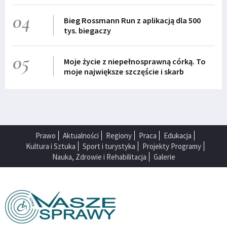
04
Bieg Rossmann Run z aplikacją dla 500
tys. biegaczy
05
Moje życie z niepełnosprawną córką. To
moje największe szczęście i skarb
Prawo
Aktualności
Regiony
Praca
Edukacja
Kultura i Sztuka
Sport i turystyka
Projekty Programy
Nauka, Zdrowie i Rehabilitacja
Galerie