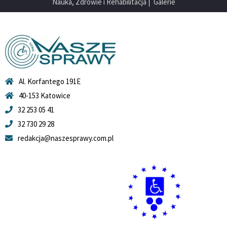
Nauka, Zdrowie i Rehabilitacja
Galerie
Al. Korfantego 191E
40-153 Katowice
32 253 05 41
32 730 29 28
redakcja@naszesprawy.com.pl