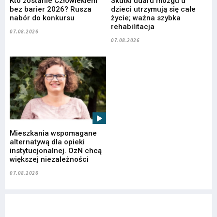
Kto zostanie Człowiekiem
Skutki udaru mózgu u
bez barier 2026? Rusza
dzieci utrzymują się całe
nabór do konkursu
życie; ważna szybka
rehabilitacja
07.08.2026
07.08.2026
Mieszkania wspomagane
alternatywą dla opieki
instytucjonalnej. OzN chcą
większej niezależności
07.08.2026