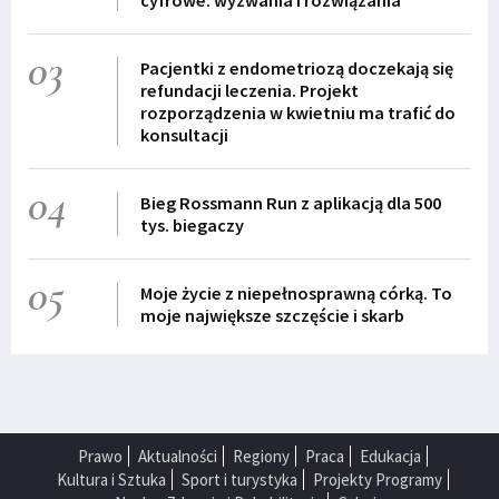
cyfrowe: wyzwania i rozwiązania
03
Pacjentki z endometriozą doczekają się
refundacji leczenia. Projekt
rozporządzenia w kwietniu ma trafić do
konsultacji
04
Bieg Rossmann Run z aplikacją dla 500
tys. biegaczy
05
Moje życie z niepełnosprawną córką. To
moje największe szczęście i skarb
Prawo
Aktualności
Regiony
Praca
Edukacja
Kultura i Sztuka
Sport i turystyka
Projekty Programy