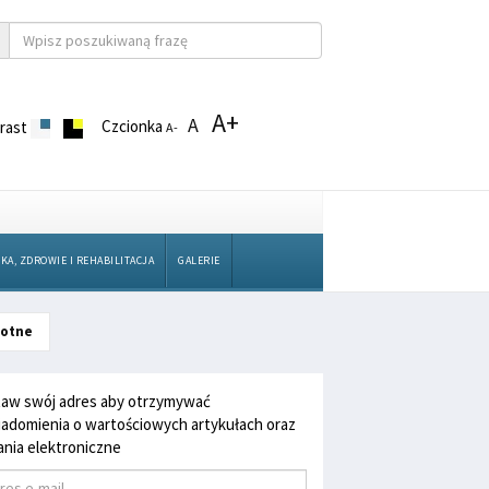
A+
A
Czcionka
rast
A-
KA, ZDROWIE I REHABILITACJA
GALERIE
wotne
aw swój adres aby otrzymywać
adomienia o wartościowych artykułach oraz
nia elektroniczne