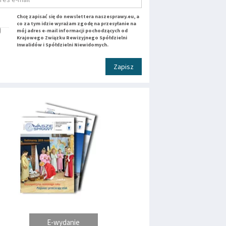
Chcę zapisać się do newslettera naszesprawy.eu, a
co za tym idzie wyrażam zgodę na przesyłanie na
mój adres e-mail informacji pochodzących od
Krajowego Związku Rewizyjnego Spółdzielni
Inwalidów i Spółdzielni Niewidomych.
Zapisz
E-wydanie