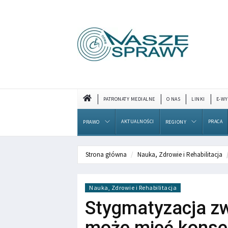
PATRONATY MEDIALNE
O NAS
LINKI
E-WY
AKTUALNOŚCI
PRACA
PRAWO
REGIONY
Strona główna
Nauka, Zdrowie i Rehabilitacja
Nauka, Zdrowie i Rehabilitacja
Stygmatyzacja z