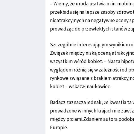
– Wiemy, że uroda ułatwia m.in. mobiln
przekłada się na lepsze zasoby zdrowo
nieatrakcyjnych na negatywne oceny sp
prowadząc do przewlekłych stanów zap
Szczególnie interesującym wynikiem ok
Związek między niską oceną atrakcyjno
wszystkim wśród kobiet. – Nasza hipote
wyglądem różnią się w zależności od p
rynkowe związane z brakiem atrakcyjno
kobiet – wskazał naukowiec.
Badacz zaznacza jednak, że kwestia ta
prowadzone w innych krajach nie zawsz
między płciami.Zdaniem autora podobn
Europie.