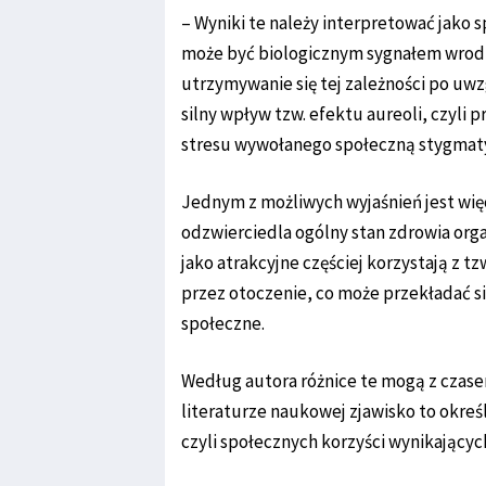
– Wyniki te należy interpretować jako s
może być biologicznym sygnałem wrodzo
utrzymywanie się tej zależności po uw
silny wpływ tzw. efektu aureoli, czyli 
stresu wywołanego społeczną stygmatyz
Jednym z możliwych wyjaśnień jest więc
odzwierciedla ogólny stan zdrowia org
jako atrakcyjne częściej korzystają z t
przez otoczenie, co może przekładać s
społeczne.
Według autora różnice te mogą z czase
literaturze naukowej zjawisko to okre
czyli społecznych korzyści wynikającyc