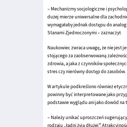
– Mechanizmy socjologiczne i psycholo
dużej mierze uniwersalne dla zachodni
wymagałaby jednak dostępu do analog
Stanami Zjednoczonymi – zaznaczył.
Naukowiec zwraca uwagę, że nie jest 
stojącego za zaobserwowaną zależnością
zdrowia, a jaka z czynników społecznyc
stres czy nierówny dostęp do zasobów.
W artykule podkreślono również etyczny
powinny być interpretowane jako przyp
podstawie wyglądu ani jako dowód na t
– Należy unikać uproszczeń sugerując
rodzaju „ładni żyją dłużej”. Atrakcyjno