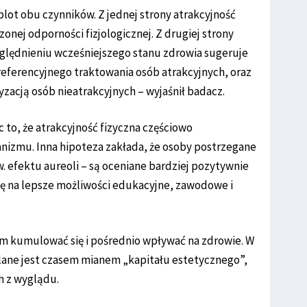
plot obu czynników. Z jednej strony atrakcyjność
nej odporności fizjologicznej. Z drugiej strony
zględnieniu wcześniejszego stanu zdrowia sugeruje
preferencyjnego traktowania osób atrakcyjnych, oraz
acją osób nieatrakcyjnych – wyjaśnił badacz.
 to, że atrakcyjność fizyczna częściowo
anizmu. Inna hipoteza zakłada, że osoby postrzegane
zw. efektu aureoli – są oceniane bardziej pozytywnie
ię na lepsze możliwości edukacyjne, zawodowe i
m kumulować się i pośrednio wpływać na zdrowie. W
ślane jest czasem mianem „kapitału estetycznego”,
h z wyglądu.