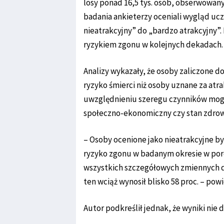
losy ponad 16,5 tys. osób, obserwowanyc
badania ankieterzy oceniali wygląd ucz
nieatrakcyjny” do „bardzo atrakcyjny”.
ryzykiem zgonu w kolejnych dekadach.
Analizy wykazały, że osoby zaliczone d
ryzyko śmierci niż osoby uznane za atra
uwzględnieniu szeregu czynników mogą
społeczno-ekonomiczny czy stan zdrow
– Osoby ocenione jako nieatrakcyjne był
ryzyko zgonu w badanym okresie w por
wszystkich szczegółowych zmiennych d
ten wciąż wynosił blisko 58 proc. – pow
Autor podkreślił jednak, że wyniki nie