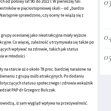
0
h od połowy lat 90. do 2022 r. W pierwszej fali
estników w pięciostopniowej skali – od „bardzo
 Następnie sprawdzono, czy oceny te wiążą się z
0
o grupy ocenianej jako nieatrakcyjna miały wyższe
kcyjne. Co więcej, zależność utrzymywała się także po
cych wpływać na zdrowie, takich jak status
0
ia w młodości.
y na starcie aż o około 78 proc. bardziej narażone na
ównaniu z grupą osób atrakcyjnych. Po dodaniu
otyczących statusu społecznego i zdrowia wskaźnik
iedział PAP dr Grzegorz Bulczak.
 dowodzą, iż sam wygląd wpływa na przeżywalność.