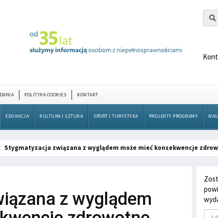
Kont
DANIA
POLITYKA COOKIES
KONTAKT
EDUKACJA
KULTURA I SZTUKA
SPORT I TURYSTYKA
PROJEKTY PROGRAMY
NAU
Stygmatyzacja związana z wyglądem może mieć konsekwencje zdro
Zost
powi
wiązana z wyglądem
wyda