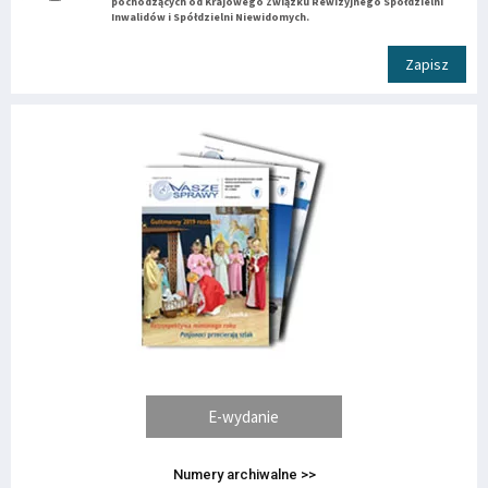
pochodzących od Krajowego Związku Rewizyjnego Spółdzielni
Inwalidów i Spółdzielni Niewidomych.
Zapisz
E-wydanie
Numery archiwalne >>