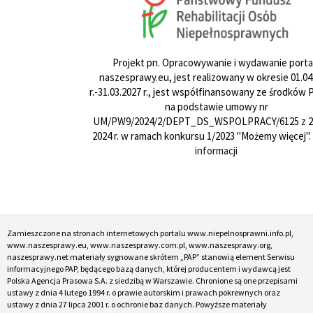
Projekt pn. Opracowywanie i wydawanie porta
naszesprawy.eu, jest realizowany w okresie 01.04
r.-31.03.2027 r., jest współfinansowany ze środków
na podstawie umowy nr
UM/PW9/2024/2/DEPT_DS_WSPOLPRACY/6125 z 24
2024 r. w ramach konkursu 1/2023 "Możemy więcej".
informacji
Zamieszczone na stronach internetowych portalu www.niepelnosprawni.info.pl,
www.naszesprawy.eu, www.naszesprawy.com.pl, www.naszesprawy.org,
naszesprawy.net materiały sygnowane skrótem „PAP” stanowią element Serwisu
informacyjnego PAP, będącego bazą danych, której producentem i wydawcą jest
Polska Agencja Prasowa S.A. z siedzibą w Warszawie. Chronione są one przepisami
ustawy z dnia 4 lutego 1994 r. o prawie autorskim i prawach pokrewnych oraz
ustawy z dnia 27 lipca 2001 r. o ochronie baz danych. Powyższe materiały