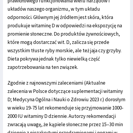
prawidłowego funkcjonowania wielu narządów i
układów naszego organizmu, w tym układu
odporności. Głównym jej źródłem jest skóra, która
produkuje witaminę D w odpowiedzi na ekspozycję na
promienie słoneczne. Do produktów żywnościowych,
które mogą dostarczać wit. D, zalicza się przede
wszystkim tłuste ryby morskie, ale też jaja czy grzyby.
Dieta pokrywa jednak tylko niewielką część
zapotrzebowania na ten związek.
Zgodnie z najnowszymi zaleceniami (Aktualne
zalecenia w Polsce dotyczące suplementacji witaminy
D; Medycyna Ogólna i Nauki o Zdrowiu 2023 r.) dorosłym
w wieku 19-75 lat rekomenduje się przyjmowanie 1000-
2000 IU witaminy D dziennie. Autorzy rekomendacji
zwracają uwagę, że kąpiele słoneczne przez 15–30 min
dziennie z niezakrytymi przedramionami i nogami w