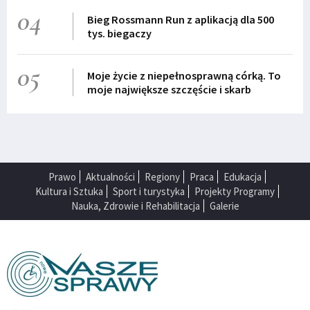
04
Bieg Rossmann Run z aplikacją dla 500
tys. biegaczy
05
Moje życie z niepełnosprawną córką. To
moje największe szczęście i skarb
Prawo
Aktualności
Regiony
Praca
Edukacja
Kultura i Sztuka
Sport i turystyka
Projekty Programy
Nauka, Zdrowie i Rehabilitacja
Galerie