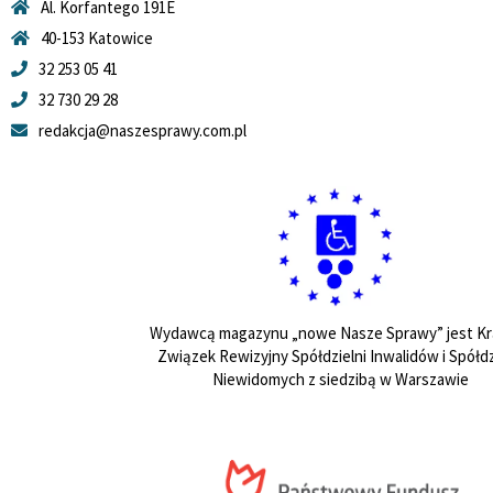
Al. Korfantego 191E
40-153 Katowice
32 253 05 41
32 730 29 28
redakcja@naszesprawy.com.pl
Wydawcą magazynu „nowe Nasze Sprawy” jest Kr
Związek Rewizyjny Spółdzielni Inwalidów i Spółdz
Niewidomych z siedzibą w Warszawie