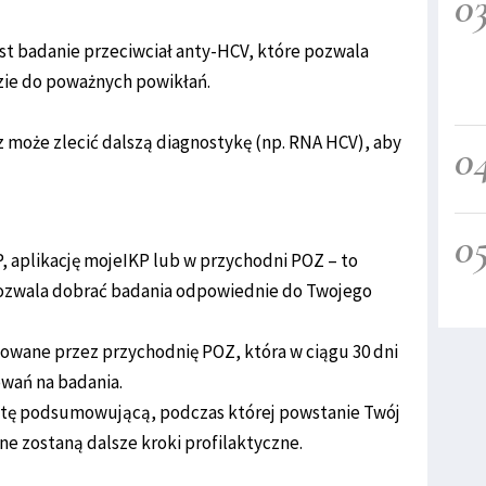
0
t badanie przeciwciał anty-HCV, które pozwala
zie do poważnych powikłań.
może zlecić dalszą diagnostykę (np. RNA HCV), aby
0
0
, aplikację mojeIKP lub w przychodni POZ – to
 pozwala dobrać badania odpowiednie do Twojego
owane przez przychodnię POZ, która w ciągu 30 dni
owań na badania.
ytę podsumowującą, podczas której powstanie Twój
e zostaną dalsze kroki profilaktyczne.