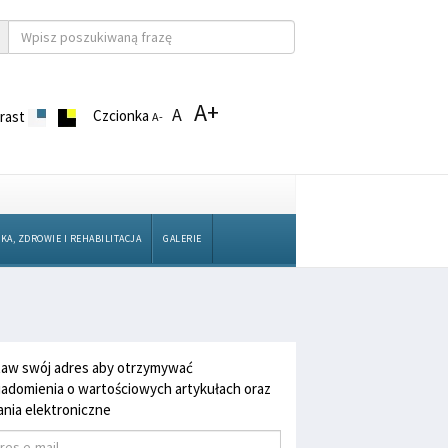
A+
A
Czcionka
rast
A-
KA, ZDROWIE I REHABILITACJA
GALERIE
aw swój adres aby otrzymywać
adomienia o wartościowych artykułach oraz
nia elektroniczne