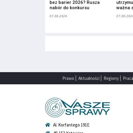
bez barier 2026? Rusza
utrzymuj
nabór do konkursu
ważna s
07.08.2026
07.08.202
Prawo
Aktualności
Regiony
Prac
Al. Korfantego 191E