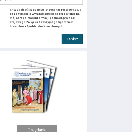
Chcę zapisać się do newslettera naszesprawy.eu, a
co za tym idzie wyrażam zgodę na przesyłanie na
mój adres e-mail informacji pochodzących od
Krajowego Związku Rewizyjnego Spółdzielni
Inwalidów i Spółdzielni Niewidomych.
Zapisz
E-wydanie