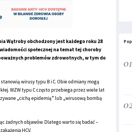
ia Wątroby obchodzony jest każdego roku 28
Pop
 świadomości społecznej na temat tej choroby
o poważnych problemów zdrowotnych, w tym do
0
 stanowią wirusy typu B i C. Obie odmiany mogą
ekłej. WZW typu C często przebiega przez wiele lat
azywane „cichą epidemią” lub „wirusową bombą
0
ąc żadnych objawów. Dlatego warto się badać –
a zakażenia HCV.