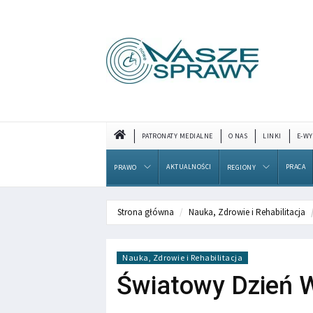
PATRONATY MEDIALNE
O NAS
LINKI
E-WY
AKTUALNOŚCI
PRACA
PRAWO
REGIONY
Strona główna
Nauka, Zdrowie i Rehabilitacja
Nauka, Zdrowie i Rehabilitacja
Światowy Dzień 