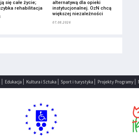
ą się całe życie;
alternatywą dla opieki
zybka rehabilitacja
instytucjonalnej. OzN chcą
większej niezależności
6
07.08.2026
a
Edukacja
Kultura i Sztuka
Sport i turystyka
Projekty Programy