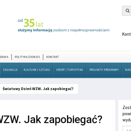
Kont
DANIA
POLITYKA COOKIES
KONTAKT
EDUKACJA
KULTURA I SZTUKA
SPORT I TURYSTYKA
PROJEKTY PROGRAMY
NAU
Światowy Dzień WZW. Jak zapobiegać?
Zost
powi
WZW. Jak zapobiegać?
wyda