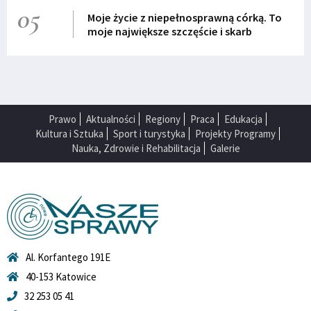
05
Moje życie z niepełnosprawną córką. To
moje największe szczęście i skarb
Prawo
Aktualności
Regiony
Praca
Edukacja
Kultura i Sztuka
Sport i turystyka
Projekty Programy
Nauka, Zdrowie i Rehabilitacja
Galerie
Al. Korfantego 191E
40-153 Katowice
32 253 05 41