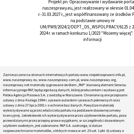
Projekt pn. Opracowywanie i wydawanie porta
naszesprawy.eu, jest realizowany w okresie 01.04
r.-31.03.2027 r., jest współfinansowany ze środków
na podstawie umowy nr
UM/PW9/2024/2/DEPT_DS_WSPOLPRACY/6125 z 24
2024 r. w ramach konkursu 1/2023 "Możemy więcej".
informacji
Zamieszczone na stronach internetowych portalu www.niepelnosprawni.info.pl,
www.naszesprawy.eu, www.naszesprawy.com.pl, www.naszesprawy.org,
naszesprawy.net materiały sygnowane skrótem „PAP” stanowią element Serwisu
informacyjnego PAP, będącego bazą danych, której producentem i wydawcą jest
Polska Agencja Prasowa S.A. z siedzibą w Warszawie. Chronione są one przepisami
ustawy z dnia 4 lutego 1994 r. o prawie autorskim i prawach pokrewnych oraz
ustawy z dnia 27 lipca 2001 r. o ochronie baz danych. Powyższe materiały
wykorzystywane są przez właściciela portalu na podstawie stosownej umowy
licencyjnej. Jakiekolwiek ich wykorzystywanie przez użytkowników portalu, poza
przewidzianymi przez przepisy prawa wyjątkami, w szczególności dozwolonym
użytkiem osobistym, jest zabronione. PAP S.A. zastrzega, iż dalsze
rozpowszechnianie materiałów, o których mowa w art. 25 ust. 1 pkt. b) ustawy o