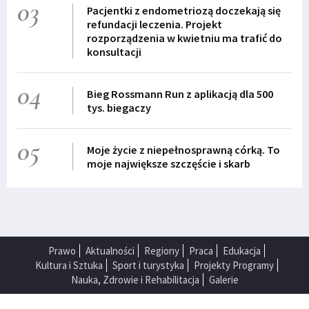
03
Pacjentki z endometriozą doczekają się
refundacji leczenia. Projekt
rozporządzenia w kwietniu ma trafić do
konsultacji
04
Bieg Rossmann Run z aplikacją dla 500
tys. biegaczy
05
Moje życie z niepełnosprawną córką. To
moje największe szczęście i skarb
Prawo
Aktualności
Regiony
Praca
Edukacja
Kultura i Sztuka
Sport i turystyka
Projekty Programy
Nauka, Zdrowie i Rehabilitacja
Galerie