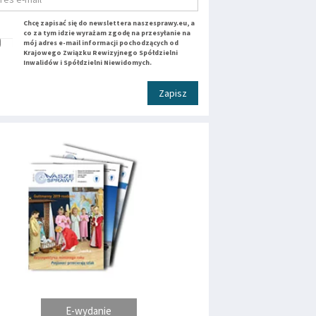
Chcę zapisać się do newslettera naszesprawy.eu, a
co za tym idzie wyrażam zgodę na przesyłanie na
mój adres e-mail informacji pochodzących od
Krajowego Związku Rewizyjnego Spółdzielni
Inwalidów i Spółdzielni Niewidomych.
Zapisz
E-wydanie