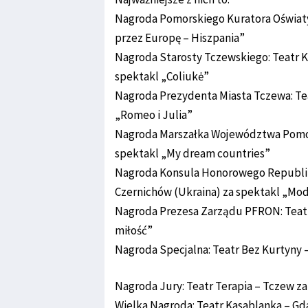
Nagroda Pomorskiego Kuratora Oświaty:
przez Europę – Hiszpania”
Nagroda Starosty Tczewskiego: Teatr Ke
spektakl „Coliukė”
Nagroda Prezydenta Miasta Tczewa: Te
„Romeo i Julia”
Nagroda Marszałka Województwa Pomors
spektakl „My dream countries”
Nagroda Konsula Honorowego Republiki
Czernichów (Ukraina) za spektakl „Mo
Nagroda Prezesa Zarządu PFRON: Teat
miłość”
Nagroda Specjalna: Teatr Bez Kurtyny 
Nagroda Jury: Teatr Terapia – Tczew za
Wielka Nagroda: Teatr Kasablanka – Gd