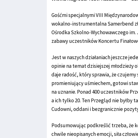
Gośćmi specjalnymi VIII Międzynarodo
wokalno-instrumentalna Samerbend zł
Ośrodka Szkolno-Wychowawczego im. Ja
zabawy uczestników Koncertu Finałow
Jest w naszych działaniach jeszcze je
opinie na temat dzisiejszej młodzieży o
daje radość, który sprawia, że czujemy si
promieniujący uśmiechem, gotowi stawi
na uznanie. Ponad 400 uczestników Prz
a ich tylko 20. Ten Przegląd nie byłby
Cudowni, oddani i bezgranicznie pozyt
Podsumowując podkreślić trzeba, że kol
chwile nieopisanych emocji, siła człowi