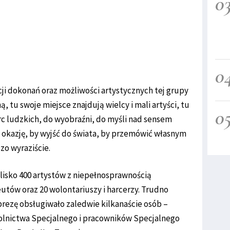
0
0
ji dokonań oraz możliwości artystycznych tej grupy
, tu swoje miejsce znajdują wielcy i mali artyści, tu
0
rc ludzkich, do wyobraźni, do myśli nad sensem
y okazję, by wyjść do świata, by przemówić własnym
zo wyraziście.
lisko 400 artystów z niepełnosprawnością
tów oraz 20 wolontariuszy i harcerzy. Trudno
mprezę obsługiwało zaledwie kilkanaście osób –
olnictwa Specjalnego i pracowników Specjalnego