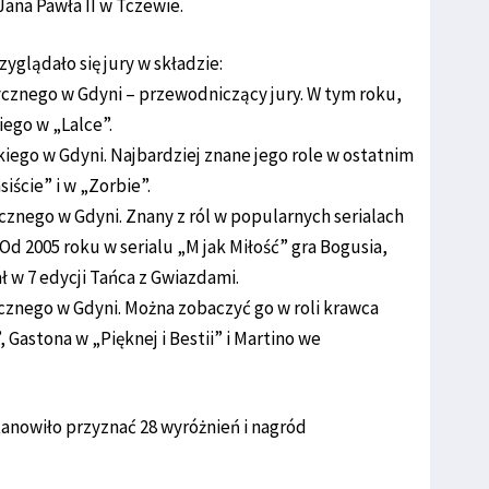
na Pawła II w Tczewie.
glądało się jury w składzie:
zycznego w Gdyni – przewodniczący jury. W tym roku,
iego w „Lalce”.
skiego w Gdyni. Najbardziej znane jego role w ostatnim
iście” i w „Zorbie”.
ycznego w Gdyni. Znany z ról w popularnych serialach
 Od 2005 roku w serialu „M jak Miłość” gra Bogusia,
ał w 7 edycji Tańca z Gwiazdami.
cznego w Gdyni. Można zobaczyć go w roli krawca
Gastona w „Pięknej i Bestii” i Martino we
anowiło przyznać 28 wyróżnień i nagród