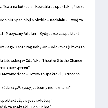
 Teatr na kółkach – Kowaliki za spektakl „Pieszo
dainiu Specjaloji Mokykla – Kedainiu (Litwa) za
atr Muzyczny Arlekin – Bydgoszcz za spektakl
kiego: Teatr Rag Baby-An – Adakavas (Litwa) za
 Litewskiej w Gdańsku: Theatre Studio Chance –
dern snow queen”
r Metamorfoza – Tczew za spektakl „Utracona
– Łódź za „Wszyscy jesteśmy nienormalni”
 spektakl „Życie jest radością”
ańsk za spektakl „Don Kichot”