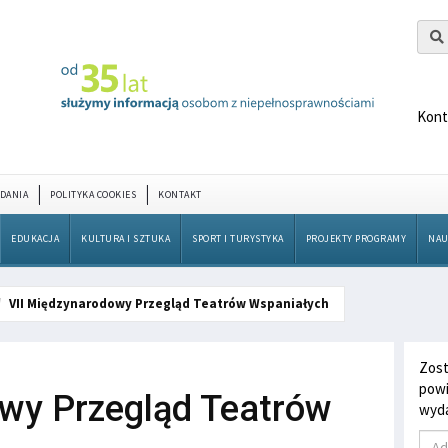
Kont
DANIA
POLITYKA COOKIES
KONTAKT
EDUKACJA
KULTURA I SZTUKA
SPORT I TURYSTYKA
PROJEKTY PROGRAMY
NAU
VII Międzynarodowy Przegląd Teatrów Wspaniałych
Zost
powi
wy Przegląd Teatrów
wyda