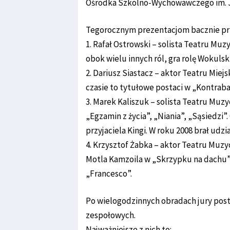
Ośrodka Szkolno-Wychowawczego im. Ja
Tegorocznym prezentacjom bacznie przy
1. Rafał Ostrowski – solista Teatru Mu
obok wielu innych ról, gra rolę Wokulsk
2. Dariusz Siastacz – aktor Teatru Miej
czasie to tytułowe postaci w „Kontrabas
3. Marek Kaliszuk – solista Teatru Muz
„Egzamin z życia”, „Niania”, „Sąsiedzi”.
przyjaciela Kingi. W roku 2008 brał udzi
4. Krzysztof Żabka – aktor Teatru Muzy
Motla Kamzoila w „Skrzypku na dachu”, 
„Francesco”.
Po wielogodzinnych obradach jury post
zespołowych.
Najważniejsze z nich to: