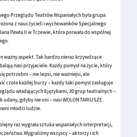
wego Przeglądu Teatrów Wspaniałych była grupa
ożona z nauczycieli i wychowanków Specjalnego
na Pawła II w Tczewie, która porwała do wspólnej
ego.
den ważny aspekt. Tak bardzo nieraz krzywdzące
balają nasi przyjaciele. Każdy pomysł na życie, który
ę potrzebni – nie lepsi, nie ważniejsi, ale
ć czoła każdej burzy – każdy taki pomysł zasługuje
eglądu władających 8 językami, 30 grup teatralnych –
 tak udany, gdyby nie oni – nasi WOLONTARIUSZE .
ywni młodzi ludzie.
ejny raz wygrała sztuka wspaniałych interpretacji,
eczeństwa. Wygraliśmy wszyscy – aktorzy i ich