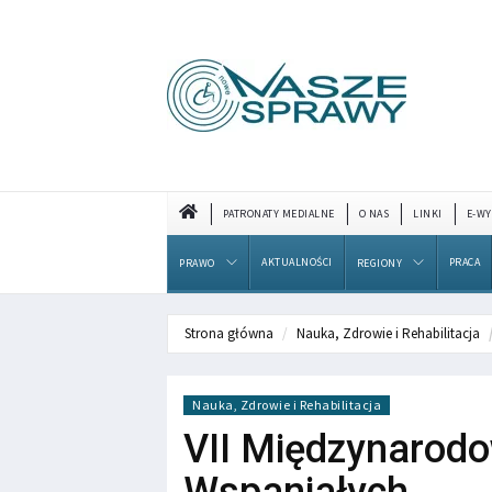
PATRONATY MEDIALNE
O NAS
LINKI
E-WY
AKTUALNOŚCI
PRACA
PRAWO
REGIONY
Strona główna
Nauka, Zdrowie i Rehabilitacja
Nauka, Zdrowie i Rehabilitacja
VII Międzynarodo