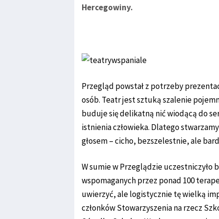
Hercegowiny.
Przegląd powstał z potrzeby prezentac
osób. Teatr jest sztuką szalenie pojemną
buduje się delikatną nić wiodącą do se
istnienia człowieka. Dlatego stwarzam
głosem – cicho, bezszelestnie, ale bard
W sumie w Przeglądzie uczestniczyło b
wspomaganych przez ponad 100 terapeu
uwierzyć, ale logistycznie tę wielką i
członków Stowarzyszenia na rzecz Szk