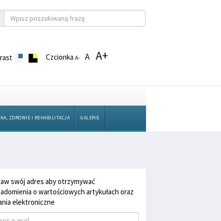
A+
A
Czcionka
rast
A-
KA, ZDROWIE I REHABILITACJA
GALERIE
aw swój adres aby otrzymywać
adomienia o wartościowych artykułach oraz
nia elektroniczne