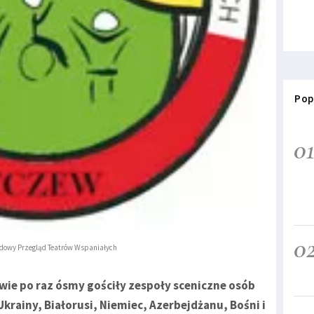
Pop
0
0
odowy Przegląd Teatrów Wspaniałych
ewie po raz ósmy gościły zespoły sceniczne osób
krainy, Białorusi, Niemiec, Azerbejdżanu, Bośni i