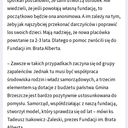
spotkań postanowili, że sami utworzą ośrodek. Ale
wiedzieli, że jeśli powołają własną fundację, to
początkowo będzie ona anonimowa. A im zależy na tym,
żeby jak najszybciej przekonać darczyńców i poprawić
los swoich dzieci. Mają nadzieję, że nowa placówka
powstanie za 2-3 lata. Dlatego o pomoc zwrócili się do
Fundacji im. Brata Alberta.
– Zawsze w takich przypadkach zaczyna się od grupy
zapaleńców. Jednak tu musi być współpraca
środowiska rodzin i władz samorządowych, a trzecim
elementem są dotacje z budżetu państwa. Gmina
Brzeszcze jest bardzo pozytywnie ustosunkowana do
pomysłu. Samorząd, współdziałając z naszą fundacją,
stworzył model, który sprawdza się od lat – mówi ks.
Tadeusz Isakowicz-Zaleski, prezes Fundacji im. Brata
Alberta.