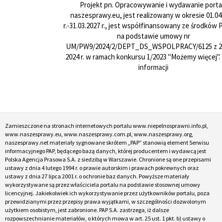
Projekt pn. Opracowywanie i wydawanie porta
naszesprawy.eu, jest realizowany w okresie 01.04
r.-31.03.2027 r., jest współfinansowany ze środków
na podstawie umowy nr
UM/PW9/2024/2/DEPT_DS_WSPOLPRACY/6125 z 24
2024 r. w ramach konkursu 1/2023 "Możemy więcej".
informacji
Zamieszczone na stronach internetowych portalu www.niepelnosprawni.info.pl,
www.naszesprawy.eu, www.naszesprawy.com.pl, www.naszesprawy.org,
naszesprawy.net materiały sygnowane skrótem „PAP” stanowią element Serwisu
informacyjnego PAP, będącego bazą danych, której producentem i wydawcą jest
Polska Agencja Prasowa S.A. z siedzibą w Warszawie. Chronione są one przepisami
ustawy z dnia 4 lutego 1994 r. o prawie autorskim i prawach pokrewnych oraz
ustawy z dnia 27 lipca 2001 r. o ochronie baz danych. Powyższe materiały
wykorzystywane są przez właściciela portalu na podstawie stosownej umowy
licencyjnej. Jakiekolwiek ich wykorzystywanie przez użytkowników portalu, poza
przewidzianymi przez przepisy prawa wyjątkami, w szczególności dozwolonym
użytkiem osobistym, jest zabronione. PAP S.A. zastrzega, iż dalsze
rozpowszechnianie materiałów, o których mowa w art. 25 ust. 1 pkt. b) ustawy o