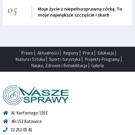
05
Moje życie z niepełnosprawną córką. To
moje największe szczęście i skarb
Prawo
Aktualności
Regiony
Praca
Edukacja
Kultura i Sztuka
Sport i turystyka
Projekty Programy
Nauka, Zdrowie i Rehabilitacja
Galerie
Al. Korfantego 191E
40-153 Katowice
32 253 05 41