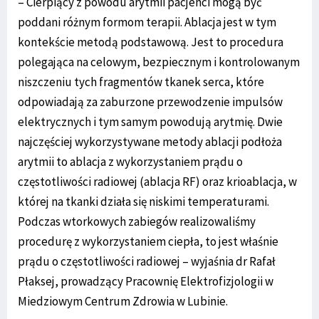
– Cierpiący z powodu arytmii pacjenci mogą być
poddani różnym formom terapii. Ablacja jest w tym
kontekście metodą podstawową. Jest to procedura
polegająca na celowym, bezpiecznym i kontrolowanym
niszczeniu tych fragmentów tkanek serca, które
odpowiadają za zaburzone przewodzenie impulsów
elektrycznych i tym samym powodują arytmię. Dwie
najczęściej wykorzystywane metody ablacji podłoża
arytmii to ablacja z wykorzystaniem prądu o
częstotliwości radiowej (ablacja RF) oraz krioablacja, w
której na tkanki działa się niskimi temperaturami.
Podczas wtorkowych zabiegów realizowaliśmy
procedurę z wykorzystaniem ciepła, to jest właśnie
prądu o częstotliwości radiowej – wyjaśnia dr Rafał
Płaksej, prowadzący Pracownię Elektrofizjologii w
Miedziowym Centrum Zdrowia w Lubinie.