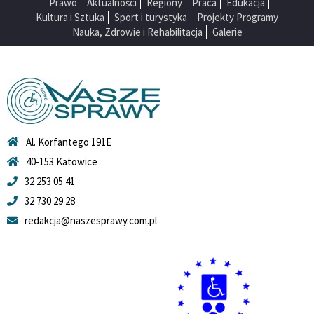
Prawo
Aktualności
Regiony
Praca
Edukacja
Kultura i Sztuka
Sport i turystyka
Projekty Programy
Nauka, Zdrowie i Rehabilitacja
Galerie
Al. Korfantego 191E
40-153 Katowice
32 253 05 41
32 730 29 28
redakcja@naszesprawy.com.pl