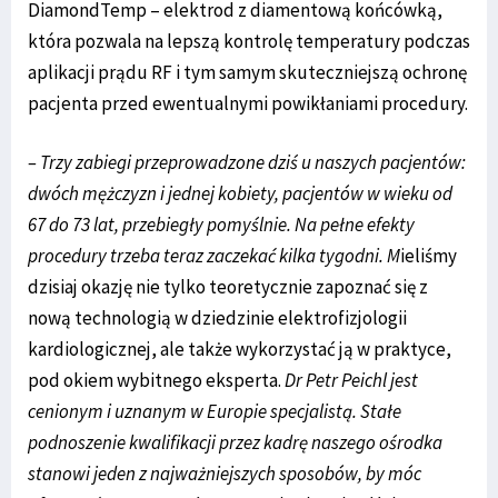
DiamondTemp – elektrod z diamentową końcówką,
która pozwala na lepszą kontrolę temperatury podczas
aplikacji prądu RF i tym samym skuteczniejszą ochronę
pacjenta przed ewentualnymi powikłaniami procedury.
–
Trzy zabiegi przeprowadzone dziś u naszych pacjentów:
dwóch mężczyzn i jednej kobiety, pacjentów w wieku od
67 do 73 lat, przebiegły pomyślnie. Na pełne efekty
procedury trzeba teraz zaczekać kilka tygodni.
M
ieliśmy
dzisiaj okazję nie tylko teoretycznie zapoznać się z
nową technologią w dziedzinie elektrofizjologii
kardiologicznej, ale także wykorzystać ją w praktyce,
pod okiem wybitnego eksperta.
Dr
Petr Peichl jest
cenionym i uznanym w Europie specjalistą. Stałe
podnoszenie kwalifikacji przez kadrę naszego ośrodka
stanowi jeden z najważniejszych sposobów, by móc