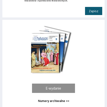
Inwalidów i Spółdzielni Niewidomych.
Zapisz
E-wydanie
Numery archiwalne >>