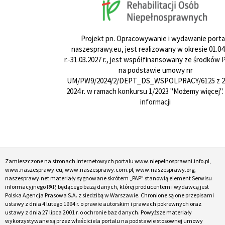
Projekt pn. Opracowywanie i wydawanie porta
naszesprawy.eu, jest realizowany w okresie 01.04
r.-31.03.2027 r., jest współfinansowany ze środków
na podstawie umowy nr
UM/PW9/2024/2/DEPT_DS_WSPOLPRACY/6125 z 24
2024 r. w ramach konkursu 1/2023 "Możemy więcej".
informacji
Zamieszczone na stronach internetowych portalu www.niepelnosprawni.info.pl,
www.naszesprawy.eu, www.naszesprawy.com.pl, www.naszesprawy.org,
naszesprawy.net materiały sygnowane skrótem „PAP” stanowią element Serwisu
informacyjnego PAP, będącego bazą danych, której producentem i wydawcą jest
Polska Agencja Prasowa S.A. z siedzibą w Warszawie. Chronione są one przepisami
ustawy z dnia 4 lutego 1994 r. o prawie autorskim i prawach pokrewnych oraz
ustawy z dnia 27 lipca 2001 r. o ochronie baz danych. Powyższe materiały
wykorzystywane są przez właściciela portalu na podstawie stosownej umowy