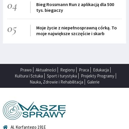
04
Bieg Rossmann Run z aplikacją dla 500
tys. biegaczy
05
Moje życie z niepełnosprawną córką. To
moje największe szczęście i skarb
Prawo
Aktualności
Regiony
Praca
Edukacja
Kultura i Sztuka
Sport i turystyka
Projekty Programy
Nauka, Zdrowie i Rehabilitacja
Galerie
Al. Korfantego 191E