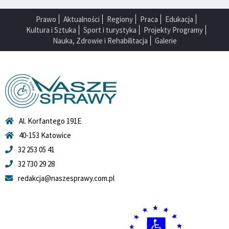
Prawo
Aktualności
Regiony
Praca
Edukacja
Kultura i Sztuka
Sport i turystyka
Projekty Programy
Nauka, Zdrowie i Rehabilitacja
Galerie
Al. Korfantego 191E
40-153 Katowice
32 253 05 41
32 730 29 28
redakcja@naszesprawy.com.pl