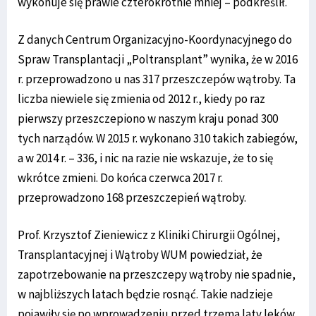
wykonuje się prawie czterokrotnie mniej – podkreślił.
Z danych Centrum Organizacyjno-Koordynacyjnego do
Spraw Transplantacji „Poltransplant” wynika, że w 2016
r. przeprowadzono u nas 317 przeszczepów wątroby. Ta
liczba niewiele się zmienia od 2012 r., kiedy po raz
pierwszy przeszczepiono w naszym kraju ponad 300
tych narządów. W 2015 r. wykonano 310 takich zabiegów,
a w 2014 r. – 336, i nic na razie nie wskazuje, że to się
wkrótce zmieni. Do końca czerwca 2017 r.
przeprowadzono 168 przeszczepień wątroby.
Prof. Krzysztof Zieniewicz z Kliniki Chirurgii Ogólnej,
Transplantacyjnej i Wątroby WUM powiedział, że
zapotrzebowanie na przeszczepy wątroby nie spadnie,
w najbliższych latach będzie rosnąć. Takie nadzieje
pojawiły się po wprowadzeniu przed trzema laty leków