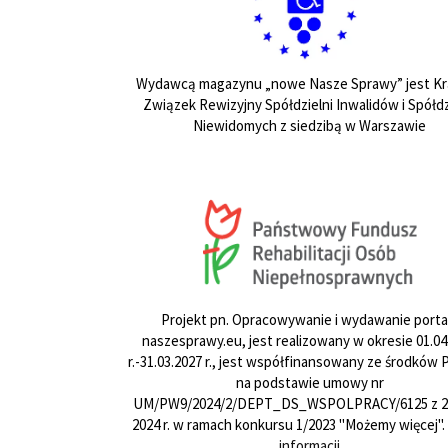
Wydawcą magazynu „nowe Nasze Sprawy” jest Kr
Związek Rewizyjny Spółdzielni Inwalidów i Spółdz
Niewidomych z siedzibą w Warszawie
Projekt pn. Opracowywanie i wydawanie porta
naszesprawy.eu, jest realizowany w okresie 01.04
r.-31.03.2027 r., jest współfinansowany ze środków
na podstawie umowy nr
UM/PW9/2024/2/DEPT_DS_WSPOLPRACY/6125 z 24
2024 r. w ramach konkursu 1/2023 "Możemy więcej".
informacji