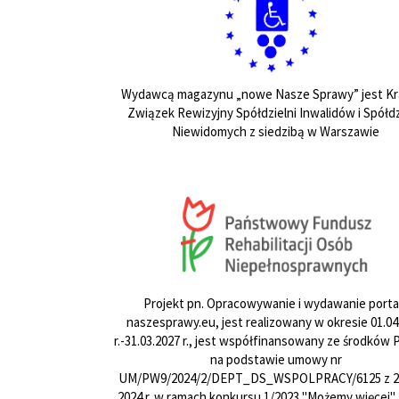
Wydawcą magazynu „nowe Nasze Sprawy” jest Kr
Związek Rewizyjny Spółdzielni Inwalidów i Spółdz
Niewidomych z siedzibą w Warszawie
Projekt pn. Opracowywanie i wydawanie porta
naszesprawy.eu, jest realizowany w okresie 01.04
r.-31.03.2027 r., jest współfinansowany ze środków
na podstawie umowy nr
UM/PW9/2024/2/DEPT_DS_WSPOLPRACY/6125 z 24
2024 r. w ramach konkursu 1/2023 "Możemy więcej".