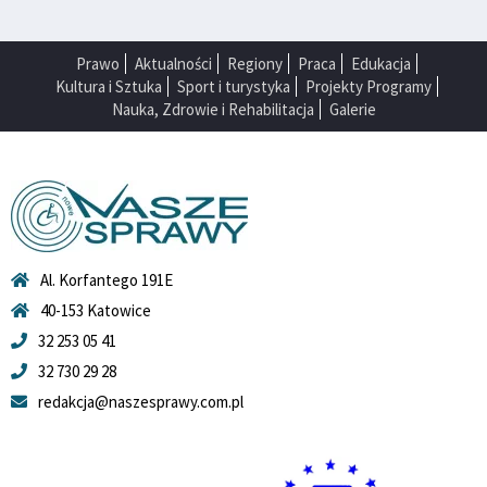
Prawo
Aktualności
Regiony
Praca
Edukacja
Kultura i Sztuka
Sport i turystyka
Projekty Programy
Nauka, Zdrowie i Rehabilitacja
Galerie
Al. Korfantego 191E
40-153 Katowice
32 253 05 41
32 730 29 28
redakcja@naszesprawy.com.pl