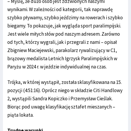
– Myślę, że dużo osób jest zdzwionych naszymi
wynikami. W zależności od kategorii, tak naprawdę
szybko pływamy, szybko jeździmy na rowerach i szybko
biegamy. To pokazuje, jak wygląda sport paralimpijski.
Jest wiele miłych słów pod naszym adresem. Zarówno
od tych, którzy wygrali, jak i przegrali z nami – opisał
Zbigniew Maciejewski, parakolarz rywalizujący w C1,
brązowy medalista Letnich Igrzysk Paralimpijskich w
Paryżu w 2024 r. w jeździe indywidualnej na czas.
Trójka, w której wystąpił, została sklasyfikowana na 15.
pozycji (4:51:16). Oprócz niego w składzie Citi Handlowy
2, wystąpili Sandra Kopiczko i Przemysław Cieślak.
Biorąc pod uwagę klasyfikację sztafet mieszanych –
piąta lokata.
Trudne warunki