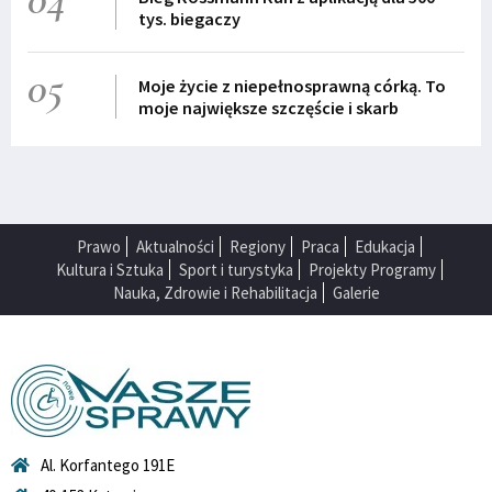
tys. biegaczy
05
Moje życie z niepełnosprawną córką. To
moje największe szczęście i skarb
Prawo
Aktualności
Regiony
Praca
Edukacja
Kultura i Sztuka
Sport i turystyka
Projekty Programy
Nauka, Zdrowie i Rehabilitacja
Galerie
Al. Korfantego 191E