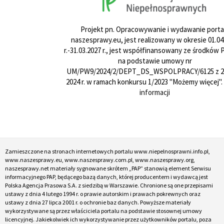
Projekt pn. Opracowywanie i wydawanie porta
naszesprawy.eu, jest realizowany w okresie 01.04
r.-31.03.2027 r., jest współfinansowany ze środków
na podstawie umowy nr
UM/PW9/2024/2/DEPT_DS_WSPOLPRACY/6125 z 24
2024 r. w ramach konkursu 1/2023 "Możemy więcej".
informacji
Zamieszczone na stronach internetowych portalu www.niepelnosprawni.info.pl,
www.naszesprawy.eu, www.naszesprawy.com.pl, www.naszesprawy.org,
naszesprawy.net materiały sygnowane skrótem „PAP” stanowią element Serwisu
informacyjnego PAP, będącego bazą danych, której producentem i wydawcą jest
Polska Agencja Prasowa S.A. z siedzibą w Warszawie. Chronione są one przepisami
ustawy z dnia 4 lutego 1994 r. o prawie autorskim i prawach pokrewnych oraz
ustawy z dnia 27 lipca 2001 r. o ochronie baz danych. Powyższe materiały
wykorzystywane są przez właściciela portalu na podstawie stosownej umowy
licencyjnej. Jakiekolwiek ich wykorzystywanie przez użytkowników portalu, poza