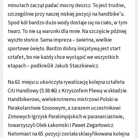
minutach zaczął padać mocny deszcz. To jest trudne,
szczególnie przy naszej niskiej pozycji na handbike’u.
Spod kół bardzo dużo wody dostaje się na ciało, w tym
twarz. To nie są warunki dla mnie. Na szczęście później
wyszło słońce. Sama impreza – świetna, wielkie
sportowe święto. Bardzo dobrą inicjatywą jest start
sztafet, bo nie każdy chce wystąpić we wszystkich
etapach – podkreślił Jakub Staszkiewicz.
Na 63. miejscu ukończyła rywalizację kolejna sztafeta
Citi Handlowy (5:38:46) z Krzyszofem Plewą w składzie.
Handbikerowi, wielokrotnemu mistrzowi Polski w
Parakolarstwie Szosowym, a zarazem uczestnikowi
Zimowych Igrzysk Paralimpijskich w paranarciastwie,
towarzyszyli Olek Łakomski I Paweł Zegarłowicz.
Natomiast na 65. pozycji została sklasyfikowana kolejna