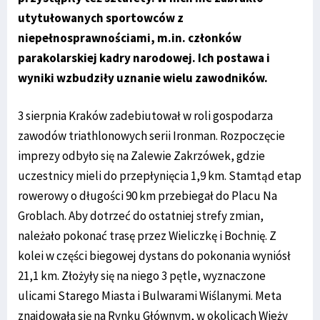
utytułowanych sportowców z
niepełnosprawnościami, m.in. członków
parakolarskiej kadry narodowej. Ich postawa i
wyniki wzbudziły uznanie wielu zawodników.
3 sierpnia Kraków zadebiutował w roli gospodarza
zawodów triathlonowych serii Ironman. Rozpoczęcie
imprezy odbyło się na Zalewie Zakrzówek, gdzie
uczestnicy mieli do przepłynięcia 1,9 km. Stamtąd etap
rowerowy o długości 90 km przebiegał do Placu Na
Groblach. Aby dotrzeć do ostatniej strefy zmian,
należało pokonać trasę przez Wieliczkę i Bochnię. Z
kolei w części biegowej dystans do pokonania wyniósł
21,1 km. Złożyły się na niego 3 pętle, wyznaczone
ulicami Starego Miasta i Bulwarami Wiślanymi. Meta
znajdowała się na Rynku Głównym, w okolicach Wieży