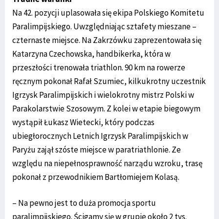
Na 42. pozycji uplasowała się ekipa Polskiego Komitetu
Paralimpijskiego. Uwzględniając sztafety mieszane –
czternaste miejsce. Na Zakrzówku zaprezentowała się
Katarzyna Czechowska, handbikerka, która w
przeszłości trenowała triathlon. 90 km na rowerze
ręcznym pokonał Rafał Szumiec, kilkukrotny uczestnik
Igrzysk Paralimpijskich i wielokrotny mistrz Polski w
Parakolarstwie Szosowym. Z kolei w etapie biegowym
wystąpił Łukasz Wietecki, który podczas
ubiegłorocznych Letnich Igrzysk Paralimpijskich w
Paryżu zajął szóste miejsce w paratriathlonie. Ze
względu na niepełnosprawność narządu wzroku, trasę
pokonał z przewodnikiem Bartłomiejem Kolasą.
– Na pewno jest to duża promocja sportu
paralimpijskiego. Ścigamy się w grupie około 2 tys.