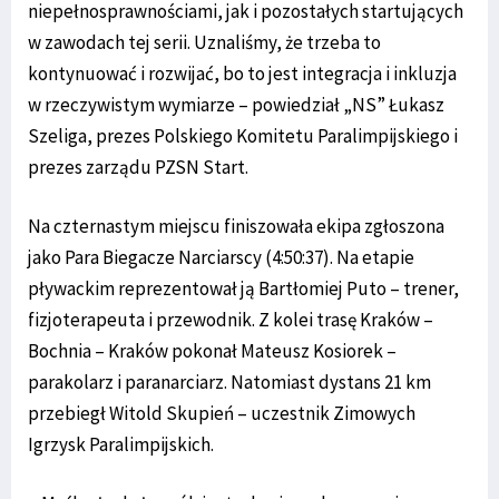
niepełnosprawnościami, jak i pozostałych startujących
w zawodach tej serii. Uznaliśmy, że trzeba to
kontynuować i rozwijać, bo to jest integracja i inkluzja
w rzeczywistym wymiarze – powiedział „NS” Łukasz
Szeliga, prezes Polskiego Komitetu Paralimpijskiego i
prezes zarządu PZSN Start.
Na czternastym miejscu finiszowała ekipa zgłoszona
jako Para Biegacze Narciarscy (4:50:37). Na etapie
pływackim reprezentował ją Bartłomiej Puto – trener,
fizjoterapeuta i przewodnik. Z kolei trasę Kraków –
Bochnia – Kraków pokonał Mateusz Kosiorek –
parakolarz i paranarciarz. Natomiast dystans 21 km
przebiegł Witold Skupień – uczestnik Zimowych
Igrzysk Paralimpijskich.