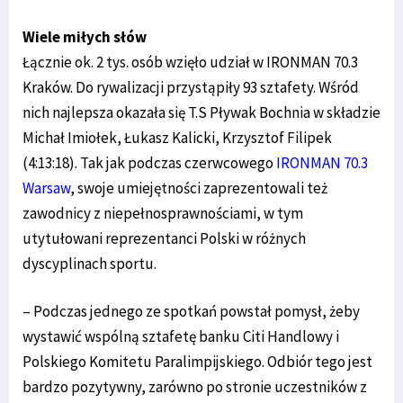
Wiele miłych słów
Łącznie ok. 2 tys. osób wzięło udział w IRONMAN 70.3
Kraków. Do rywalizacji przystąpiły 93 sztafety. Wśród
nich najlepsza okazała się T.S Pływak Bochnia w składzie
Michał Imiołek, Łukasz Kalicki, Krzysztof Filipek
(4:13:18). Tak jak podczas czerwcowego
IRONMAN 70.3
Warsaw
, swoje umiejętności zaprezentowali też
zawodnicy z niepełnosprawnościami, w tym
utytułowani reprezentanci Polski w różnych
dyscyplinach sportu.
– Podczas jednego ze spotkań powstał pomysł, żeby
wystawić wspólną sztafetę banku Citi Handlowy i
Polskiego Komitetu Paralimpijskiego. Odbiór tego jest
bardzo pozytywny, zarówno po stronie uczestników z