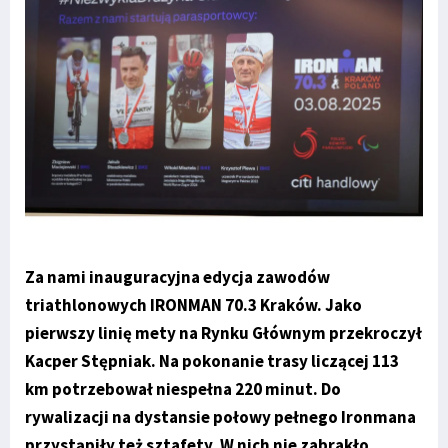
Za nami inauguracyjna edycja zawodów
triathlonowych IRONMAN 70.3 Kraków. Jako
pierwszy linię mety na Rynku Głównym przekroczył
Kacper Stępniak. Na pokonanie trasy liczącej 113
km potrzebował niespełna 220 minut. Do
rywalizacji na dystansie połowy pełnego Ironmana
przystąpiły też sztafety. W nich nie zabrakło