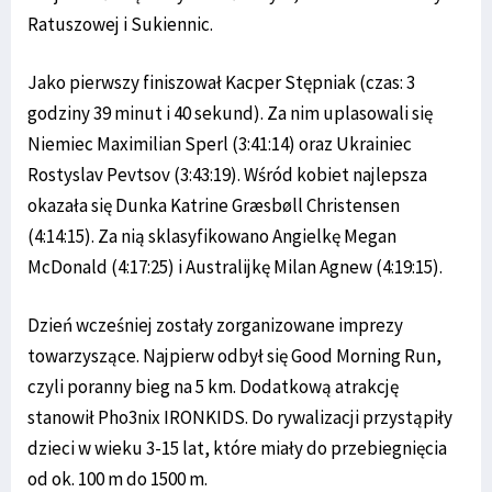
Ratuszowej i Sukiennic.
Jako pierwszy finiszował Kacper Stępniak (czas: 3
godziny 39 minut i 40 sekund). Za nim uplasowali się
Niemiec Maximilian Sperl (3:41:14) oraz Ukrainiec
Rostyslav Pevtsov (3:43:19). Wśród kobiet najlepsza
okazała się Dunka Katrine Græsbøll Christensen
(4:14:15). Za nią sklasyfikowano Angielkę Megan
McDonald (4:17:25) i Australijkę Milan Agnew (4:19:15).
Dzień wcześniej zostały zorganizowane imprezy
towarzyszące. Najpierw odbył się Good Morning Run,
czyli poranny bieg na 5 km. Dodatkową atrakcję
stanowił Pho3nix IRONKIDS. Do rywalizacji przystąpiły
dzieci w wieku 3-15 lat, które miały do przebiegnięcia
od ok. 100 m do 1500 m.