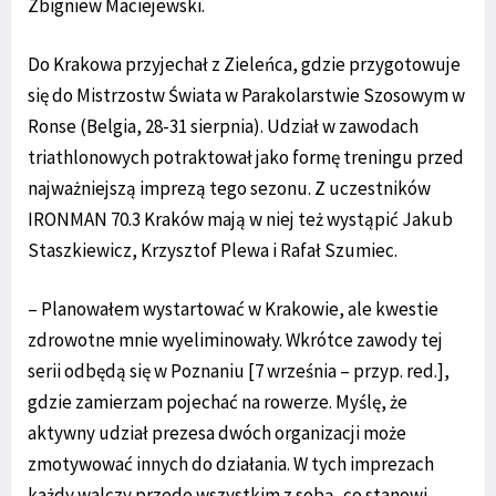
Zbigniew Maciejewski.
Do Krakowa przyjechał z Zieleńca, gdzie przygotowuje
się do Mistrzostw Świata w Parakolarstwie Szosowym w
Ronse (Belgia, 28-31 sierpnia). Udział w zawodach
triathlonowych potraktował jako formę treningu przed
najważniejszą imprezą tego sezonu. Z uczestników
IRONMAN 70.3 Kraków mają w niej też wystąpić Jakub
Staszkiewicz, Krzysztof Plewa i Rafał Szumiec.
– Planowałem wystartować w Krakowie, ale kwestie
zdrowotne mnie wyeliminowały. Wkrótce zawody tej
serii odbędą się w Poznaniu [7 września – przyp. red.],
gdzie zamierzam pojechać na rowerze. Myślę, że
aktywny udział prezesa dwóch organizacji może
zmotywować innych do działania. W tych imprezach
każdy walczy przede wszystkim z sobą, co stanowi