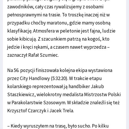
zawodników, cały czas rywalizujemy z osobami
pełnosprawnymi na trasie. To troszkę inaczej niż w
przypadku choćby maratonu, gdzie mamy osobną
klasyfikację. Atmosfera w peletonie jest fajna, ludzie
sobie kibicują. Z szacunkiem patrzą na kogoś, kto
jedzie i kręci rękami, a czasem nawet wyprzedza –
zaznaczył Rafał Szumiec.
Na 56. pozycji finiszowała kolejna ekipa wystawiona
przez City Handlowy (5:32:20). W trakcie etapu
kolarskiego reprezentował ją handbiker Jakub
Staszkiewicz, wielokrotny medalista Mistrzostw Polski
w Parakolarstwie Szosowym. W składzie znaleźli się też
Krzysztof Czarczyk i Jacek Trela.
– Kiedy wyruszyłem na trasę, było sucho. Po kilku