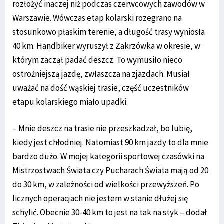
rozłożyć inaczej niż podczas czerwcowych zawodów w
Warszawie. Wówczas etap kolarski rozegrano na
stosunkowo płaskim terenie, a długość trasy wyniosła
40 km. Handbiker wyruszył z Zakrzówka w okresie, w
którym zaczął padać deszcz. To wymusiło nieco
ostrożniejszą jazdę, zwłaszcza na zjazdach. Musiał
uważać na dość wąskiej trasie, część uczestników
etapu kolarskiego miało upadki.
– Mnie deszcz na trasie nie przeszkadzał, bo lubię,
kiedy jest chłodniej. Natomiast 90 km jazdy to dla mnie
bardzo dużo. W mojej kategorii sportowej czasówki na
Mistrzostwach Świata czy Pucharach Świata mają od 20
do 30 km, w zależności od wielkości przewyższeń. Po
licznych operacjach nie jestem w stanie dłużej się
schylić. Obecnie 30-40 km to jest na tak na styk – dodał