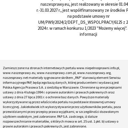
naszesprawy.eu, jest realizowany w okresie 01.04
r.-31.03.2027 r., jest współfinansowany ze środków
na podstawie umowy nr
UM/PW9/2024/2/DEPT_DS_WSPOLPRACY/6125 z 24
2024 r. w ramach konkursu 1/2023 "Możemy więcej".
informacji
Zamieszczone na stronach internetowych portalu www.niepelnosprawni.info.pl,
www.naszesprawy.eu, www.naszesprawy.com.pl, www.naszesprawy.org,
naszesprawy.net materiały sygnowane skrótem „PAP” stanowią element Serwisu
informacyjnego PAP, będącego bazą danych, której producentem i wydawcą jest
Polska Agencja Prasowa S.A. z siedzibą w Warszawie. Chronione są one przepisami
ustawy z dnia 4 lutego 1994 r. o prawie autorskim i prawach pokrewnych oraz
ustawy z dnia 27 lipca 2001 r. o ochronie baz danych. Powyższe materiały
wykorzystywane są przez właściciela portalu na podstawie stosownej umowy
licencyjnej. Jakiekolwiek ich wykorzystywanie przez użytkowników portalu, poza
przewidzianymi przez przepisy prawa wyjątkami, w szczególności dozwolonym
użytkiem osobistym, jest zabronione. PAP S.A. zastrzega, iż dalsze
rozpowszechnianie materiałów, o których mowa w art. 25 ust. 1 pkt. b) ustawy o
prawie autorskim i prawach pokrewnych, jest zabronione.