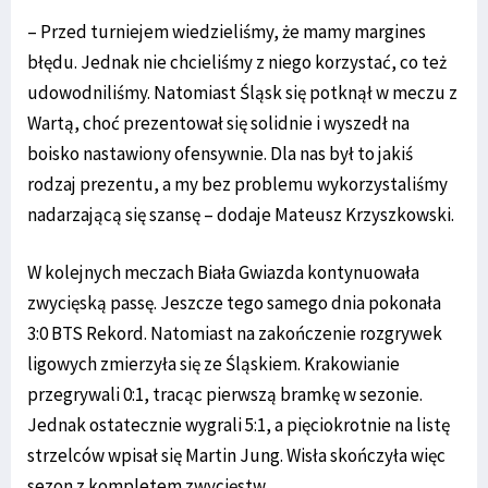
– Przed turniejem wiedzieliśmy, że mamy margines
błędu. Jednak nie chcieliśmy z niego korzystać, co też
udowodniliśmy. Natomiast Śląsk się potknął w meczu z
Wartą, choć prezentował się solidnie i wyszedł na
boisko nastawiony ofensywnie. Dla nas był to jakiś
rodzaj prezentu, a my bez problemu wykorzystaliśmy
nadarzającą się szansę – dodaje Mateusz Krzyszkowski.
W kolejnych meczach Biała Gwiazda kontynuowała
zwycięską passę. Jeszcze tego samego dnia pokonała
3:0 BTS Rekord. Natomiast na zakończenie rozgrywek
ligowych zmierzyła się ze Śląskiem. Krakowianie
przegrywali 0:1, tracąc pierwszą bramkę w sezonie.
Jednak ostatecznie wygrali 5:1, a pięciokrotnie na listę
strzelców wpisał się Martin Jung. Wisła skończyła więc
sezon z kompletem zwycięstw.