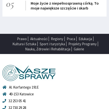
05
Moje życie z niepełnosprawną córką. To
moje największe szczęście i skarb
Prawo
Aktualności
Regiony
Praca
Edukacja
Kultura i Sztuka
Sport i turystyka
Projekty Programy
Nauka, Zdrowie i Rehabilitacja
Galerie
Al. Korfantego 191E
40-153 Katowice
32 253 05 41
32 730 29 28