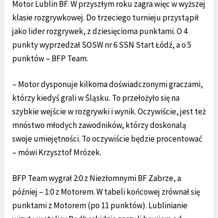
Motor Lublin BF. W przyszłym roku zagra więc w wyższej
klasie rozgrywkowej. Do trzeciego turnieju przystąpił
jako lider rozgrywek, z dziesięcioma punktami. O 4
punkty wyprzedzał SOSW nr 6 SSN Start Łódź, a o 5
punktów – BFP Team.
– Motor dysponuje kilkoma doświadczonymi graczami,
którzy kiedyś grali w Śląsku. To przełożyło się na
szybkie wejście w rozgrywki i wynik. Oczywiście, jest też
mnóstwo młodych zawodników, którzy doskonalą
swoje umiejętności. To oczywiście będzie procentować
– mówi Krzysztof Mrózek.
BFP Team wygrał 2:0 z Niezłomnymi BF Zabrze, a
później – 1:0 z Motorem. W tabeli końcowej zrównał się
punktami z Motorem (po 11 punktów). Lublinianie