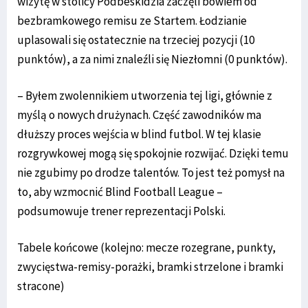
wizytę w stolicy Podbeskidzia zaczęli bowiem od
bezbramkowego remisu ze Startem. Łodzianie
uplasowali się ostatecznie na trzeciej pozycji (10
punktów), a za nimi znaleźli się Niezłomni (0 punktów).
– Byłem zwolennikiem utworzenia tej ligi, głównie z
myślą o nowych drużynach. Część zawodników ma
dłuższy proces wejścia w blind futbol. W tej klasie
rozgrywkowej mogą się spokojnie rozwijać. Dzięki temu
nie zgubimy po drodze talentów. To jest też pomysł na
to, aby wzmocnić Blind Football League –
podsumowuje trener reprezentacji Polski.
Tabele końcowe (kolejno: mecze rozegrane, punkty,
zwycięstwa-remisy-porażki, bramki strzelone i bramki
stracone)