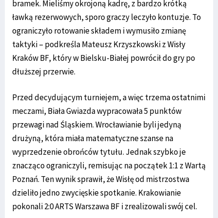
bramek. Mieliśmy okrojoną kadrę, z bardzo krótką
ławką rezerwowych, sporo graczy leczyło kontuzje. To
ograniczyło rotowanie składem i wymusiło zmianę
taktyki – podkreśla Mateusz Krzyszkowski z Wisły
Kraków BF, który w Bielsku-Białej powrócił do gry po
dłuższej przerwie.
Przed decydującym turniejem, a więc trzema ostatnimi
meczami, Biała Gwiazda wypracowała 5 punktów
przewagi nad Śląskiem. Wrocławianie byli jedyną
drużyną, która miała matematyczne szanse na
wyprzedzenie obrońców tytułu. Jednak szybko je
znacząco ograniczyli, remisując na początek 1:1 z Wartą
Poznań. Ten wynik sprawił, że Wisłę od mistrzostwa
dzieliło jedno zwycięskie spotkanie. Krakowianie
pokonali 2:0 ARTS Warszawa BF i zrealizowali swój cel.