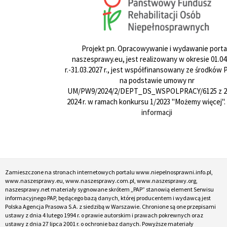
Projekt pn. Opracowywanie i wydawanie porta
naszesprawy.eu, jest realizowany w okresie 01.04
r.-31.03.2027 r., jest współfinansowany ze środków
na podstawie umowy nr
UM/PW9/2024/2/DEPT_DS_WSPOLPRACY/6125 z 24
2024 r. w ramach konkursu 1/2023 "Możemy więcej".
informacji
Zamieszczone na stronach internetowych portalu www.niepelnosprawni.info.pl,
www.naszesprawy.eu, www.naszesprawy.com.pl, www.naszesprawy.org,
naszesprawy.net materiały sygnowane skrótem „PAP” stanowią element Serwisu
informacyjnego PAP, będącego bazą danych, której producentem i wydawcą jest
Polska Agencja Prasowa S.A. z siedzibą w Warszawie. Chronione są one przepisami
ustawy z dnia 4 lutego 1994 r. o prawie autorskim i prawach pokrewnych oraz
ustawy z dnia 27 lipca 2001 r. o ochronie baz danych. Powyższe materiały