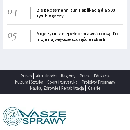
04
Bieg Rossmann Run z aplikacją dla 500
tys. biegaczy
05
Moje życie z niepełnosprawną córką. To
moje największe szczęście i skarb
Prawo
Aktualności
Regiony
Praca
Edukacja
Kultura i Sztuka
Sport i turystyka
Projekty Programy
Nauka, Zdrowie i Rehabilitacja
Galerie