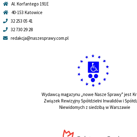
Al. Korfantego 191E
40-153 Katowice
32 253 05 41
32 730 29 28
redakcja@naszesprawy.com.pl
Wydawcą magazynu „nowe Nasze Sprawy” jest Kr
Związek Rewizyjny Spółdzielni Inwalidów i Spółdz
Niewidomych z siedzibą w Warszawie