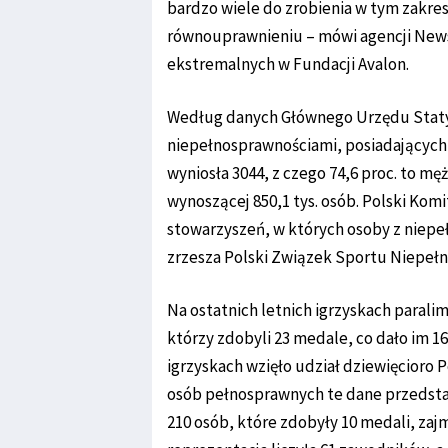
bardzo wiele do zrobienia w tym zakre
równouprawnieniu – mówi agencji News
ekstremalnych w Fundacji Avalon.
Według danych Głównego Urzędu Staty
niepełnosprawnościami, posiadających 
wyniosła 3044, z czego 74,6 proc. to mę
wynoszącej 850,1 tys. osób. Polski Kom
stowarzyszeń, w których osoby z niepe
zrzesza Polski Związek Sportu Niepeł
Na ostatnich letnich igrzyskach paral
którzy zdobyli 23 medale, co dało im 1
igrzyskach wzięło udział dziewięcioro 
osób pełnosprawnych te dane przedstawi
210 osób, które zdobyły 10 medali, za