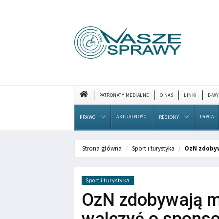
PATRONATY MEDIALNE
O NAS
LINKI
E-WY
AKTUALNOŚCI
PRACA
PRAWO
REGIONY
Strona główna
Sport i turystyka
OzN zdobyw
Sport i turystyka
OzN zdobywają m