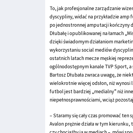
To, jak profesjonalne zarządzanie wiz
dyscypliny, widać na przykładzie amp 
po jednostronnej amputacji kończyny d
Dłubałę i opublikowanej na łamach „Mis
dzięki świadomym działaniom marketi
wykorzystaniu social mediów dyscyplin
ostatnich latach mecze męskiej repreze
ogólnodostępnym kanale TVP Sport, a s
Bartosz Dłubała zwraca uwagę, że niek
wielokrotnie więcej odsłon, niż wynosi
futbol jest bardziej „medialny” niż in
niepełnosprawnościami, wciąż pozostaj
– Staramy się cały czas promować ten s
Avalon prężnie działa w tym kierunku, 
czy chociażby ja w mediach – mówi spo