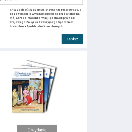
Chcę zapisać się do newslettera naszesprawy.eu, a
co za tym idzie wyrażam zgodę na przesyłanie na
mój adres e-mail informacji pochodzących od
Krajowego Związku Rewizyjnego Spółdzielni
Inwalidów i Spółdzielni Niewidomych.
Zapisz
E-wydanie