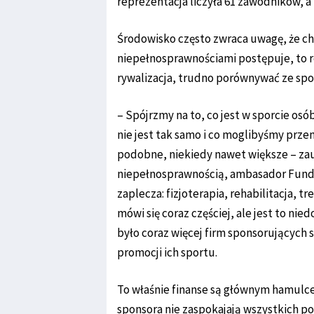
reprezentacja liczyła 61 zawodników, a
Środowisko często zwraca uwagę, że cho
niepełnosprawnościami postępuje, to rea
rywalizacja, trudno porównywać ze sp
– Spójrzmy na to, co jest w sporcie os
nie jest tak samo i co moglibyśmy prze
podobne, niekiedy nawet większe – zau
niepełnosprawnością, ambasador Funda
zaplecza: fizjoterapia, rehabilitacja, 
mówi się coraz częściej, ale jest to ni
było coraz więcej firm sponsorujących
promocji ich sportu.
To właśnie finanse są głównym hamulce
sponsora nie zaspokajają wszystkich po