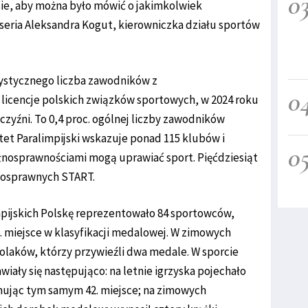
0
sie, aby można było mówić o jakimkolwiek
eria Aleksandra Kogut, kierowniczka działu sportów
stycznego liczba zawodników z
0
licencje polskich związków sportowych, w 2024 roku
żczyźni. To 0,4 proc. ogólnej liczby zawodników
itet Paralimpijski wskazuje ponad 115 klubów i
0
łnosprawnościami mogą uprawiać sport. Pięćdziesiąt
nosprawnych START.
impijskich Polskę reprezentowało 84 sportowców,
6. miejsce w klasyfikacji medalowej. W zimowych
Polaków, którzy przywieźli dwa medale. W sporcie
ały się następująco: na letnie igrzyska pojechało
jmując tym samym 42. miejsce; na zimowych