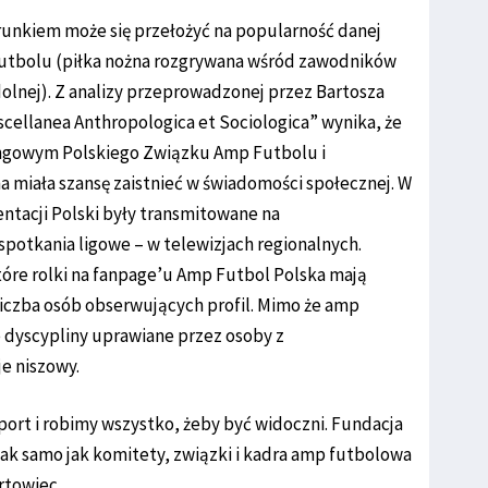
erunkiem może się przełożyć na popularność danej
futbolu (piłka nożna rozgrywana wśród zawodników
olnej). Z analizy przeprowadzonej przez Bartosza
cellanea Anthropologica et Sociologica” wynika, że
ngowym Polskiego Związku Amp Futbolu i
a miała szansę zaistnieć w świadomości społecznej. W
ntacji Polski były transmitowane na
potkania ligowe – w telewizjach regionalnych.
tóre rolki na fanpage’u Amp Futbol Polska mają
 liczba osób obserwujących profil. Mimo że amp
ne dyscypliny uprawiane przez osoby z
e niszowy.
port i robimy wszystko, żeby być widoczni. Fundacja
tak samo jak komitety, związki i kadra amp futbolowa
rtowiec.