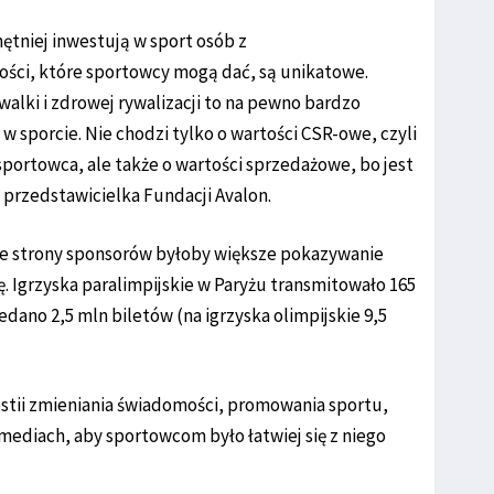
hętniej inwestują w sport osób z
ości, które sportowcy mogą dać, są unikatowe.
 walki i zdrowej rywalizacji to na pewno bardzo
w sporcie. Nie chodzi tylko o wartości CSR-owe, czyli
sportowca, ale także o wartości sprzedażowe, bo jest
 przedstawicielka Fundacji Avalon.
e strony sponsorów byłoby większe pokazywanie
. Igrzyska paralimpijskie w Paryżu transmitowało 165
dano 2,5 mln biletów (na igrzyska olimpijskie 9,5
estii zmieniania świadomości, promowania sportu,
h mediach, aby sportowcom było łatwiej się z niego