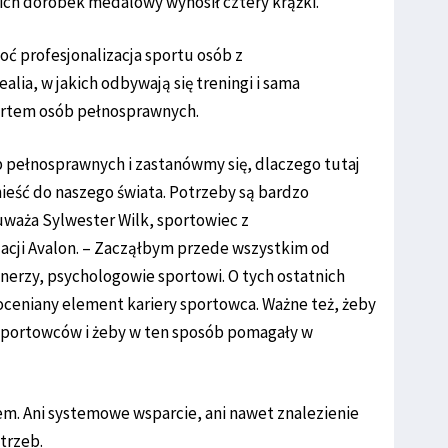
 ich dorobek medalowy wynosił cztery krążki.
ć profesjonalizacja sportu osób z
lia, w jakich odbywają się treningi i sama
ortem osób pełnosprawnych.
ób pełnosprawnych i zastanówmy się, dlaczego tutaj
nieść do naszego świata. Potrzeby są bardzo
waża Sylwester Wilk, sportowiec z
cji Avalon. – Zacząłbym przede wszystkim od
trenerzy, psychologowie sportowi. O tych ostatnich
edoceniany element kariery sportowca. Ważne też, żeby
 sportowców i żeby w ten sposób pomagały w
m. Ani systemowe wsparcie, ani nawet znalezienie
trzeb.