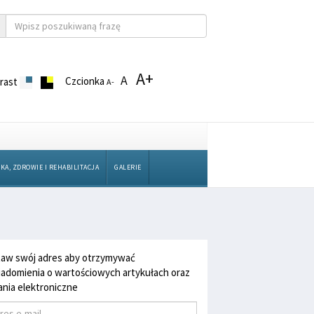
A+
A
Czcionka
rast
A-
KA, ZDROWIE I REHABILITACJA
GALERIE
aw swój adres aby otrzymywać
adomienia o wartościowych artykułach oraz
nia elektroniczne