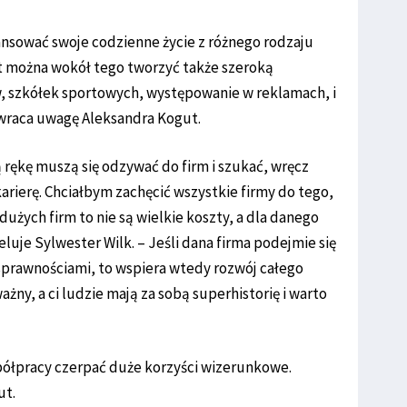
ansować swoje codzienne życie z różnego rodzaju
 można wokół tego tworzyć także szeroką
, szkółek sportowych, występowanie w reklamach, i
zwraca uwagę Aleksandra Kogut.
rękę muszą się odzywać do firm i szukać, wręcz
 karierę. Chciałbym zachęcić wszystkie firmy do tego,
użych firm to nie są wielkie koszty, a dla danego
luje Sylwester Wilk. – Jeśli dana firma podejmie się
prawnościami, to wspiera wtedy rozwój całego
ażny, a ci ludzie mają za sobą superhistorię i warto
półpracy czerpać duże korzyści wizerunkowe.
ut.