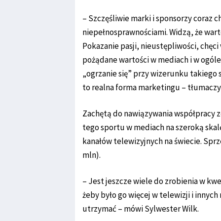
– Szczęśliwie marki i sponsorzy coraz c
niepełnosprawnościami. Widzą, że wart
Pokazanie pasji, nieustępliwości, chęci
pożądane wartości w mediach i w ogóle 
„ogrzanie się” przy wizerunku takiego 
to realna forma marketingu – tłumaczy
Zachętą do nawiązywania współpracy z
tego sportu w mediach na szeroką skalę
kanałów telewizyjnych na świecie. Sprze
mln).
– Jest jeszcze wiele do zrobienia w kw
żeby było go więcej w telewizji i innyc
utrzymać – mówi Sylwester Wilk.