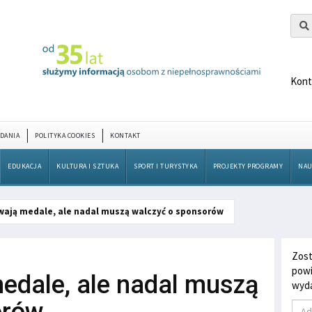
Kont
DANIA
POLITYKA COOKIES
KONTAKT
EDUKACJA
KULTURA I SZTUKA
SPORT I TURYSTYKA
PROJEKTY PROGRAMY
NAU
ają medale, ale nadal muszą walczyć o sponsorów
Zost
powi
edale, ale nadal muszą
wyda