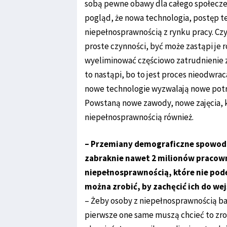
sobą pewne obawy dla całego społeczeń
pogląd, że nowa technologia, postęp t
niepełnosprawnością z rynku pracy. Czy 
proste czynności, być może zastąpi je 
wyeliminować częściowo zatrudnienie z
to nastąpi, bo to jest proces nieodwrac
nowe technologie wyzwalają nowe potrzeb
Powstaną nowe zawody, nowe zajęcia, k
niepełnosprawnością również.
– Przemiany demograficzne spowoduj
zabraknie nawet 2 milionów pracown
niepełnosprawnością, które nie pode
można zrobić, by zachęcić ich do wej
– Żeby osoby z niepełnosprawnością bar
pierwsze one same muszą chcieć to zrob