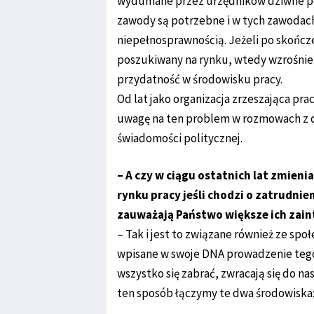
wydumane przez urzędników dziwne pomy
zawody są potrzebne i w tych zawodach
niepełnosprawnością. Jeżeli po skończ
poszukiwany na rynku, wtedy wzrośnie n
przydatność w środowisku pracy.
Od lat jako organizacja zrzeszająca 
uwagę na ten problem w rozmowach z de
świadomości politycznej.
– A czy w ciągu ostatnich lat zmien
rynku pracy jeśli chodzi o zatrudni
zauważają Państwo większe ich zai
– Tak i jest to związane również ze sp
wpisane w swoje DNA prowadzenie tego ty
wszystko się zabrać, zwracają się do na
ten sposób łączymy te dwa środowiska