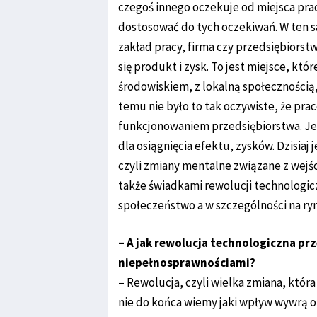
czegoś innego oczekuje od miejsca pracy
dostosować do tych oczekiwań. W ten sa
zakład pracy, firma czy przedsiębiorstw
się produkt i zysk. To jest miejsce, któ
środowiskiem, z lokalną społecznością, 
temu nie było to tak oczywiste, że pr
funkcjonowaniem przedsiębiorstwa. Je
dla osiągnięcia efektu, zysków. Dzisiaj 
czyli zmiany mentalne związane z wejś
także świadkami rewolucji technologic
społeczeństwo a w szczególności na ryn
– A jak rewolucja technologiczna pr
niepełnosprawnościami?
– Rewolucja, czyli wielka zmiana, która
nie do końca wiemy jaki wpływ wywrą on