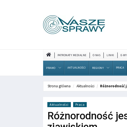
PATRONATY MEDIALNE
O NAS
LINKI
E-WY
AKTUALNOŚCI
PRACA
PRAWO
REGIONY
Strona główna
Aktualności
Różnorodność 
Aktualności
Praca
Różnorodność je