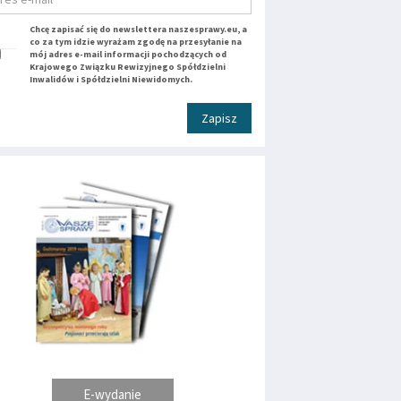
Chcę zapisać się do newslettera naszesprawy.eu, a
co za tym idzie wyrażam zgodę na przesyłanie na
mój adres e-mail informacji pochodzących od
Krajowego Związku Rewizyjnego Spółdzielni
Inwalidów i Spółdzielni Niewidomych.
Zapisz
E-wydanie