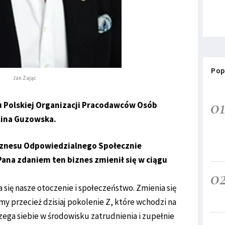
Pop
Jan Zając
0
 Polskiej Organizacji Pracodawców Osób
lina Guzowska.
Biznesu Odpowiedzialnego Społecznie
na zdaniem ten biznes zmienił się w ciągu
0
ia się nasze otoczenie i społeczeństwo. Zmienia się
y przecież dzisiaj pokolenie Z, które wchodzi na
rzega siebie w środowisku zatrudnienia i zupełnie