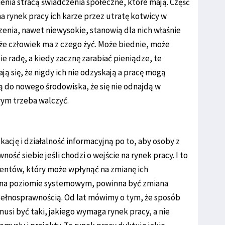
enia stracą świadczenia społeczne, które mają. Część
na rynek pracy ich karze przez utratę kotwicy w
enia, nawet niewysokie, stanowią dla nich właśnie
że człowiek ma z czego żyć. Może biednie, może
 radę, a kiedy zacznę zarabiać pieniądze, te
ją się, że nigdy ich nie odzyskają a pracę mogą
ją do nowego środowiska, że się nie odnajdą w
órym trzeba walczyć.
ację i działalność informacyjną po to, aby osoby z
ść siebie jeśli chodzi o wejście na rynek pracy. I to
entów, który może wpłynąć na zmianę ich
 na poziomie systemowym, powinna być zmiana
epełnosprawnością. Od lat mówimy o tym, że sposób
 musi być taki, jakiego wymaga rynek pracy, a nie