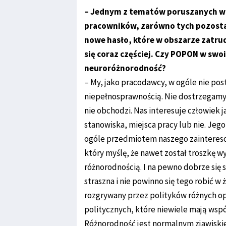
– Jednym z tematów poruszanych w 
pracowników, zarówno tych pozostają
nowe hasło, które w obszarze zatru
się coraz częściej. Czy POPON w swoi
neuroróżnorodność?
– My, jako pracodawcy, w ogóle nie po
niepełnosprawnością. Nie dostrzegamy p
nie obchodzi. Nas interesuje człowiek 
stanowiska, miejsca pracy lub nie. Jego
ogóle przedmiotem naszego zainteresow
który myślę, że nawet został troszkę 
różnorodnością. I na pewno dobrze się 
straszna i nie powinno się tego robić w 
rozgrywany przez polityków różnych op
politycznych, które niewiele mają ws
Różnorodność jest normalnym zjawiski