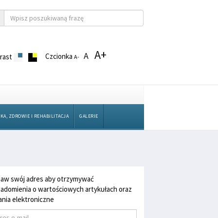
A+
A
Czcionka
rast
A-
KA, ZDROWIE I REHABILITACJA
GALERIE
aw swój adres aby otrzymywać
adomienia o wartościowych artykułach oraz
nia elektroniczne