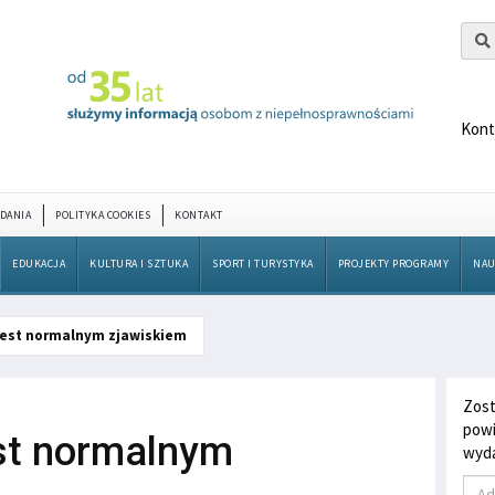
Kont
DANIA
POLITYKA COOKIES
KONTAKT
EDUKACJA
KULTURA I SZTUKA
SPORT I TURYSTYKA
PROJEKTY PROGRAMY
NAU
jest normalnym zjawiskiem
Zost
powi
st normalnym
wyda