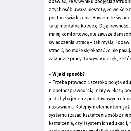
obawiać, że w wyniku podjęcia zatrudni
z tych osób uważa niestety, że wejście 
postaci świadczenia. Bowiem te świadcz
taką mentalną kotwicę. Dają pewność, 
mniej komfortowo, ale zawsze dam sobie
świadczenia utracę – tak myślą. I obawia
stracić, bo może się okazać że nie pasu
zakładzie pracy. To wywołuje lęk, z kt
– W jaki sposób?
– Trzeba prowadzić szeroko pojętą eduk
niepełnosprawnością miały większą pewno
jest chyba jeden z podstawowych elem
nastawienia. Kolejnym elementem, już
systemu i zasad kształcenia osób z ni
kształcenia, czyli system ich edukacji,