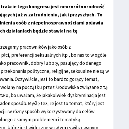
trakcie tego kongresu jest neuroróżnorodność
cych już w zatrudnieniu, jak i przyszłych. To
dnienia osób z niepełnosprawnościami pojawia
ch działaniach będzie stawiał na tę
strzegamy pracowników jako osób z
łci, preferencji seksualnych itp., bo nas to w ogóle
jako pracownik, dobry lub zły, pasujący do danego
 przekonania polityczne, religijne, seksualne nie są w
ania. Oczywiście, jest to bardzo gorący temat,
wywołany na początku przez środowiska związane z tą
stało, bo uważam, że jakakolwiek dyskryminacja jest
żaden sposób. Myślę też, że jest to temat, który jest
cji i w różny sposób wykorzystywany do celów
pólnego z samym problemem i tematyką.
em, które jest widoczne w całym cywilizowanym