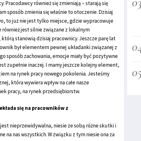
0
. Pracodawcy również się zmieniają – starają się
m sposób zmienia się właśnie to otoczenie. Dzisiaj
o, to już nie jest tylko miejsce, gdzie wypracowuje
re również jest silnie związane z lokalnym
którą stanowią dzisiaj pracownicy. Jeszcze parę lat
0
acownik był elementem pewnej układanki związanej z
go sposób zachowania, emocje miały być pozytywne
jest zupełnie inaczej. I mamy jeszcze kolejny element,
0
ciem na rynek pracy nowego pokolenia. Jesteśmy
znej, która wywiera wpływ na całe nasze
ek pracy, na rynek przedsiębiorstw.
zekłada się na pracowników z
 jest nieprzewidywalna, niesie ze sobą różne skutki i
e na nas wszystkich. W związku z tym niesie ona za