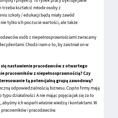
sły i projekty. To rynek pracy dyktuje jakie
 trzeba kształcić młode osoby z
eniu szkoły / edukacji będą miały zawód
ie tylko ich poczucie wartości, ale także
pracodawców osób z niepełnosprawnościami zwracamy
cydentami. Chodzi nam o to, by zaistniał on w
ia się nastawienie pracodawców z otwartego
enie pracowników z niepełnosprawnością? Czy
nteresowanie tą potencjalną grupą zawodową?
ołeczną odpowiedzialnością biznesu. Często firmy mają
pu działalności. A nie mając pojęcia jak się za to
s, abyśmy ich wsparli właśnie wiedzą i kontaktami. W
: pracowników i pracodawców.