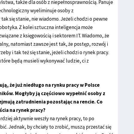
stwa, także dla osób z niepełnosprawnością. Panuje
echnologiczny wyeliminuje osoby z
tak się stanie, nie wiadomo. Jeżeli chodzi o pewne
robotyka. Z kolei sztuczna inteligencja może
wiązane z księgowością i sektorem IT. Wiadomo, że
alny, natomiast zawsze jest tak, że postęp, rozwój i
y i tak też się stanie, jeżeli chodzi o rynek pracy.
tóre będą musieli wykonywać ludzie, ci z
ą, że już niedługo na rynku pracy w Polsce
ików. Mogłyby ją częściowo wypełnić osoby z
jmują zatrudnienia pozostając na rencie. Co
ścia na rynek pracy?
dziej aktywnie weszły na rynek pracy, to po
ić. Jednak, by chciały to zrobić, muszą przestać się