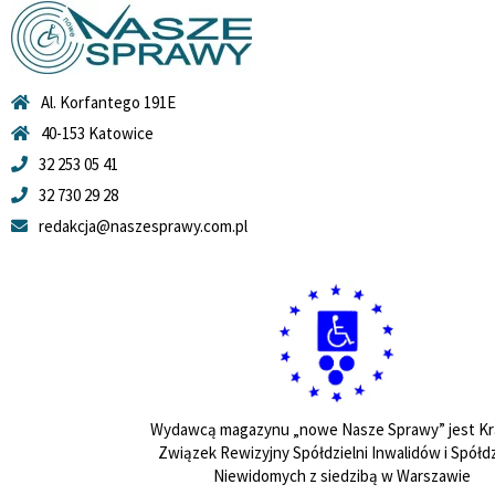
Al. Korfantego 191E
40-153 Katowice
32 253 05 41
32 730 29 28
redakcja@naszesprawy.com.pl
Wydawcą magazynu „nowe Nasze Sprawy” jest Kr
Związek Rewizyjny Spółdzielni Inwalidów i Spółdz
Niewidomych z siedzibą w Warszawie