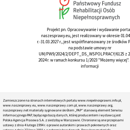
Projekt pn. Opracowywanie i wydawanie porta
naszesprawy.eu, jest realizowany w okresie 01.04
r.-31.03.2027 r., jest współfinansowany ze środków
na podstawie umowy nr
UM/PW9/2024/2/DEPT_DS_WSPOLPRACY/6125 z 24
2024 r. w ramach konkursu 1/2023 "Możemy więcej".
informacji
Zamieszczone na stronach internetowych portalu www.niepelnosprawni.info.pl,
www.naszesprawy.eu, www.naszesprawy.com.pl, www.naszesprawy.org,
naszesprawy.net materiały sygnowane skrótem „PAP” stanowią element Serwisu
informacyjnego PAP, będącego bazą danych, której producentem i wydawcą jest
Polska Agencja Prasowa S.A. z siedzibą w Warszawie. Chronione są one przepisami
ustawy z dnia 4 lutego 1994 r. o prawie autorskim i prawach pokrewnych oraz
ustawy z dnia 27 lipca 2001 r. o ochronie baz danych. Powyższe materiały