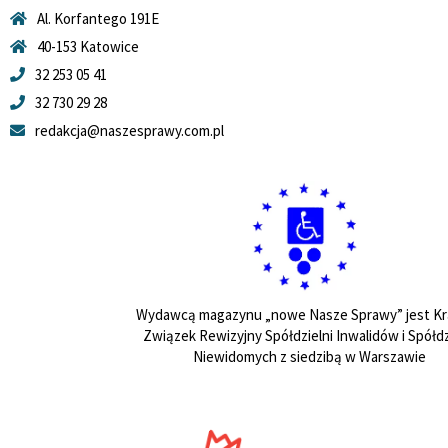
Al. Korfantego 191E
40-153 Katowice
32 253 05 41
32 730 29 28
redakcja@naszesprawy.com.pl
Wydawcą magazynu „nowe Nasze Sprawy” jest Kr
Związek Rewizyjny Spółdzielni Inwalidów i Spółdz
Niewidomych z siedzibą w Warszawie