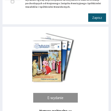
pochodzących od Krajowego Związku Rewizyjnego Spółdzielni
Inwalidów i Spółdzielni Niewidomych.
Zapisz
E-wydanie
Numery archiwalne >>