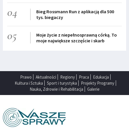
04
Bieg Rossmann Run z aplikacją dla 500
tys. biegaczy
05
Moje życie z niepełnosprawną córką. To
moje największe szczęście i skarb
Prawo
Aktualności
Regiony
Praca
Edukacja
Kultura i Sztuka
Sport i turystyka
Projekty Programy
Nauka, Zdrowie i Rehabilitacja
Galerie