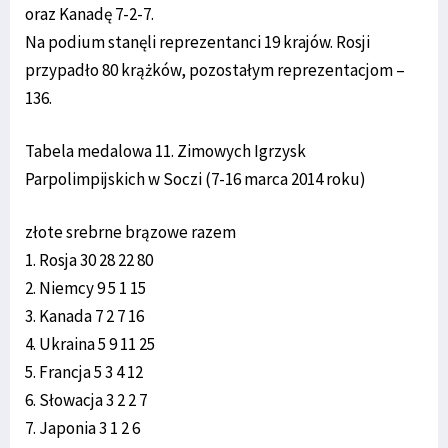
oraz Kanadę 7-2-7.
Na podium stanęli reprezentanci 19 krajów. Rosji
przypadło 80 krążków, pozostałym reprezentacjom –
136.
Tabela medalowa 11. Zimowych Igrzysk
Parpolimpijskich w Soczi (7-16 marca 2014 roku)
złote srebrne brązowe razem
1. Rosja 30 28 22 80
2. Niemcy 9 5 1 15
3. Kanada 7 2 7 16
4. Ukraina 5 9 11 25
5. Francja 5 3 4 12
6. Słowacja 3 2 2 7
7. Japonia 3 1 2 6