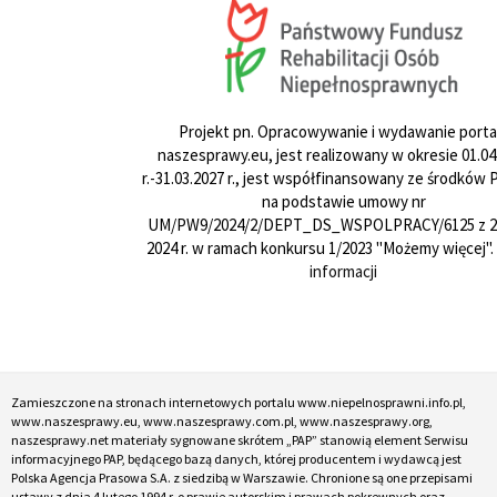
Projekt pn. Opracowywanie i wydawanie porta
naszesprawy.eu, jest realizowany w okresie 01.04
r.-31.03.2027 r., jest współfinansowany ze środków
na podstawie umowy nr
UM/PW9/2024/2/DEPT_DS_WSPOLPRACY/6125 z 24
2024 r. w ramach konkursu 1/2023 "Możemy więcej".
informacji
Zamieszczone na stronach internetowych portalu www.niepelnosprawni.info.pl,
www.naszesprawy.eu, www.naszesprawy.com.pl, www.naszesprawy.org,
naszesprawy.net materiały sygnowane skrótem „PAP” stanowią element Serwisu
informacyjnego PAP, będącego bazą danych, której producentem i wydawcą jest
Polska Agencja Prasowa S.A. z siedzibą w Warszawie. Chronione są one przepisami
ustawy z dnia 4 lutego 1994 r. o prawie autorskim i prawach pokrewnych oraz