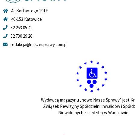
Al. Korfantego 191E
40-153 Katowice
32 253 05 41
32 730 29 28
redakcja@naszesprawy.com.pl
Wydawcą magazynu „nowe Nasze Sprawy” jest Kr
Związek Rewizyjny Spółdzielni Inwalidów i Spółdz
Niewidomych z siedzibą w Warszawie