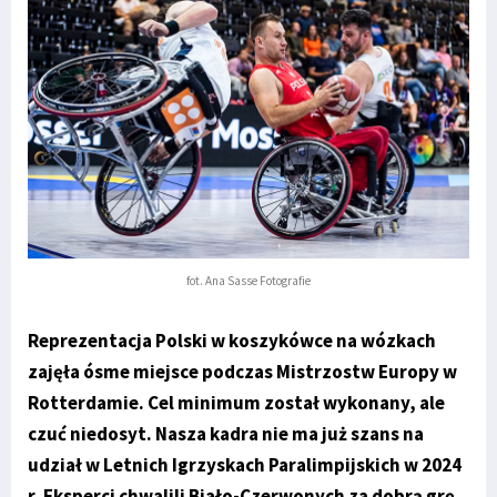
fot. Ana Sasse Fotografie
Reprezentacja Polski w koszykówce na wózkach
zajęła ósme miejsce podczas Mistrzostw Europy w
Rotterdamie. Cel minimum został wykonany, ale
czuć niedosyt. Nasza kadra nie ma już szans na
udział w Letnich Igrzyskach Paralimpijskich w 2024
r. Eksperci chwalili Biało-Czerwonych za dobrą grę.