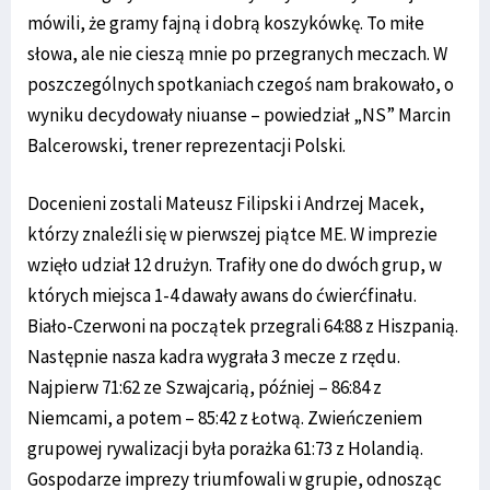
mówili, że gramy fajną i dobrą koszykówkę. To miłe
słowa, ale nie cieszą mnie po przegranych meczach. W
poszczególnych spotkaniach czegoś nam brakowało, o
wyniku decydowały niuanse – powiedział „NS” Marcin
Balcerowski, trener reprezentacji Polski.
Docenieni zostali Mateusz Filipski i Andrzej Macek,
którzy znaleźli się w pierwszej piątce ME. W imprezie
wzięło udział 12 drużyn. Trafiły one do dwóch grup, w
których miejsca 1-4 dawały awans do ćwierćfinału.
Biało-Czerwoni na początek przegrali 64:88 z Hiszpanią.
Następnie nasza kadra wygrała 3 mecze z rzędu.
Najpierw 71:62 ze Szwajcarią, później – 86:84 z
Niemcami, a potem – 85:42 z Łotwą. Zwieńczeniem
grupowej rywalizacji była porażka 61:73 z Holandią.
Gospodarze imprezy triumfowali w grupie, odnosząc