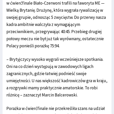
w ćwierćfinale Biało-Czerwoni trafili na faworyta ME —
Wielką Brytanię. Drużynę, która wygrała rywalizację w
swojej grupie, odnosząc 5 zwycięstw. Do przerwy nasza
kadra ambitnie walczyła z wymagającym
przeciwnikiem, przegrywając 40:45. Przebieg drugiej
połowy meczu nie był już tak wyrównany, ostatecznie
Polacy ponieśli porażkę 75:94.
– Brytyjczycy wysoko wygrali wcześniejsze spotkania.
Oni na co dzień występują w zawodowych ligach
zagranicznych, gdzie łatwiej podnieść swoje
umiejętności. U nas większość kadrowiczów gra w kraju,
a rozgrywki mamy praktycznie amatorskie. To robi
różnicę – zaznaczył Marcin Balcerowski.
Porażka w ćwierćfinale nie przekreśliła szans na udział