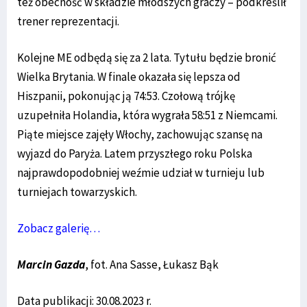
też obecność w składzie młodszych graczy – podkreślił
trener reprezentacji.
Kolejne ME odbędą się za 2 lata. Tytułu będzie bronić
Wielka Brytania. W finale okazała się lepsza od
Hiszpanii, pokonując ją 74:53. Czołową trójkę
uzupełniła Holandia, która wygrała 58:51 z Niemcami.
Piąte miejsce zajęły Włochy, zachowując szansę na
wyjazd do Paryża. Latem przyszłego roku Polska
najprawdopodobniej weźmie udział w turnieju lub
turniejach towarzyskich.
Zobacz galerię…
Marcin Gazda
, fot. Ana Sasse, Łukasz Bąk
Data publikacji: 30.08.2023 r.