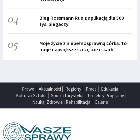
04
Bieg Rossmann Run z aplikacją dla 500
tys. biegaczy
05
Moje życie z niepełnosprawną córką. To
moje największe szczęście i skarb
Prawo
Aktualności
Regiony
Praca
Edukacja
Kultura i Sztuka
Sport i turystyka
Projekty Programy
Nauka, Zdrowie i Rehabilitacja
Galerie