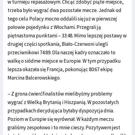
w turnieju repasażowym. Chcąc zdobyć piąte miejsce,
trzeba było wygrać dwa pozostałe mecze. Jednak od
tego celu Polacy mocno oddalili się już w pierwszej
połowie pojedynku z Włochami. Przegrali ją
piętnastoma punktami ­– 33:48. Mimo lepszej postawy w
drugiej części spotkania, Biało-Czerwoni ulegli
przeciwnikowi 74:89. Dla naszej kadry oznaczało to
walkę o siódme miejsce w Europie. W tym przypadku
lepsza okazała się Francja, pokonując 80:67 ekipę
Marcina Balcerowskiego.
– Z grona ćwierćfinalistów mielibyśmy problemy
wygrać z Wielką Brytanią i Hiszpanią. W pozostałych
przypadkach decydująca byłaby dyspozycja dnia.
Poziom w Europie się wyrównał. W każdym meczu
graliśmy zespołowo i to mnie cieszy. Pozytywem jest