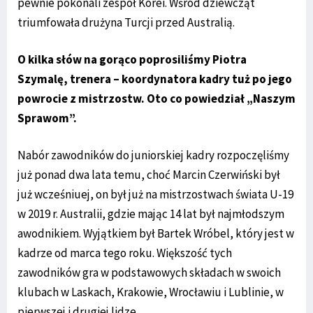
pewnie pokonali zespół Korei. Wśród dziewcząt
triumfowała drużyna Turcji przed Australią.
O kilka słów na gorąco poprosiliśmy Piotra
Szymalę, trenera – koordynatora kadry tuż po jego
powrocie z mistrzostw. Oto co powiedział „Naszym
Sprawom”.
Nabór zawodników do juniorskiej kadry rozpoczęliśmy
już ponad dwa lata temu, choć Marcin Czerwiński był
już wcześniuej, on był już na mistrzostwach świata U-19
w 2019 r. Australii, gdzie mając 14 lat był najmłodszym
awodnikiem. Wyjątkiem był Bartek Wróbel, który jest w
kadrze od marca tego roku. Większość tych
zawodników gra w podstawowych składach w swoich
klubach w Laskach, Krakowie, Wrocławiu i Lublinie, w
pierwszej i drugiej lidze.