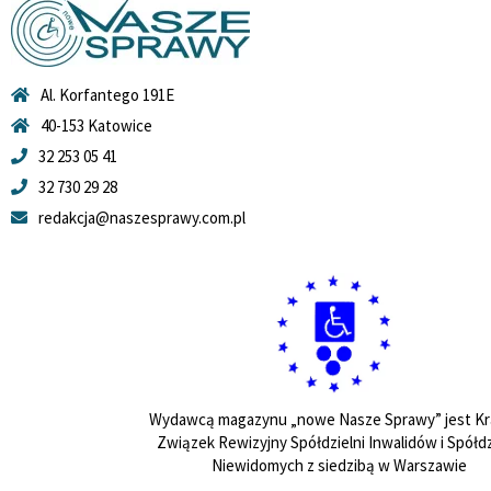
Al. Korfantego 191E
40-153 Katowice
32 253 05 41
32 730 29 28
redakcja@naszesprawy.com.pl
Wydawcą magazynu „nowe Nasze Sprawy” jest Kr
Związek Rewizyjny Spółdzielni Inwalidów i Spółdz
Niewidomych z siedzibą w Warszawie