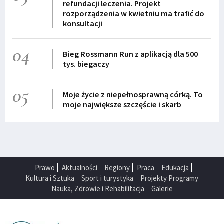
refundacji leczenia. Projekt
rozporządzenia w kwietniu ma trafić do
konsultacji
04
Bieg Rossmann Run z aplikacją dla 500
tys. biegaczy
05
Moje życie z niepełnosprawną córką. To
moje największe szczęście i skarb
Prawo
Aktualności
Regiony
Praca
Edukacja
Kultura i Sztuka
Sport i turystyka
Projekty Programy
Nauka, Zdrowie i Rehabilitacja
Galerie