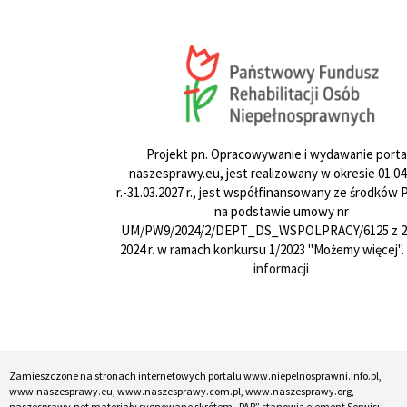
Projekt pn. Opracowywanie i wydawanie porta
naszesprawy.eu, jest realizowany w okresie 01.04
r.-31.03.2027 r., jest współfinansowany ze środków
na podstawie umowy nr
UM/PW9/2024/2/DEPT_DS_WSPOLPRACY/6125 z 24
2024 r. w ramach konkursu 1/2023 "Możemy więcej".
informacji
Zamieszczone na stronach internetowych portalu www.niepelnosprawni.info.pl,
www.naszesprawy.eu, www.naszesprawy.com.pl, www.naszesprawy.org,
naszesprawy.net materiały sygnowane skrótem „PAP” stanowią element Serwisu