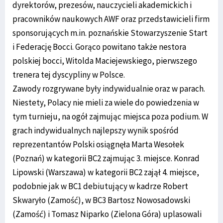
dyrektorów, prezesów, nauczycieli akademickich i
pracowników naukowych AWF oraz przedstawicieli firm
sponsorujących m.in. poznańskie Stowarzyszenie Start
i Federację Bocci. Gorąco powitano także nestora
polskiej bocci, Witolda Maciejewskiego, pierwszego
trenera tej dyscypliny w Polsce.
Zawody rozgrywane były indywidualnie oraz w parach.
Niestety, Polacy nie mieli za wiele do powiedzenia w
tym turnieju, na ogół zajmując miejsca poza podium. W
grach indywidualnych najlepszy wynik spośród
reprezentantów Polski osiągnęła Marta Wesołek
(Poznań) w kategorii BC2 zajmując 3. miejsce. Konrad
Lipowski (Warszawa) w kategorii BC2 zajął 4. miejsce,
podobnie jak w BC1 debiutujący w kadrze Robert
Skwaryło (Zamość), w BC3 Bartosz Nowosadowski
(Zamość) i Tomasz Niparko (Zielona Góra) uplasowali