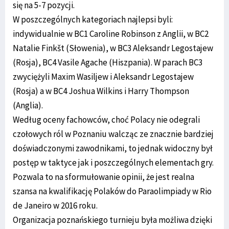
się na 5-7 pozycji.
W poszczególnych kategoriach najlepsi byli:
indywidualnie w BC1 Caroline Robinson z Anglii, w BC2
Natalie Finkšt (Słowenia), w BC3 Aleksandr Legostajew
(Rosja), BC4 Vasile Agache (Hiszpania). W parach BC3
zwyciężyli Maxim Wasiljew i Aleksandr Legostajew
(Rosja) a w BC4 Joshua Wilkins i Harry Thompson
(Anglia).
Według oceny fachowców, choć Polacy nie odegrali
czołowych ról w Poznaniu walcząc ze znacznie bardziej
doświadczonymi zawodnikami, to jednak widoczny był
postęp w taktyce jak i poszczególnych elementach gry.
Pozwala to na sformułowanie opinii, że jest realna
szansa na kwalifikację Polaków do Paraolimpiady w Rio
de Janeiro w 2016 roku.
Organizacja poznańskiego turnieju była możliwa dzięki