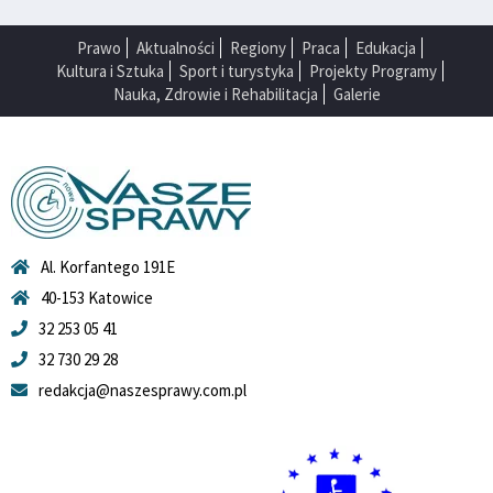
Prawo
Aktualności
Regiony
Praca
Edukacja
Kultura i Sztuka
Sport i turystyka
Projekty Programy
Nauka, Zdrowie i Rehabilitacja
Galerie
Al. Korfantego 191E
40-153 Katowice
32 253 05 41
32 730 29 28
redakcja@naszesprawy.com.pl