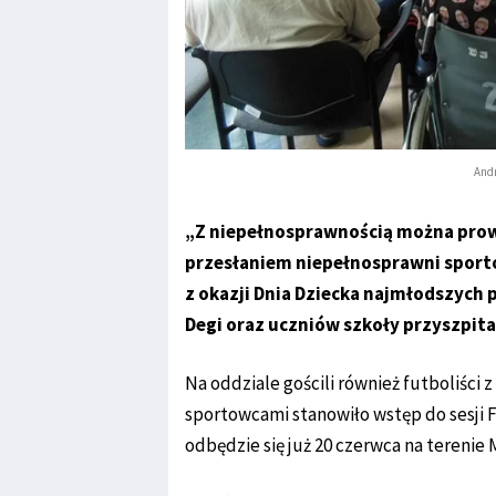
Andr
„Z niepełnosprawnością można prowa
przesłaniem niepełnosprawni sporto
z okazji Dnia Dziecka najmłodszych
Degi oraz uczniów szkoły przyszpita
Na oddziale gościli również futboliści 
sportowcami stanowiło wstęp do sesji
odbędzie się już 20 czerwca na tereni