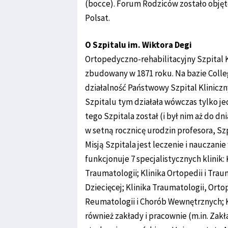
(bocce). Forum Rodziców zostało objęt
Polsat.
O Szpitalu im. Wiktora Degi
Ortopedyczno-rehabilitacyjny Szpital K
zbudowany w 1871 roku. Na bazie Coll
działalność Państwowy Szpital Kliniczn
Szpitalu tym działała wówczas tylko j
tego Szpitala został (i był nim aż do dni
w setną rocznicę urodzin profesora, Sz
Misją Szpitala jest leczenie i nauczani
funkcjonuje 7 specjalistycznych klinik: 
Traumatologii; Klinika Ortopedii i Trau
Dziecięcej; Klinika Traumatologii, Ortoped
Reumatologii i Chorób Wewnętrznych; Kli
również zakłady i pracownie (m.in. Zakł