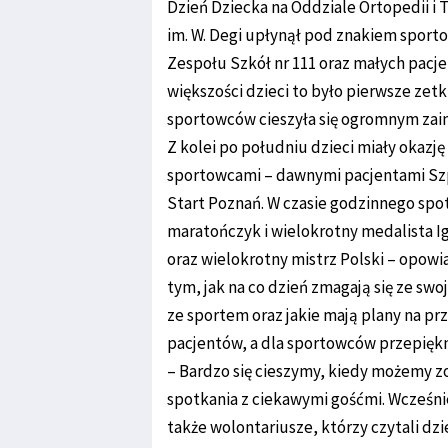
Dzień Dziecka na Oddziale Ortopedii i
im. W. Degi upłynął pod znakiem sport
Zespołu Szkół nr 111 oraz małych pacj
większości dzieci to było pierwsze zet
sportowców cieszyła się ogromnym za
Z kolei po południu dzieci miały okazj
sportowcami – dawnymi pacjentami Szpi
Start Poznań. W czasie godzinnego spot
maratończyk i wielokrotny medalista Ig
oraz wielokrotny mistrz Polski – opowi
tym, jak na co dzień zmagają się ze swo
ze sportem oraz jakie mają plany na pr
pacjentów, a dla sportowców przepiękn
– Bardzo się cieszymy, kiedy możemy 
spotkania z ciekawymi gośćmi. Wcześniej
także wolontariusze, którzy czytali dzi