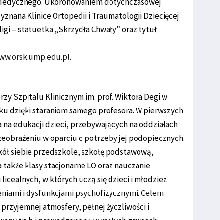
 Medycznego. Ukoronowaniem dotychczasowej
rzyznana Klinice Ortopedii i Traumatologii Dziecięcej
eligi – statuetka „Skrzydła Chwały” oraz tytuł
www.orsk.ump.edu.pl
.
rzy Szpitalu Klinicznym im. prof. Wiktora Degi w
ku dzięki staraniom samego profesora. W pierwszych
ła na edukacji dzieci, przebywających na oddziałach
rzeobrażeniu w oparciu o potrzeby jej podopiecznych.
kół siebie przedszkole, szkołę podstawową,
 także klasy stacjonarne LO oraz nauczanie
licealnych, w których uczą się dzieci i młodzież.
eniami i dysfunkcjami psychofizycznymi. Celem
 przyjemnej atmosfery, pełnej życzliwości i