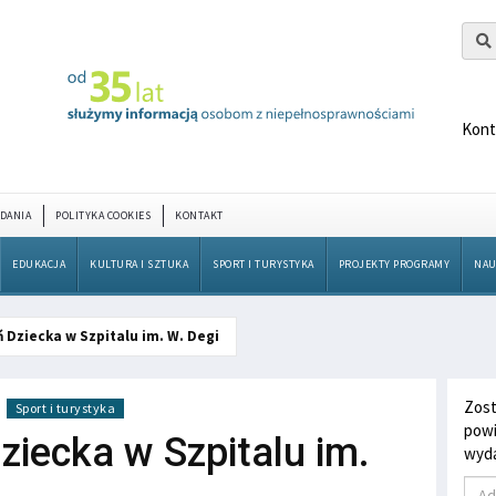
Kont
DANIA
POLITYKA COOKIES
KONTAKT
EDUKACJA
KULTURA I SZTUKA
SPORT I TURYSTYKA
PROJEKTY PROGRAMY
NAU
 Dziecka w Szpitalu im. W. Degi
Zost
Sport i turystyka
powi
ziecka w Szpitalu im.
wyda