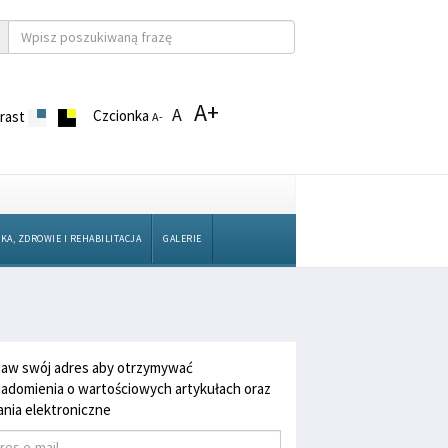
A+
A
Czcionka
rast
A-
KA, ZDROWIE I REHABILITACJA
GALERIE
aw swój adres aby otrzymywać
adomienia o wartościowych artykułach oraz
nia elektroniczne