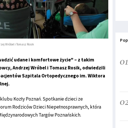
Pop
zej Wróbel i Tomasz Rosik
0
dzić udane i komfortowe życie" – z takim
wcy, Andrzej Wróbel i Tomasz Rosik, odwiedzili
 pacjentów Szpitala Ortopedycznego im. Wiktora
lnej.
0
z klubu Kozły Poznań. Spotkanie dzieci ze
 Forum Rodziców Dzieci Niepełnosprawnych, która
e Międzynarodowych Targów Poznańskich.