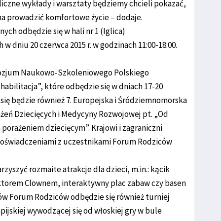
liczne wykłady i warsztaty będziemy chcieli pokazać,
na prowadzić komfortowe życie – dodaje.
h odbędzie się w hali nr 1 (Iglica)
 dniu 20 czerwca 2015 r. w godzinach 11:00-18:00.
mpozjum Naukowo-Szkoleniowego Polskiego
abilitacja”, które odbędzie się w dniach 17-20
się będzie również 7. Europejska i Śródziemnomorska
eń Dziecięcych i Medycyny Rozwojowej pt. „Od
porażeniem dziecięcym”. Krajowi i zagraniczni
 doświadczeniami z uczestnikami Forum Rodziców
szyć rozmaite atrakcje dla dzieci, m.in.: kącik
oktorem Clownem, interaktywny plac zabaw czy basen
ków Forum Rodziców odbędzie się również turniej
pijskiej wywodzącej się od włoskiej gry w bule