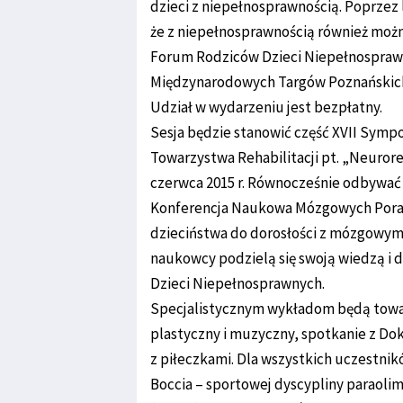
dzieci z niepełnosprawnością. Poprzez 
że z niepełnosprawnością również moż
Forum Rodziców Dzieci Niepełnosprawnyc
Międzynarodowych Targów Poznańskich w
Udział w wydarzeniu jest bezpłatny.
Sesja będzie stanowić część XVII Sy
Towarzystwa Rehabilitacji pt. „Neuroreh
czerwca 2015 r. Równocześnie odbywać 
Konferencja Naukowa Mózgowych Poraż
dzieciństwa do dorosłości z mózgowym 
naukowcy podzielą się swoją wiedzą i
Dzieci Niepełnosprawnych.
Specjalistycznym wykładom będą towarzy
plastyczny i muzyczny, spotkanie z D
z piłeczkami. Dla wszystkich uczestni
Boccia – sportowej dyscypliny paraolim