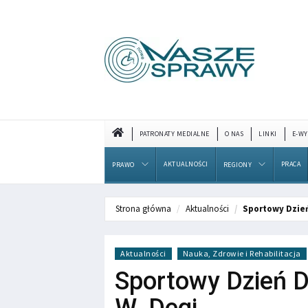
PATRONATY MEDIALNE
O NAS
LINKI
E-WY
AKTUALNOŚCI
PRACA
PRAWO
REGIONY
Strona główna
Aktualności
Sportowy Dzień
Aktualności
Nauka, Zdrowie i Rehabilitacja
Sportowy Dzień D