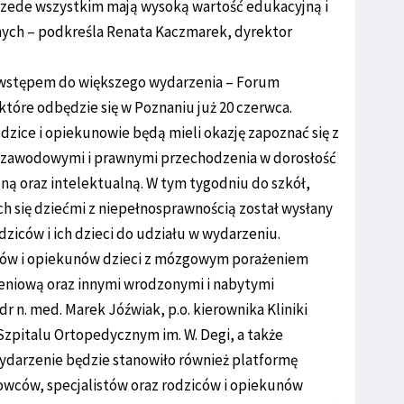
rzede wszystkim mają wysoką wartość edukacyjną i
ych – podkreśla Renata Kaczmarek, dyrektor
 wstępem do większego wydarzenia – Forum
tóre odbędzie się w Poznaniu już 20 czerwca.
rodzice i opiekunowie będą mieli okazję zapoznać się z
 zawodowymi i prawnymi przechodzenia w dorosłość
ną oraz intelektualną. W tym tygodniu do szkół,
h się dziećmi z niepełnosprawnością został wysłany
dziców i ich dzieci do udziału w wydarzeniu.
iców i opiekunów dzieci z mózgowym porażeniem
niową oraz innymi wrodzonymi i nabytymi
 n. med. Marek Jóźwiak, p.o. kierownika Kliniki
 Szpitalu Ortopedycznym im. W. Degi, a także
ydarzenie będzie stanowiło również platformę
owców, specjalistów oraz rodziców i opiekunów