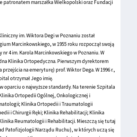
e patronatem marszałka Wielkopolski oraz Fundacji
liniczny im. Wiktora Degi w Poznaniu został
egium Marcinkowskiego, w 1955 roku rozpoczął swoją
y nr 4 im. Karola Marcinkowskiego w Poznaniu. W
edna Klinika Ortopedyczna. Pierwszym dyrektorem
a przejścia na emeryturę) prof. Wiktor Dega. W 1996 r.,
pital otrzymał Jego imię.
e w oparciu o najwyższe standardy. Na terenie Szpitala
Klinika Ortopedii Ogólnej, Onkologicznej i
matologii; Klinika Ortopedii i Traumatologii
ii i Chirurgii Ręki; Klinika Rehabilitacji; Klinika
nika Reumatologii i Rehabilitacji. Mieszczą się tutaj
ad Patofizjologii Narządu Ruchu), w których uczą się