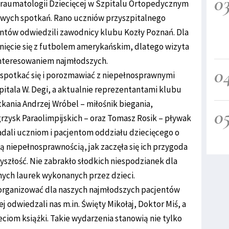
0
 Traumatologii Dziecięcej w Szpitalu Ortopedycznym
owych spotkań. Rano uczniów przyszpitalnego
entów odwiedzili zawodnicy klubu Kozły Poznań. Dla
knięcie się z futbolem amerykańskim, dlatego wizyta
interesowaniem najmłodszych.
0
ę spotkać się i porozmawiać z niepełnosprawnymi
tala W. Degi, a aktualnie reprezentantami klubu
kania Andrzej Wróbel – miłośnik biegania,
0
rzysk Paraolimpijskich – oraz Tomasz Rosik – pływak
adali uczniom i pacjentom oddziału dziecięcego o
ją niepełnosprawnością, jak zaczęła się ich przygoda
zyszłość. Nie zabrakło słodkich niespodzianek dla
ych laurek wykonanych przez dzieci.
zorganizować dla naszych najmłodszych pacjentów
 odwiedzali nas m.in. Święty Mikołaj, Doktor Miś, a
eciom książki. Takie wydarzenia stanowią nie tylko