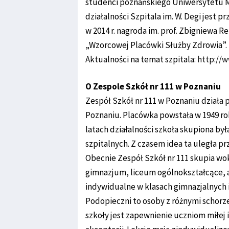
studenci poznańskiego Uniwersytetu
działalności Szpitala im. W. Degi jest p
w 2014 r. nagroda im. prof. Zbigniewa R
„Wzorcowej Placówki Służby Zdrowia”.
Aktualności na temat szpitala:
http://
O Zespole Szkół nr 111 w Poznaniu
Zespół Szkół nr 111 w Poznaniu działa p
Poznaniu. Placówka powstała w 1949 ro
latach działalności szkoła skupiona by
szpitalnych. Z czasem idea ta uległa p
Obecnie Zespół Szkół nr 111 skupia wo
gimnazjum, liceum ogólnokształcące, a
indywidualne w klasach gimnazjalnych i 
Podopieczni to osoby z różnymi schorz
szkoły jest zapewnienie uczniom miłej i