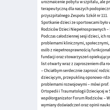
urozmaicenie pobytu w szpitalu, ale p
terapeutyczną dla naszych podopieczn
przyszpitalnego Zespołu Szkół nr 111.
Spotkanie dzieci ze sportowcami było
Rodziców Dzieci Niepełnosprawnych – k
Podczas całodziennej sesji dzieci, ich 
problemami klinicznymi, społecznymi,
osób z niepełnosprawnością funkcjonal
fundacji oraz stowarzyszeń opiekującyc
list otwarty wraz z zaproszeniem dla ro
– Chciałbym serdecznie zaprosić rodz
dziecięcym, przepukliną oponowo-rdze
problemami rozwojowymi – mówi prof. dr
Ortopedii i Traumatologii Dziecięcej w
współorganizator Forum Rodziców. – W
wymiany doświadczeń oraz opinii nauk