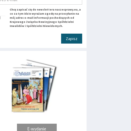
Chcę zapisać się do newslettera naszesprawy.eu, a
co za tym idzie wyrażam zgodę na przesyłanie na
mój adres e-mail informacji pochodzących od
Krajowego Związku Rewizyjnego Spółdzielni
Inwalidów i Spółdzielni Niewidomych.
Zapisz
E-wydanie