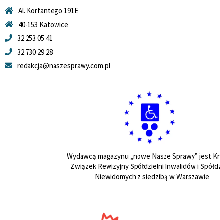
Al. Korfantego 191E
40-153 Katowice
32 253 05 41
32 730 29 28
redakcja@naszesprawy.com.pl
Wydawcą magazynu „nowe Nasze Sprawy” jest Kr
Związek Rewizyjny Spółdzielni Inwalidów i Spółdz
Niewidomych z siedzibą w Warszawie