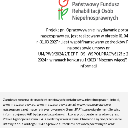
Projekt pn. Opracowywanie i wydawanie porta
naszesprawy.eu, jest realizowany w okresie 01.04
r.-31.03.2027 r., jest współfinansowany ze środków
na podstawie umowy nr
UM/PW9/2024/2/DEPT_DS_WSPOLPRACY/6125 z 24
2024 r. w ramach konkursu 1/2023 "Możemy więcej".
informacji
Zamieszczone na stronach internetowych portalu www.niepelnosprawni.info.pl,
www.naszesprawy.eu, www.naszesprawy.com.pl, www.naszesprawy.org,
naszesprawy.net materiały sygnowane skrótem „PAP” stanowią element Serwisu
informacyjnego PAP, będącego bazą danych, której producentem i wydawcą jest
Polska Agencja Prasowa S.A. z siedzibą w Warszawie. Chronione są one przepisami
ustawy z dnia 4 lutego 1994 r. o prawie autorskim i prawach pokrewnych oraz