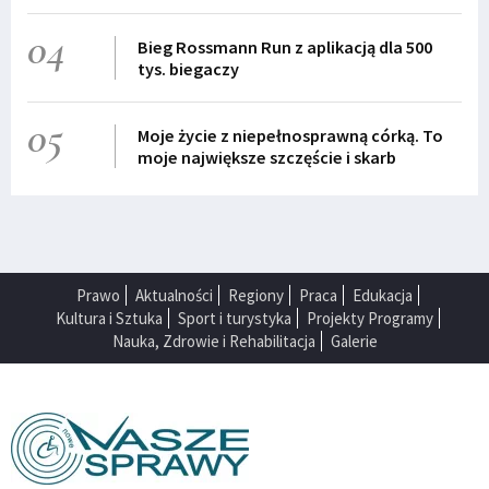
04
Bieg Rossmann Run z aplikacją dla 500
tys. biegaczy
05
Moje życie z niepełnosprawną córką. To
moje największe szczęście i skarb
Prawo
Aktualności
Regiony
Praca
Edukacja
Kultura i Sztuka
Sport i turystyka
Projekty Programy
Nauka, Zdrowie i Rehabilitacja
Galerie