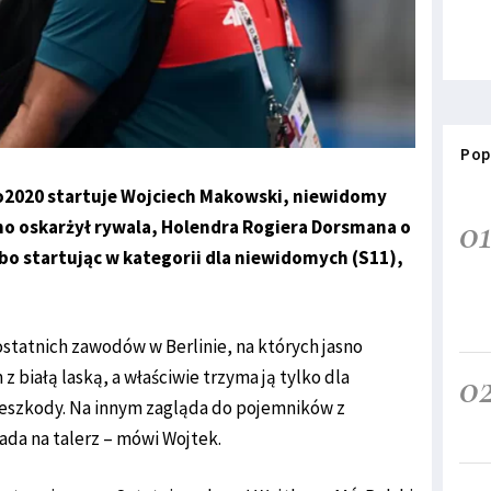
Pop
yo2020 startuje Wojciech Makowski, niewidomy
0
no oskarżył rywala, Holendra Rogiera Dorsmana o
bo startując w kategorii dla niewidomych (S11),
statnich zawodów w Berlinie, na których jasno
0
z białą laską, a właściwie trzyma ją tylko dla
rzeszkody. Na innym zagląda do pojemników z
ada na talerz – mówi Wojtek.