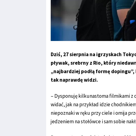
Dziś, 27 sierpnia na igrzyskach Tok
pływak, srebrny z Rio, który niedaw
„najbardziej podłą formę dopingu”, 
tak naprawdę widzi.
– Dysponuję kilkunastoma filmikami z o
widać, jak na przykład idzie chodnikiem 
niepoznaki w ręku przy ciele i omija p
jedzeniem na stołówce i sam sobie nakł