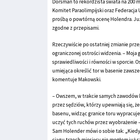
Dorsman to rekordzista świata na 200 m
Komitet Paraolimpijski oraz Federacja 
prośbą o powtórną ocenę Holendra. Już
zgodne z przepisami.
Rzeczywiście po ostatniej zmianie pr
ograniczonej ostrości widzenia. – Moja
sprawiedliwości i równości w sporcie. 
umiejąca określić tor w basenie zawsze
komentuje Makowski.
– Owszem, w trakcie samych zawodów 
przez sędziów, którzy upewniają się, że 
basenu, widząc granice toru wypracuje
uczyć tych ruchów przez wyobrażenie 
Sam Holender mówi o sobie tak: „Kiedy 
ciągu trzech miesięcy nie mogłem już c