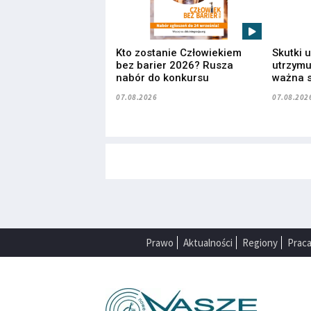
Kto zostanie Człowiekiem
Skutki 
bez barier 2026? Rusza
utrzymuj
nabór do konkursu
ważna s
07.08.2026
07.08.202
Prawo
Aktualności
Regiony
Prac