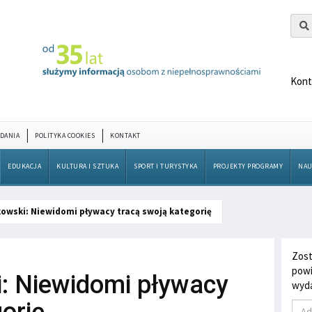
Kont
DANIA
POLITYKA COOKIES
KONTAKT
EDUKACJA
KULTURA I SZTUKA
SPORT I TURYSTYKA
PROJEKTY PROGRAMY
NAU
owski: Niewidomi pływacy tracą swoją kategorię
Zost
powi
: Niewidomi pływacy
wyda