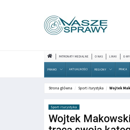
PATRONATY MEDIALNE
O NAS
LINKI
E-WY
AKTUALNOŚCI
PRACA
PRAWO
REGIONY
Strona główna
Sport i turystyka
Wojtek Mak
Sport i turystyka
Wojtek Makowski