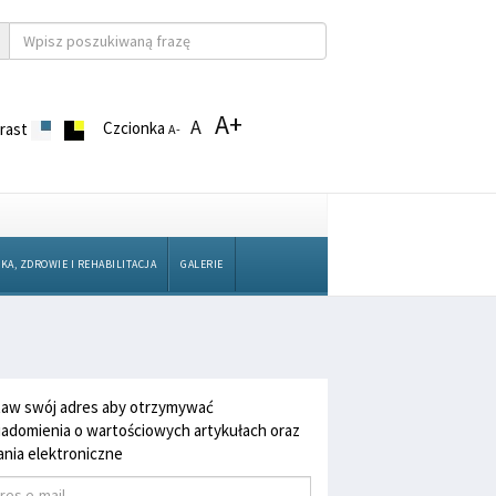
A+
A
Czcionka
rast
A-
KA, ZDROWIE I REHABILITACJA
GALERIE
aw swój adres aby otrzymywać
adomienia o wartościowych artykułach oraz
nia elektroniczne