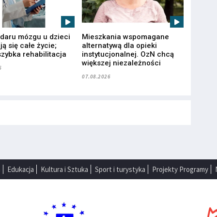
udaru mózgu u dzieci
Mieszkania wspomagane
ą się całe życie;
alternatywą dla opieki
zybka rehabilitacja
instytucjonalnej. OzN chcą
większej niezależności
6
07.08.2026
a
Edukacja
Kultura i Sztuka
Sport i turystyka
Projekty Programy