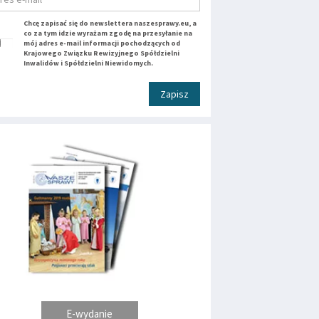
Chcę zapisać się do newslettera naszesprawy.eu, a
co za tym idzie wyrażam zgodę na przesyłanie na
mój adres e-mail informacji pochodzących od
Krajowego Związku Rewizyjnego Spółdzielni
Inwalidów i Spółdzielni Niewidomych.
Zapisz
E-wydanie