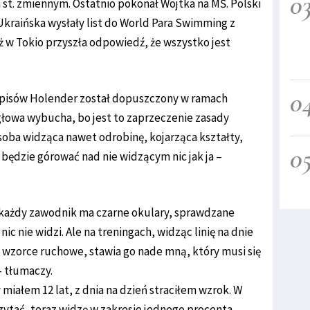
0
 st. zmiennym. Ostatnio pokonał Wojtka na MŚ. Polski
Ukraińska wysłały list do World Para Swimming z
 w Tokio przyszła odpowiedź, że wszystko jest
0
zepisów Holender został dopuszczony w ramach
 głowa wybucha, bo jest to zaprzeczenie zasady
Osoba widząca nawet odrobinę, kojarząca kształty,
0
 będzie górować nad nie widzącym nic jak ja –
każdy zawodnik ma czarne okulary, sprawdzane
nic nie widzi. Ale na treningach, widząc linię na dnie
 wzorce ruchowe, stawia go nade mną, który musi się
– tłumaczy.
miałem 12 lat, z dnia na dzień straciłem wzrok. W
zytać, teraz widzę w zakresie jednego procenta