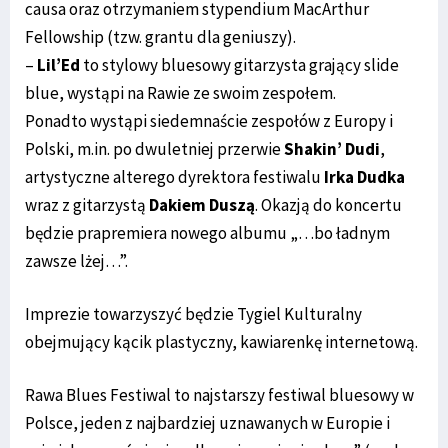
causa oraz otrzymaniem stypendium MacArthur
Fellowship (tzw. grantu dla geniuszy).
–
Lil’Ed
to stylowy bluesowy gitarzysta grający slide
blue, wystąpi na Rawie ze swoim zespołem.
Ponadto wystąpi siedemnaście zespołów z Europy i
Polski, m.in. po dwuletniej przerwie
Shakin’ Dudi
,
artystyczne alterego dyrektora festiwalu
Irka Dudka
wraz z gitarzystą
Dakiem Duszą
. Okazją do koncertu
będzie prapremiera nowego albumu „…bo ładnym
zawsze lżej…”.
Imprezie towarzyszyć będzie Tygiel Kulturalny
obejmujący kącik plastyczny, kawiarenkę internetową.
Rawa Blues Festiwal to najstarszy festiwal bluesowy w
Polsce, jeden z najbardziej uznawanych w Europie i