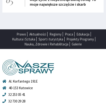
05
moje największe szczęście i skarb
Prawo
Aktualności
Regiony
Praca
Edukacja
Kultura i Sztuka
Sport i turystyka
Projekty Programy
Nauka, Zdrowie i Rehabilitacja
Galerie
Al. Korfantego 191E
40-153 Katowice
32 253 05 41
32 730 29 28