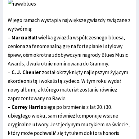
W jego ramach wystąpią największe gwiazdy związane z
wytwórnią:
–
Marcia Ball
wielka gwiazda współczesnego bluesa,
ceniona za fenomenalną grę na fortepianie i stylowy
śpiew, ośmiokrotna zdobywczyni nagrody Blues Music
Awards, dwukrotnie nominowana do Grammy.
–
C. J. Chenier
został okrzyknięty najlepszym żyjącym
akordeonistą i wokalistą zydeco. W tym roku wydał
nowy album, z którego materiał zostanie również
zaprezentowany na Rawie.
–
Correy Harris
sięga po brzmienia z lat 20. i 30.
ubiegłego wieku, sam również komponuje własne
oryginalne utwory. Jest jedynym muzykiem na świecie,
który może pochwalić się tytułem doktora honoris