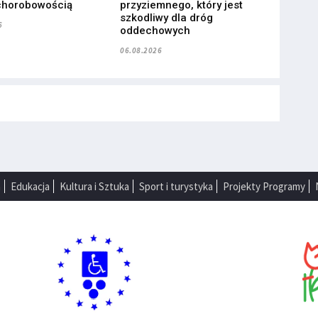
chorobowością
przyziemnego, który jest
szkodliwy dla dróg
6
oddechowych
06.08.2026
a
Edukacja
Kultura i Sztuka
Sport i turystyka
Projekty Programy