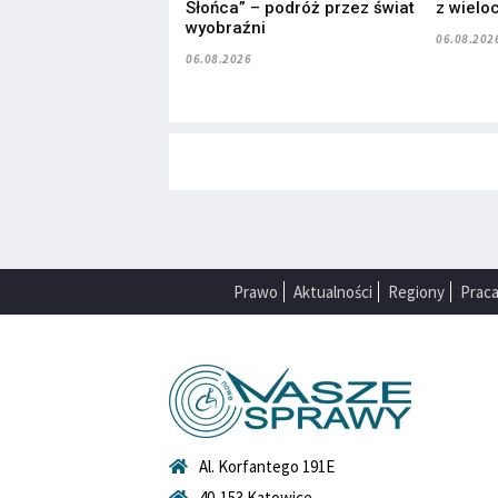
Słońca” – podróż przez świat
z wielo
wyobraźni
06.08.202
06.08.2026
Prawo
Aktualności
Regiony
Prac
Al. Korfantego 191E
40-153 Katowice