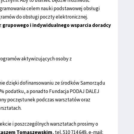
ycznymi. Aby to ułatwić będzie możliwość
rogramowania celem nauki podstawowej obsługi
gramów do obsługi poczty elektronicznej.
 z
grupowego i indywidualnego wsparcia doradcy
programów aktywizujących osoby z
nie dzięki dofinansowaniu ze środków Samorządu
1% podatku, a ponadto Fundacja PODAJ DALEJ
bny poczęstunek podczas warsztatów oraz
rsztatach.
ekcie i poszczególnych warsztatach prosimy o
kaszem Tomaszewskim
, tel. 510 714 649, e-mail: