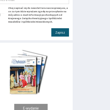
Chcę zapisać się do newslettera naszesprawy.eu, a
co za tym idzie wyrażam zgodę na przesyłanie na
mój adres e-mail informacji pochodzących od
Krajowego Związku Rewizyjnego Spółdzielni
Inwalidów i Spółdzielni Niewidomych.
Zapisz
E-wydanie