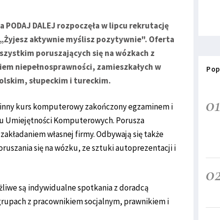
a PODAJ DALEJ rozpoczęła w lipcu rekrutację
 „Żyjesz aktywnie myślisz pozytywnie". Oferta
wszystkim poruszających się na wózkach z
em niepełnosprawności, zamieszkałych w
Pop
olskim, słupeckim i tureckim.
0
zinny kurs komputerowy zakończony egzaminem i
tu Umiejętności Komputerowych. Porusza
 zakładaniem własnej firmy. Odbywają się także
oruszania się na wózku, ze sztuki autoprezentacji i
0
liwe są indywidualne spotkania z doradcą
rupach z pracownikiem socjalnym, prawnikiem i