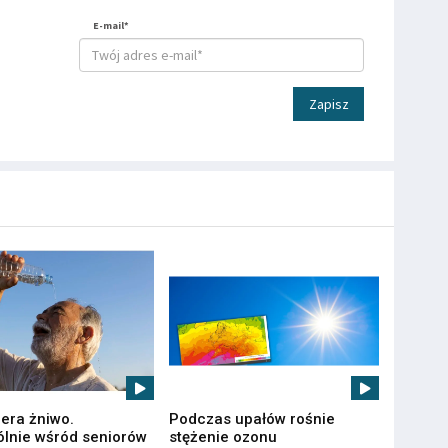
E-mail*
Zapisz
iera żniwo.
Podczas upałów rośnie
lnie wśród seniorów
stężenie ozonu