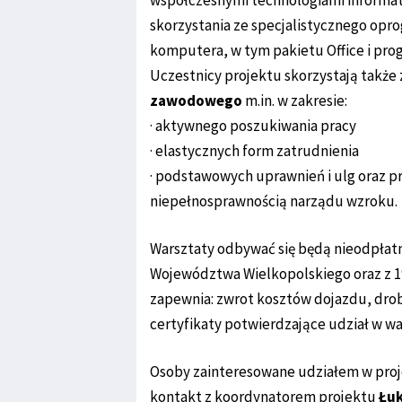
współczesnymi technologiami informat
skorzystania ze specjalistycznego op
komputera, w tym pakietu Office i pro
Uczestnicy projektu skorzystają także
zawodowego
m.in. w zakresie:
· aktywnego poszukiwania pracy
· elastycznych form zatrudnienia
· podstawowych uprawnień i ulg oraz 
niepełnosprawnością narządu wzroku.
Warsztaty odbywać się będą nieodpłat
Województwa Wielkopolskiego oraz z 
zapewnia: zwrot kosztów dojazdu, dro
certyfikaty potwierdzające udział w wa
Osoby zainteresowane udziałem w proj
kontakt z koordynatorem projektu
Łu