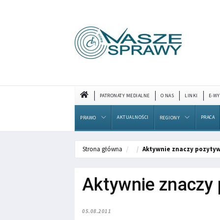
PATRONATY MEDIALNE
O NAS
LINKI
E-WY
AKTUALNOŚCI
PRACA
PRAWO
REGIONY
Strona główna
Aktywnie znaczy pozyty
Aktywnie znaczy 
05.08.2011