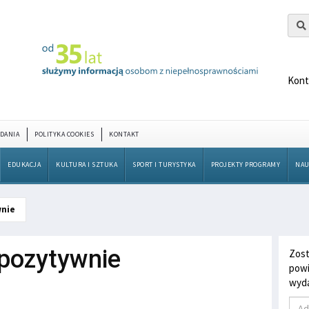
Kont
DANIA
POLITYKA COOKIES
KONTAKT
EDUKACJA
KULTURA I SZTUKA
SPORT I TURYSTYKA
PROJEKTY PROGRAMY
NAU
wnie
pozytywnie
Zost
powi
wyda