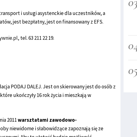
0
transport i usługi asystenckie dla uczestników, a
atów, jest bezpłatny, jest on finansowany z EFS.
ywnie.pl
, tel. 63 211 22 19.
0
0
ndacja PODAJ DALEJ. Jest on skierowany jest do osób z
tóre ukończyły 16 rok życia i mieszkają w
nia 2011
warsztatami zawodowo-
soby niewidome i słabowidzące zapoznają się ze