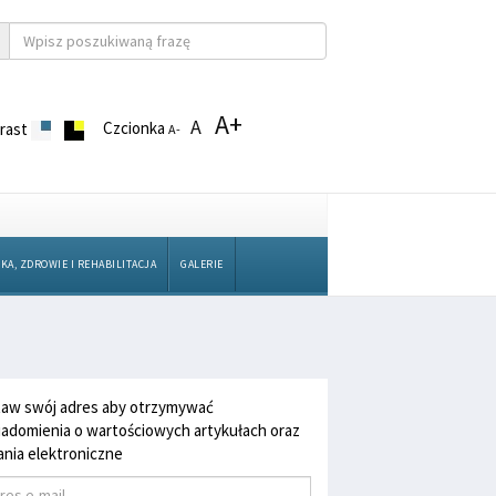
A+
A
Czcionka
rast
A-
KA, ZDROWIE I REHABILITACJA
GALERIE
aw swój adres aby otrzymywać
adomienia o wartościowych artykułach oraz
nia elektroniczne