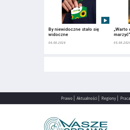
By niewidoczne stało się
„Warto 
widoczne
marzyć
06.08.2026
05.08.202
Prawo
Aktualności
Regiony
Prac