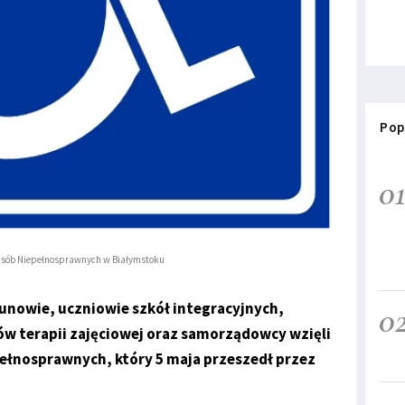
Pop
0
sób Niepełnosprawnych w Białymstoku
0
kunowie, uczniowie szkół integracyjnych,
ów terapii zajęciowej oraz samorządowcy wzięli
ełnosprawnych, który 5 maja przeszedł przez