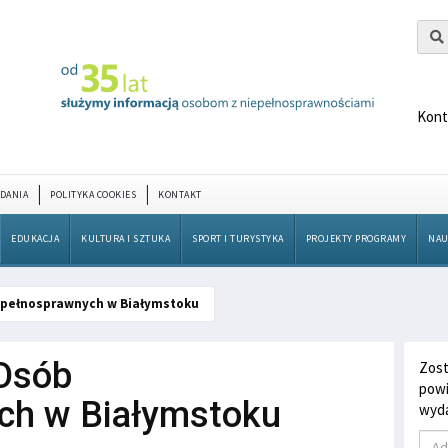
Kont
DANIA
POLITYKA COOKIES
KONTAKT
EDUKACJA
KULTURA I SZTUKA
SPORT I TURYSTYKA
PROJEKTY PROGRAMY
NAU
epełnosprawnych w Białymstoku
Osób
Zost
powi
ch w Białymstoku
wyda