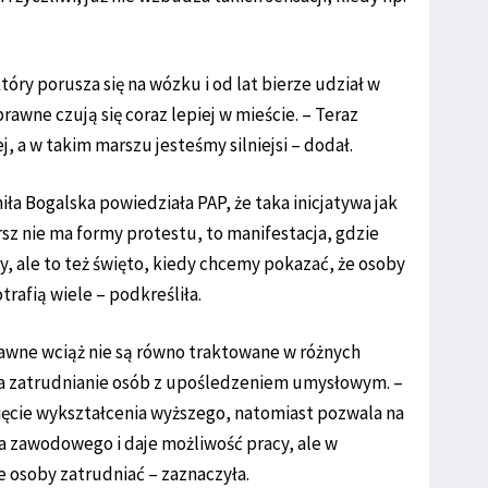
óry porusza się na wózku i od lat bierze udział w
awne czują się coraz lepiej w mieście. – Teraz
ej, a w takim marszu jesteśmy silniejsi – dodał.
a Bogalska powiedziała PAP, że taka inicjatywa jak
rsz nie ma formy protestu, to manifestacja, gdzie
, ale to też święto, kiedy chcemy pokazać, że osoby
rafią wiele – podkreśliła.
awne wciąż nie są równo traktowane w różnych
ła zatrudnianie osób z upośledzeniem umysłowym. –
ięcie wykształcenia wyższego, natomiast pozwala na
a zawodowego i daje możliwość pracy, ale w
e osoby zatrudniać – zaznaczyła.