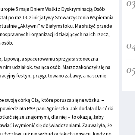
0
uropie 5 maja Dniem Walki z Dyskryminacją Osób
ł po raz 13. z inicjatywy Stowarzyszenia Wspierania
tualnie „Aktywni” w Białymstoku. Ma służyć przede
osprawnych i organizacji działających na ich rzecz,
0
 osób.
, Lipową, a spacerowaniu sprzyjała słoneczna
0
nim udział ok. tysiąca osób. Marsz zakończył się na
gracyjny festyn, przygotowano zabawy, a na scenie
e swoją córką Olą, która porusza się na wózku. –
owiedziała PAP pani Agnieszka. Jak dodała dla córki
tkać się ze znajomymi, dla niej – to okazja, żeby
awiać i wymienić się doświadczeniami. Zauważyła, że
 i życzliwi, już nie wzbudza takich sensacji, kiedy np.