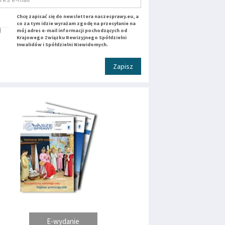
Chcę zapisać się do newslettera naszesprawy.eu, a
co za tym idzie wyrażam zgodę na przesyłanie na
mój adres e-mail informacji pochodzących od
Krajowego Związku Rewizyjnego Spółdzielni
Inwalidów i Spółdzielni Niewidomych.
Zapisz
E-wydanie