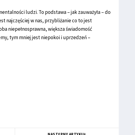
mentalności ludzi. To podstawa – jak zauważyła – do
t najczęściej w nas, przybliżanie co to jest
soba niepełnosprawna, większa świadomość
emy, tym mniej jest niepokoi i uprzedzeń –
NASTĘPNY ARTYKUŁ