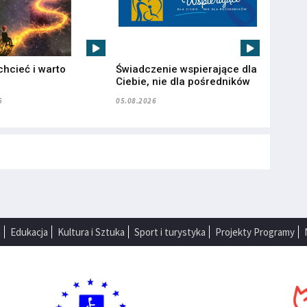
chcieć i warto
Świadczenie wspierające dla
”
Ciebie, nie dla pośredników
6
05.08.2026
a
Edukacja
Kultura i Sztuka
Sport i turystyka
Projekty Programy