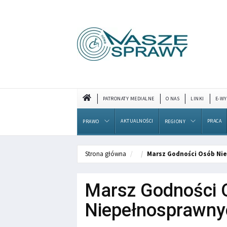
PATRONATY MEDIALNE
O NAS
LINKI
E-WY
AKTUALNOŚCI
PRACA
PRAWO
REGIONY
Strona główna
Marsz Godności Osób Ni
Marsz Godności 
Niepełnosprawny