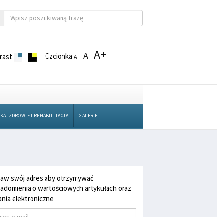
A+
A
Czcionka
rast
A-
KA, ZDROWIE I REHABILITACJA
GALERIE
aw swój adres aby otrzymywać
adomienia o wartościowych artykułach oraz
nia elektroniczne