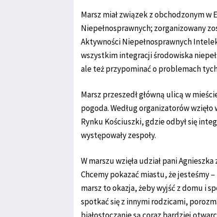
Marsz miał związek z obchodzonym w E
Niepełnosprawnych; zorganizowany zosta
Aktywności Niepełnosprawnych Intelek
wszystkim integracji środowiska niepełn
ale też przypominać o problemach tych
Marsz przeszedł główną ulicą w mieście
pogoda. Według organizatorów wzięło w 
Rynku Kościuszki, gdzie odbył się inte
występowały zespoły.
W marszu wzięła udział pani Agnieszka z
Chcemy pokazać miastu, że jesteśmy – p
marsz to okazja, żeby wyjść z domu i spo
spotkać się z innymi rodzicami, porozm
białostoczanie są coraz bardziej otwarci