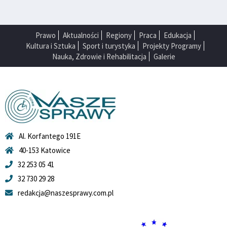
Prawo
Aktualności
Regiony
Praca
Edukacja
Kultura i Sztuka
Sport i turystyka
Projekty Programy
Nauka, Zdrowie i Rehabilitacja
Galerie
Al. Korfantego 191E
40-153 Katowice
32 253 05 41
32 730 29 28
redakcja@naszesprawy.com.pl