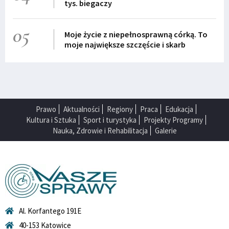
tys. biegaczy
05
Moje życie z niepełnosprawną córką. To
moje największe szczęście i skarb
Prawo
Aktualności
Regiony
Praca
Edukacja
Kultura i Sztuka
Sport i turystyka
Projekty Programy
Nauka, Zdrowie i Rehabilitacja
Galerie
Al. Korfantego 191E
40-153 Katowice