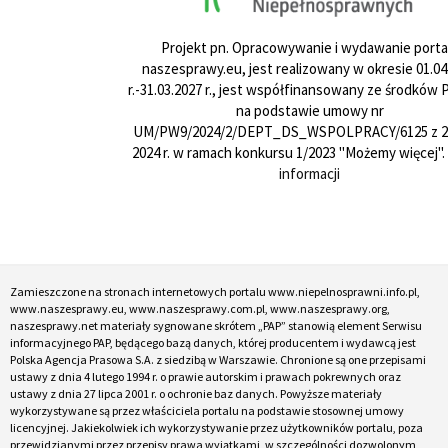
Projekt pn. Opracowywanie i wydawanie porta
naszesprawy.eu, jest realizowany w okresie 01.04
r.-31.03.2027 r., jest współfinansowany ze środków
na podstawie umowy nr
UM/PW9/2024/2/DEPT_DS_WSPOLPRACY/6125 z 24
2024 r. w ramach konkursu 1/2023 "Możemy więcej".
informacji
Zamieszczone na stronach internetowych portalu www.niepelnosprawni.info.pl,
www.naszesprawy.eu, www.naszesprawy.com.pl, www.naszesprawy.org,
naszesprawy.net materiały sygnowane skrótem „PAP” stanowią element Serwisu
informacyjnego PAP, będącego bazą danych, której producentem i wydawcą jest
Polska Agencja Prasowa S.A. z siedzibą w Warszawie. Chronione są one przepisami
ustawy z dnia 4 lutego 1994 r. o prawie autorskim i prawach pokrewnych oraz
ustawy z dnia 27 lipca 2001 r. o ochronie baz danych. Powyższe materiały
wykorzystywane są przez właściciela portalu na podstawie stosownej umowy
licencyjnej. Jakiekolwiek ich wykorzystywanie przez użytkowników portalu, poza
przewidzianymi przez przepisy prawa wyjątkami, w szczególności dozwolonym