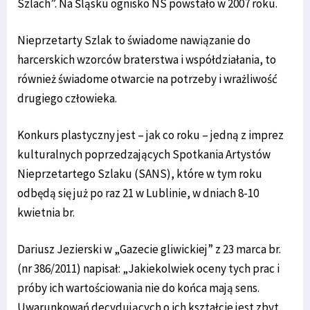
Szlach”. Na Śląsku ognisko NS powstało w 2007 roku.
Nieprzetarty Szlak to świadome nawiązanie do
harcerskich wzorców braterstwa i współdziałania, to
również świadome otwarcie na potrzeby i wrażliwość
drugiego człowieka.
Konkurs plastyczny jest – jak co roku – jedną z imprez
kulturalnych poprzedzających Spotkania Artystów
Nieprzetartego Szlaku (SANS), które w tym roku
odbędą się już po raz 21 w Lublinie, w dniach 8-10
kwietnia br.
Dariusz Jezierski w „Gazecie gliwickiej” z 23 marca br.
(nr 386/2011) napisał: „Jakiekolwiek oceny tych prac i
próby ich wartościowania nie do końca mają sens.
Uwarunkowań decydujących o ich kształcie jest zbyt