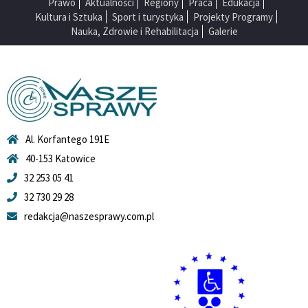
Prawo
Aktualności
Regiony
Praca
Edukacja
Kultura i Sztuka
Sport i turystyka
Projekty Programy
Nauka, Zdrowie i Rehabilitacja
Galerie
Al. Korfantego 191E
40-153 Katowice
32 253 05 41
32 730 29 28
redakcja@naszesprawy.com.pl