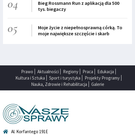
04
Bieg Rossmann Run z aplikacją dla 500
tys. biegaczy
05
Moje życie z niepełnosprawną córką. To
moje największe szczęście i skarb
Prawo
Aktualności
Regiony
Praca
Edukacja
Kultura i Sztuka
Sport i turystyka
Projekty Programy
Nauka, Zdrowie i Rehabilitacja
Galerie
Al. Korfantego 191E