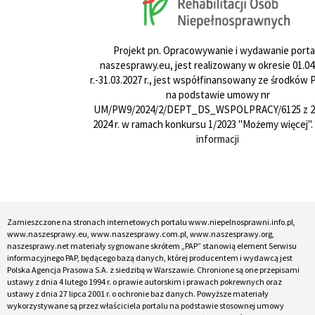
Projekt pn. Opracowywanie i wydawanie porta
naszesprawy.eu, jest realizowany w okresie 01.04
r.-31.03.2027 r., jest współfinansowany ze środków
na podstawie umowy nr
UM/PW9/2024/2/DEPT_DS_WSPOLPRACY/6125 z 24
2024 r. w ramach konkursu 1/2023 "Możemy więcej".
informacji
Zamieszczone na stronach internetowych portalu www.niepelnosprawni.info.pl,
www.naszesprawy.eu, www.naszesprawy.com.pl, www.naszesprawy.org,
naszesprawy.net materiały sygnowane skrótem „PAP” stanowią element Serwisu
informacyjnego PAP, będącego bazą danych, której producentem i wydawcą jest
Polska Agencja Prasowa S.A. z siedzibą w Warszawie. Chronione są one przepisami
ustawy z dnia 4 lutego 1994 r. o prawie autorskim i prawach pokrewnych oraz
ustawy z dnia 27 lipca 2001 r. o ochronie baz danych. Powyższe materiały
wykorzystywane są przez właściciela portalu na podstawie stosownej umowy