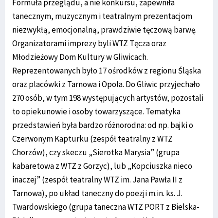
Formuła przeglądu, a nie konkursu, zapewniła
tanecznym, muzycznym i teatralnym prezentacjom
niezwykłą, emocjonalną, prawdziwie tęczową barwę.
Organizatorami imprezy byli WTZ Tęcza oraz
Młodzieżowy Dom Kultury w Gliwicach.
Reprezentowanych było 17 ośrodków z regionu Śląska
oraz placówki z Tarnowa i Opola. Do Gliwic przyjechało
270 osób, w tym 198 występujących artystów, pozostali
to opiekunowie i osoby towarzyszące. Tematyka
przedstawień była bardzo różnorodna: od np. bajki o
Czerwonym Kapturku (zespół teatralny z WTZ
Chorzów), czy skeczu „Sierotka Marysia” (grupa
kabaretowa z WTZ z Gorzyc), lub „Kopciuszka nieco
inaczej” (zespół teatralny WTZ im. Jana Pawła II z
Tarnowa), po układ taneczny do poezji m.in. ks. J.
Twardowskiego (grupa taneczna WTZ PORT z Bielska-