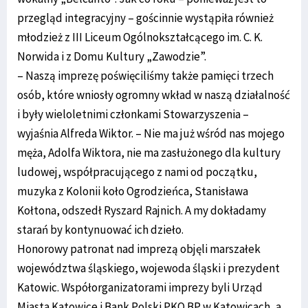
przegląd integracyjny – gościnnie wystąpiła również
młodzież z III Liceum Ogólnokształcącego im. C. K.
Norwida i z Domu Kultury „Zawodzie”.
– Naszą imprezę poświęciliśmy także pamięci trzech
osób, które wniosły ogromny wkład w naszą działalność
i były wieloletnimi członkami Stowarzyszenia –
wyjaśnia Alfreda Wiktor. – Nie ma już wśród nas mojego
męża, Adolfa Wiktora, nie ma zasłużonego dla kultury
ludowej, współpracującego z nami od początku,
muzyka z Kolonii koło Ogrodzieńca, Stanisława
Kołtona, odszedł Ryszard Rajnich. A my dokładamy
starań by kontynuować ich dzieło.
Honorowy patronat nad imprezą objęli marszałek
województwa śląskiego, wojewoda śląski i prezydent
Katowic. Współorganizatorami imprezy byli Urząd
Miasta Katowice i Bank Polski PKO BP w Katowicach, a