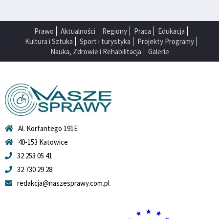
Prawo
Aktualności
Regiony
Praca
Edukacja
Kultura i Sztuka
Sport i turystyka
Projekty Programy
Nauka, Zdrowie i Rehabilitacja
Galerie
Al. Korfantego 191E
40-153 Katowice
32 253 05 41
32 730 29 28
redakcja@naszesprawy.com.pl