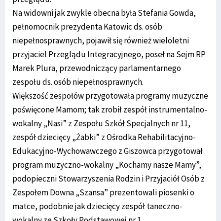
Na widowni jak zwykle obecna była Stefania Gowda,
pełnomocnik prezydenta Katowic ds. osób
niepełnosprawnych, pojawił się również wieloletni
przyjaciel Przeglądu Integracyjnego, poseł na Sejm RP
Marek Plura, przewodniczący parlamentarnego
zespołu ds. osób niepełnosprawnych.
Większość zespołów przygotowała programy muzyczne
poświęcone Mamom; tak zrobił zespół instrumentalno-
wokalny „Nasi” z Zespołu Szkół Specjalnych nr 11,
zespół dziecięcy „Żabki” z Ośrodka Rehabilitacyjno-
Edukacyjno-Wychowawczego z Giszowca przygotował
program muzyczno-wokalny „Kochamy nasze Mamy”,
podopieczni Stowarzyszenia Rodzin i Przyjaciół Osób z
Zespołem Downa „Szansa” prezentowali piosenki o
matce, podobnie jak dziecięcy zespół taneczno-
wokalny ze Szkoły Podstawowej nr 1.