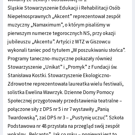
Śląskie Stowarzyszenie Edukacji i Rehabilitacji Osób
Niepełnosprawnych „Akcent” reprezentował zespół
muzyczny „Namaximum”, o którym pisaliśmy w
pierwszym numerze tegorocznych NS, przy okazji
jubileuszu „Akcentu”. Artyści z WTZ w Giszowcu
wykonali taniec pod tytułem „W poszukiwaniu słońca”.
Programy taneczno-muzyczne pokazały również
Stowarzyszenie „Unikat” i „Promyk” z Fundacji św.
Stanisława Kostki. Stowarzyszenie Ekologiczno-
Zdrowotne reprezentowała laureatka wielu festiwali,
solistka Ewelina Wawrzyk. Dzienne Domy Pomocy
Społecznej przygotowały przedstawienia teatralne –
połączone siły z DPS nr 5 i nr 7 wystawiły „Panią
Twardowską”, zaś DPS nr 3 – „Pustynię uczuć”. Szkoła
Podstawowa nr 48 przysłała na przegląd swój zespół
wokalny „Belcanto”. Jak co roku – ponieważ jest to