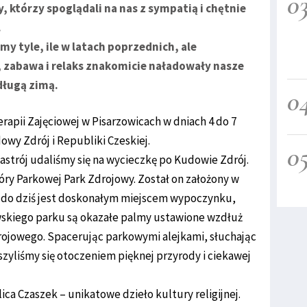
0
, którzy spoglądali na nas z sympatią i chętnie
.
y tyle, ile w latach poprzednich, ale
 zabawa i relaks znakomicie naładowały nasze
ługą zimą.
0
erapii Zajęciowej w Pisarzowicach w dniach 4 do 7
owy Zdrój i Republiki Czeskiej.
0
astrój udaliśmy się na wycieczkę po Kudowie Zdrój.
ry Parkowej Park Zdrojowy. Został on założony w
, do dziś jest doskonałym miejscem wypoczynku,
wskiego parku są okazałe palmy ustawione wzdłuż
rojowego. Spacerując parkowymi alejkami, słuchając
yliśmy się otoczeniem pięknej przyrody i ciekawej
a Czaszek – unikatowe dzieło kultury religijnej.