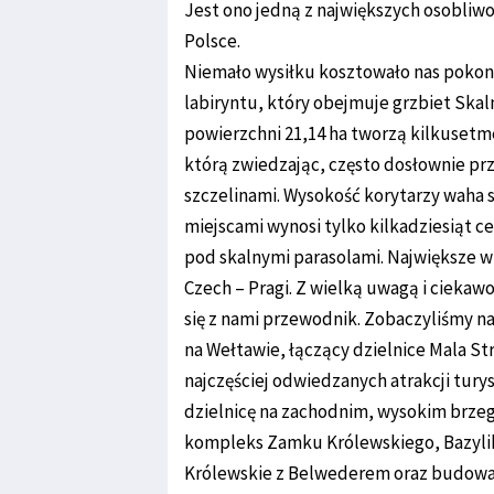
Jest ono jedną z największych osobliwoś
Polsce.
Niemało wysiłku kosztowało nas pokon
labiryntu, który obejmuje grzbiet Skaln
powierzchni 21,14 ha tworzą kilkusetm
którą zwiedzając, często dosłownie pr
szczelinami. Wysokość korytarzy waha si
miejscami wynosi tylko kilkadziesiąt 
pod skalnymi parasolami. Największe wr
Czech – Pragi. Z wielką uwagą i ciekawo
się z nami przewodnik. Zobaczyliśmy n
na Wełtawie, łączący dzielnice Mala Str
najczęściej odwiedzanych atrakcji tur
dzielnicę na zachodnim, wysokim brzeg
kompleks Zamku Królewskiego, Bazylika
Królewskie z Belwederem oraz budowana