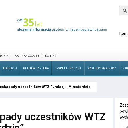
Kont
DANIA
POLITYKA COOKIES
KONTAKT
EDUKACJA
KULTURA I SZTUKA
SPORT I TURYSTYKA
PROJEKTY PROGRAMY
NAU
eskapady uczestników WTZ Fundacji „Miłosierdzie”
Zost
powi
pady uczestników WTZ
wyda