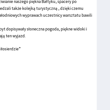
ziwianie naszego piękna Bałtyku, spacery po
dzali także kolejką turystyczną , dzięki czemu
całodniowych wyprawach uczestnicy warsztatu bawili
obyt dopisywały słoneczna pogoda, piękne widoki i
ają ten wyjazd.
iłosierdzie”