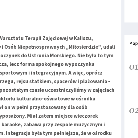
Warsztatu Terapii Zajęciowej w Kaliszu,
Pop
 i Osób Niepełnosprawnych „Miłosierdzie", udali
oczynek do Ustronia Morskiego. Nie była to tym
0
cza, lecz forma spokojnego wypoczynku
sportowym i integracyjnym. A więc, oprócz
zegu, rejsu statkiem, spacerów i plażowania -
 pozostałym czasie uczestniczyliśmy w zajęciach
uktorki kulturalno-oświatowe w ośrodku
0
ł on w pełni przystosowany dla osób
posażony. Miał zatem miejsce wieczorek
, karaoke, zabawa przy zespole muzycznym i
m. Integracja była tym pełniejsza, że w ośrodku