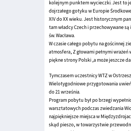
kolejnym punktem wycieczki. Jest to j
dojrzałego gotyku w Europie Środkowej.
XIV do XX wieku. Jest historycznym p
tam władcy Czech i przechowywane są i
św. Wacława.
W czasie całego pobytu na gościnnej z
atmosfera, Z głowami pełnymi wrażeń 
piękne strony Polski ,a może jeszcze dal
Tymczasem uczestnicy WTZ w Ostrzeszo
Wielotygodniowe przygotowania uwieńcz
do 21 września.
Program pobytu był po brzegi wypełnion
warsztatowych podczas zwiedzania Wios
najpiękniejsze miejsca w Międzyzdrojac
skąd pieszo, w towarzystwie przewodni