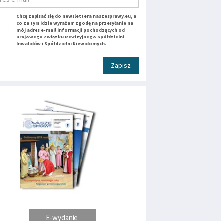
Chcę zapisać się do newslettera naszesprawy.eu, a
co za tym idzie wyrażam zgodę na przesyłanie na
mój adres e-mail informacji pochodzących od
Krajowego Związku Rewizyjnego Spółdzielni
Inwalidów i Spółdzielni Niewidomych.
Zapisz
E-wydanie