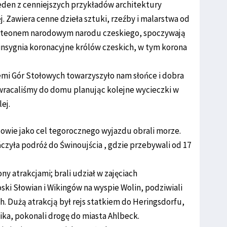
eden z cenniejszych przykładów architektury
 Zawiera cenne dzieła sztuki, rzeźby i malarstwa od
anteonem narodowym narodu czeskiego, spoczywają
nsygnia koronacyjne królów czeskich, w tym korona
iemi Gór Stołowych towarzyszyło nam słońce i dobra
wracaliśmy do domu planując kolejne wycieczki w
ej.
wie jako cel tegorocznego wyjazdu obrali morze.
yła podróż do Świnoujścia , gdzie przebywali od 17
y atrakcjami; brali udział w zajęciach
ki Słowian i Wikingów na wyspie Wolin, podziwiali
h. Dużą atrakcją był rejs statkiem do Heringsdorfu,
ka, pokonali drogę do miasta Ahlbeck.