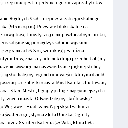
ci regionu i jest to jedyny tego rodzaju zabytek w
anie Błędnych Skał – niepowtarzalnego skalnego
ika (915 m n.p.m). Powstałe bloki skalne na
etrową trasę turystyczną o niepowtarzalnym uroku,
zeciskaliśmy się pomiędzy skałami, wąskimi
ę w granicach 6-8 m, szerokość jest różna –
centymetrów, znaczny odcinek drogi przechodziliśmy
ażenie wywarło na nas zwiedzanie pięknej stolicy
ścią słuchaliśmy legend i opowieści, którymi dzielił
ajważniejsze zabytki miasta: Most Karola, zbudowany
ana i Stare Mesto, będący jedną z najsłynniejszych i
ystycznych miasta. Odwiedziliśmy „królewską”
u Wełtawy – Hradczany. W jej skład wchodzi
 św. Jerzego, słynna Złota Uliczka, Ogrody
 przez 6 stuleci Katedra św. Wita, która była