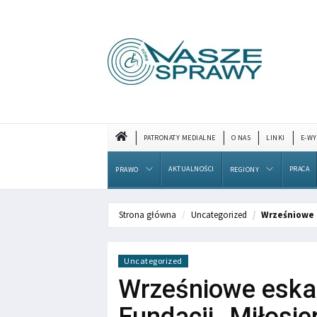
PATRONATY MEDIALNE
O NAS
LINKI
E-WY
AKTUALNOŚCI
PRACA
PRAWO
REGIONY
Strona główna
Uncategorized
Wrześniowe 
Uncategorized
Wrześniowe eska