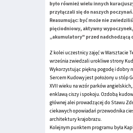
było również wielu innych kuracjuszy
przyłączali się do naszych poczynań
Reasumując: być może nie zwiedziliśm
pięciodniowy, aktywny wypoczynek,
„akumulatory" przed nadchodzącą d
Z kolei uczestnicy zajęć w Warsztacie T
września zwiedzali urokliwe strony Kud
Wykorzystując piękną pogodę i dobry n
Sercem Kudowy jest położony u stóp Gó
XVII wieku na wzór parków angielskich
enklawą ciszy i spokoju. Ozdobą kudo
głównej alei prowadzącej do Stawu Zd
ciekawych opowiadań przewodnika ciesz
architektury krajobrazu.
Kolejnym punktem programu była Kaplic