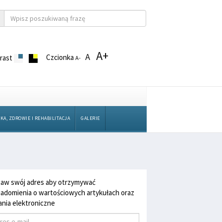
A+
A
Czcionka
rast
A-
KA, ZDROWIE I REHABILITACJA
GALERIE
aw swój adres aby otrzymywać
adomienia o wartościowych artykułach oraz
nia elektroniczne