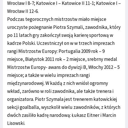
Wrocław I 8-7; Katowice I – Katowice II 11-1; Katowice I –
Wrocław II 12-6.
Podczas tegorocznych mistrzostw miało miejsce
uroczyste pożegnanie Piotra Szymali, zawodnika, który
po 11 latach gry zakończył swoją karierę sportową w
kadrze Polski. Uczestniczył on w w trzech imprezach
rangi Mistrzostw Europy: Portugalia 2009 rok – 9
miejsce, Białystok 2011 rok – 2 miejsce, srebrny medal
Mistrzostw Europy- awans do dywizji B, Włochy 2012 – 5
miejsce; a także w wielu imprezach rangi
międzynarodowej. W każdą z nich wniósł ogromny
wkład, zarówno w roli zawodnika, ale także trenera i
organizatora. Piotr Szymala jest trenerem katowickiej
sekcji goalballa, wyszkolił wielu zawodników, z których
dwóch zasiliło kadrę narodową: Łukasz Eitner i Marcin
Lisowski.