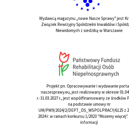
Wydawcą magazynu „nowe Nasze Sprawy” jest Kr
Związek Rewizyjny Spółdzielni Inwalidów i Spółdz
Niewidomych z siedzibą w Warszawie
Projekt pn. Opracowywanie i wydawanie porta
naszesprawy.eu, jest realizowany w okresie 01.04
r.-31.03.2027 r., jest współfinansowany ze środków
na podstawie umowy nr
UM/PW9/2024/2/DEPT_DS_WSPOLPRACY/6125 z 24
2024 r. w ramach konkursu 1/2023 "Możemy więcej".
informacji