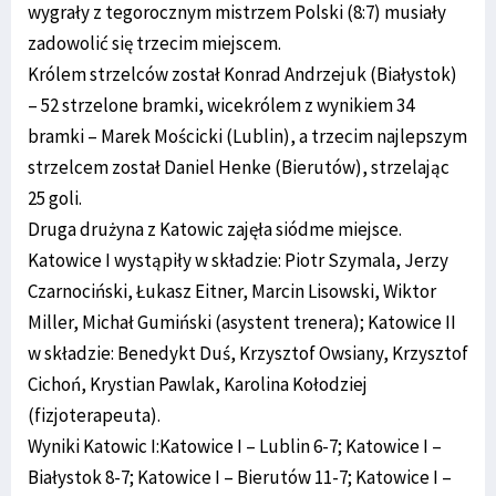
wygrały z tegorocznym mistrzem Polski (8:7) musiały
zadowolić się trzecim miejscem.
Królem strzelców został Konrad Andrzejuk (Białystok)
– 52 strzelone bramki, wicekrólem z wynikiem 34
bramki – Marek Mościcki (Lublin), a trzecim najlepszym
strzelcem został Daniel Henke (Bierutów), strzelając
25 goli.
Druga drużyna z Katowic zajęła siódme miejsce.
Katowice I wystąpiły w składzie: Piotr Szymala, Jerzy
Czarnociński, Łukasz Eitner, Marcin Lisowski, Wiktor
Miller, Michał Gumiński (asystent trenera); Katowice II
w składzie: Benedykt Duś, Krzysztof Owsiany, Krzysztof
Cichoń, Krystian Pawlak, Karolina Kołodziej
(fizjoterapeuta).
Wyniki Katowic I:Katowice I – Lublin 6-7; Katowice I –
Białystok 8-7; Katowice I – Bierutów 11-7; Katowice I –