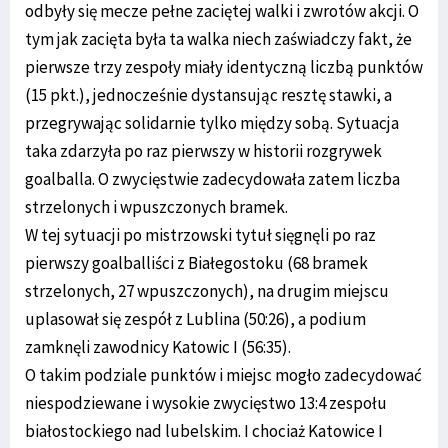
odbyły się mecze pełne zaciętej walki i zwrotów akcji. O
tym jak zacięta była ta walka niech zaświadczy fakt, że
pierwsze trzy zespoły miały identyczną liczbą punktów
(15 pkt.), jednocześnie dystansując resztę stawki, a
przegrywając solidarnie tylko między sobą. Sytuacja
taka zdarzyła po raz pierwszy w historii rozgrywek
goalballa. O zwycięstwie zadecydowała zatem liczba
strzelonych i wpuszczonych bramek.
W tej sytuacji po mistrzowski tytuł sięgnęli po raz
pierwszy goalballiści z Białegostoku (68 bramek
strzelonych, 27 wpuszczonych), na drugim miejscu
uplasował się zespół z Lublina (50:26), a podium
zamknęli zawodnicy Katowic I (56:35).
O takim podziale punktów i miejsc mogło zadecydować
niespodziewane i wysokie zwycięstwo 13:4 zespołu
białostockiego nad lubelskim. I chociaż Katowice I