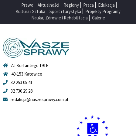
Prawo
Aktualności
Regiony
Praca
Edukacja
Kultura i Sztuka
Sport i turystyka
Projekty Programy
Nauka, Zdrowie i Rehabilitacja
Galerie
Al. Korfantego 191E
40-153 Katowice
32 253 05 41
32 730 29 28
redakcja@naszesprawy.com.pl