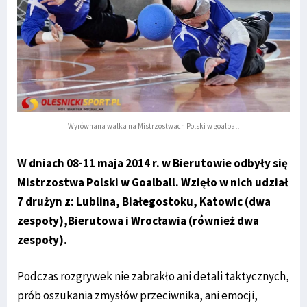
Wyrównana walka na Mistrzostwach Polski w goalball
W dniach 08-11 maja 2014 r. w Bierutowie odbyły się
Mistrzostwa Polski w Goalball. Wzięło w nich udział
7 drużyn z: Lublina, Białegostoku, Katowic (dwa
zespoły),Bierutowa i Wrocławia (również dwa
zespoły).
Podczas rozgrywek nie zabrakło ani detali taktycznych,
prób oszukania zmysłów przeciwnika, ani emocji,