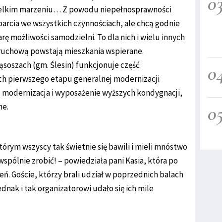
0
 wielkim marzeniu… Z powodu niepełnosprawności
cia we wszystkich czynnościach, ale chcą godnie
arę możliwości samodzielni. To dla nich i wielu innych
ruchową powstają mieszkania wspierane.
ąsoszach (gm. Ślesin) funkcjonuje część
0
ach pierwszego etapu generalnej modernizacji
– modernizacja i wyposażenie wyższych kondygnacji,
ne.
0
tórym wszyscy tak świetnie się bawili i mieli mnóstwo
 wspólnie zrobić! – powiedziała pani Kasia, która po
eń. Goście, którzy brali udział w poprzednich balach
ednak i tak organizatorowi udało się ich mile