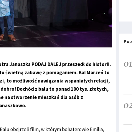
Pop
0
iotra Janaszka PODAJ DALEJ przeszedł do historii.
yło świetną zabawę z pomaganiem. Bal Marzeń to
zi, to możliwość nawiązania wspaniałych relacji,
ę dobro! Dochód z balu to ponad 100 tys. złotych,
ne na stworzenie mieszkań dla osób z
0
Janaszkowo.
alu obejrzeli film, w którym bohaterowie Emilia,