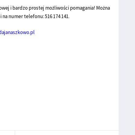
nowej i bardzo prostej możliwości pomagania! Można
 na numer telefonu: 516 174 141.
ajanaszkowo.pl