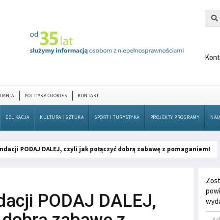
Kont
DANIA
POLITYKA COOKIES
KONTAKT
EDUKACJA
KULTURA I SZTUKA
SPORT I TURYSTYKA
PROJEKTY PROGRAMY
NAU
ndacji PODAJ DALEJ, czyli jak połączyć dobrą zabawę z pomaganiem!
Zost
powi
dacji PODAJ DALEJ,
wyda