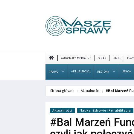
PATRONATY MEDIALNE
O NAS
LINKI
E-WY
AKTUALNOŚCI
PRACA
PRAWO
REGIONY
Strona główna
Aktualności
#Bal Marzeń Fu
Aktualności
Nauka, Zdrowie i Rehabilitacja
#Bal Marzeń Fun