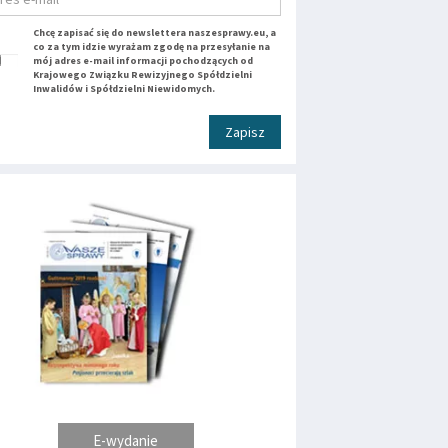
Chcę zapisać się do newslettera naszesprawy.eu, a
co za tym idzie wyrażam zgodę na przesyłanie na
mój adres e-mail informacji pochodzących od
Krajowego Związku Rewizyjnego Spółdzielni
Inwalidów i Spółdzielni Niewidomych.
Zapisz
E-wydanie