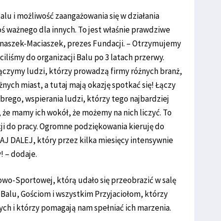
Balu i możliwość zaangażowania się w działania
oś ważnego dla innych. To jest właśnie prawdziwe
naszek-Maciaszek, prezes Fundacji. – Otrzymujemy
iliśmy do organizacji Balu po 3 latach przerwy.
ączymy ludzi, którzy prowadzą firmy różnych branż,
ych miast, a tutaj mają okazję spotkać się! Łączy
brego, wspierania ludzi, którzy tego najbardziej
 że mamy ich wokół, że możemy na nich liczyć. To
cji do pracy. Ogromne podziękowania kieruję do
AJ DALEJ, który przez kilka miesięcy intensywnie
 – dodaje.
kowo-Sportowej, którą udało się przeobrazić w salę
Balu, Gościom i wszystkim Przyjaciołom, którzy
ch i którzy pomagają nam spełniać ich marzenia.