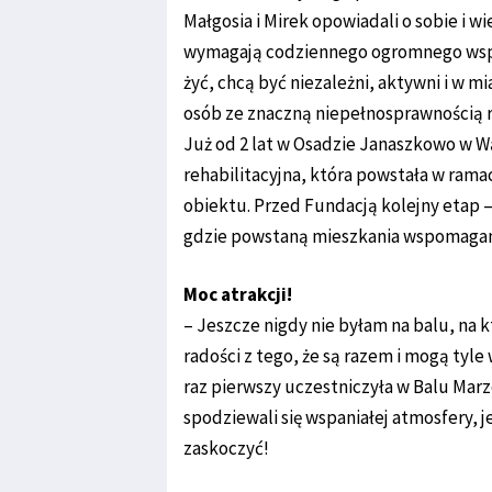
Małgosia i Mirek opowiadali o sobie i
wymagają codziennego ogromnego wspar
żyć, chcą być niezależni, aktywni i w mi
osób ze znaczną niepełnosprawnością 
Już od 2 lat w Osadzie Janaszkowo w W
rehabilitacyjna, która powstała w ram
obiektu. Przed Fundacją kolejny etap 
gdzie powstaną mieszkania wspomaga
Moc atrakcji!
– Jeszcze nigdy nie byłam na balu, na k
radości z tego, że są razem i mogą tyle
raz pierwszy uczestniczyła w Balu Marz
spodziewali się wspaniałej atmosfery, j
zaskoczyć!