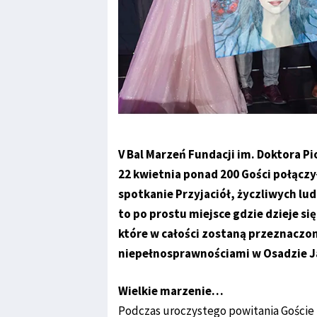
V Bal Marzeń Fundacji im. Doktora P
22 kwietnia ponad 200 Gości połącz
spotkanie Przyjaciół, życzliwych lud
to po prostu miejsce gdzie dzieje si
które w całości zostaną przeznaczo
niepełnosprawnościami w Osadzie 
Wielkie marzenie…
Podczas uroczystego powitania Goście B