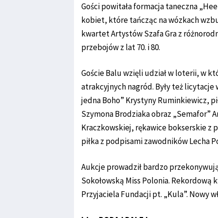
Gości powitała formacja taneczna „Hee
kobiet, które tańcząc na wózkach wzbu
kwartet Artystów Szafa Gra z różnoro
przebojów z lat 70. i 80.
Goście Balu wzięli udział w loterii, w 
atrakcyjnych nagród. Były też licytacj
jedna Boho” Krystyny Ruminkiewicz, pił
Szymona Brodziaka obraz „Semafor” An
Kraczkowskiej, rękawice bokserskie z 
piłka z podpisami zawodników Lecha Poz
Aukcje prowadził bardzo przekonywują
Sokołowską Miss Polonia. Rekordową k
Przyjaciela Fundacji pt. „Kula”. Nowy wła