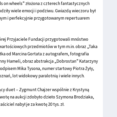
ls on wheels” złożona z czterech fantastycznych
dziły wiele emocji i podziwu. Gwiazdą wieczoru był
dnym i perfekcyjnie przygotowanym repertuarem
której Przyjaciele Fundacji przygotowali mnóstwo
e wartościowych przedmiotów w tym m.in. obraz „Taka
ka od Marcina Gortata z autografem, fotografia
ny Hameli, obraz abstrakcja „Dobrostan” Katarzyny
podpisem Mika Tysona, numer startowy Piotra Żyły,
nań, lot widokowy paralotnią i wiele innych.
cy duet – Zygmunt Chajzer wspólnie z Krystyną
wotę na aukcji zdobyło dzieło Szymona Brodziaka,
ściciel nabył je za kwotę 20 tys. zł.