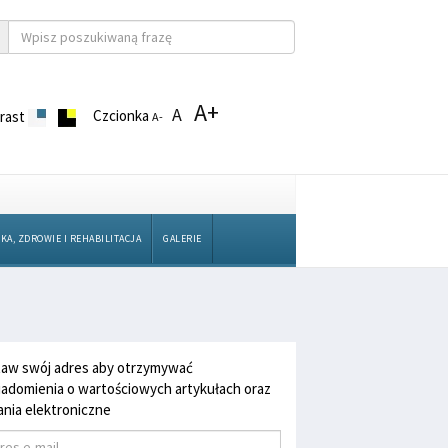
A+
A
Czcionka
rast
A-
KA, ZDROWIE I REHABILITACJA
GALERIE
aw swój adres aby otrzymywać
adomienia o wartościowych artykułach oraz
nia elektroniczne