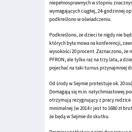
niepełnosprawnych w stopniu znacznym
wymagających ciągłej, 24-godzinnej op
podkreślono w oświadczeniu.
Podkreślono, że dzieci te nigdy nie będ
których była mowa na konferencji, za
wysokości 20 procent. Zaznaczono, że n
PFRON, ale tylko raz na trzy lata, a 
pojechać na taki turnus przynajmniej d
Od środy w Sejmie protestuje ok. 20 o
Domagają się m.in. natychmiastowej po
otrzymują rezygnujący z pracy rodzice
minimalnej (w 2014 r. jest to 1680 zł br
że będą w Sejmie do skutku.