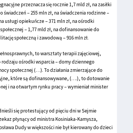
nacyjne przeznacza się rocznie 1,7 mld zł, na zasiłki
do świadczeń – 255 mln zł, na świadczenia rodzinne –
, na usługi opiekuńcze – 371 mln zł, na ośrodki
społecznej – 1,77 mld zł, na dofinansowanie do
litację społeczną i zawodową – 916 mln zł.
ełnosprawnych, to warsztaty terapii zajęciowej,
o rodzaju ośrodki wsparcia – domy dziennego
y społecznej (…). To działania zmierzające do
acyjne, które są dofinansowywane, (….), to dotowanie
nej i na otwartym rynku pracy – wymieniał minister
nieśli się protestujący od pięciu dni w Sejmie
rzekaz płynący od ministra Kosiniaka-Kamysza,
rosława Dudy w większości nie był kierowany do dzieci