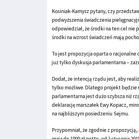
Kosiniak-Kamysz pytany, czy przedsta
podwyższenia świadczenia pielęgnacyjn
odpowiedział, że środki na ten cel nie 
środki na wzrost świadczeń mają pocho
To jest propozycja oparta o racjonalne
już tylko dyskusja parlamentarna – zazn
Dodał, że intencją rządu jest, aby real
tylko możliwe. Dlatego projekt będzie 
parlamentarna jest dużo szybsza niż rz
deklarację marszałek Ewy Kopacz, mini
na najbliższym posiedzeniu Sejmu.
Przypomniał, że zgodnie z propozycją,
maja do 1000 zł netto, od 1 stycznia 2015 