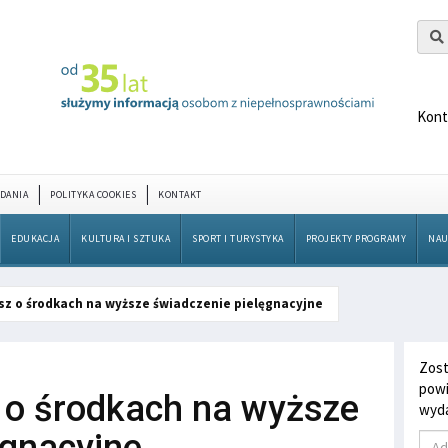
Kont
DANIA
POLITYKA COOKIES
KONTAKT
EDUKACJA
KULTURA I SZTUKA
SPORT I TURYSTYKA
PROJEKTY PROGRAMY
NAU
z o środkach na wyższe świadczenie pielęgnacyjne
Zost
powi
 o środkach na wyższe
wyda