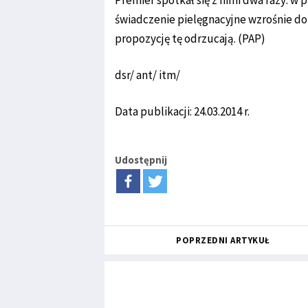
Premier spotkał się z nimi dwa razy: w 
świadczenie pielęgnacyjne wzrośnie do
propozycję tę odrzucają. (PAP)
dsr/ ant/ itm/
Data publikacji: 24.03.2014 r.
Udostępnij
POPRZEDNI ARTYKUŁ