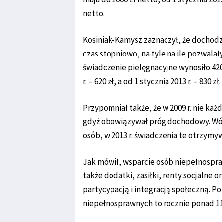
netto.
Kosiniak-Kamysz zaznaczył, że dochodz
czas stopniowo, na tyle na ile pozwalał
świadczenie pielęgnacyjne wynosiło 420 z
r. – 620 zł, a od 1 stycznia 2013 r. – 830 zł.
Przypomniał także, że w 2009 r. nie ka
gdyż obowiązywał próg dochodowy. Wów
osób, w 2013 r. świadczenia te otrzymyw
Jak mówił, wsparcie osób niepełnospra
także dodatki, zasiłki, renty socjalne o
partycypacją i integracją społeczną. P
niepełnosprawnych to rocznie ponad 11