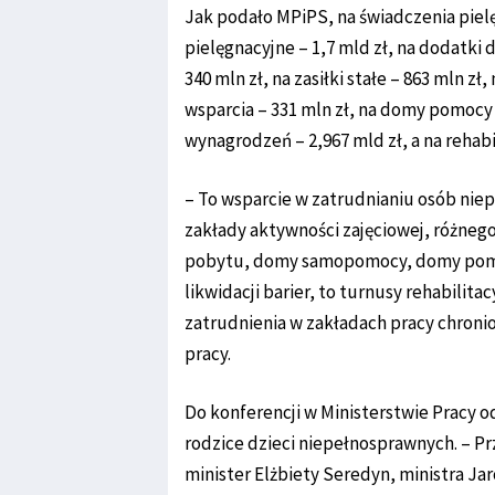
Jak podało MPiPS, na świadczenia pielęg
pielęgnacyjne – 1,7 mld zł, na dodatki 
340 mln zł, na zasiłki stałe – 863 mln zł
wsparcia – 331 mln zł, na domy pomocy 
wynagrodzeń – 2,967 mld zł, a na rehabi
– To wsparcie w zatrudnianiu osób niep
zakłady aktywności zajęciowej, różneg
pobytu, domy samopomocy, domy pomoc
likwidacji barier, to turnusy rehabilit
zatrudnienia w zakładach pracy chronio
pracy.
Do konferencji w Ministerstwie Pracy od
rodzice dzieci niepełnosprawnych. – P
minister Elżbiety Seredyn, ministra Ja