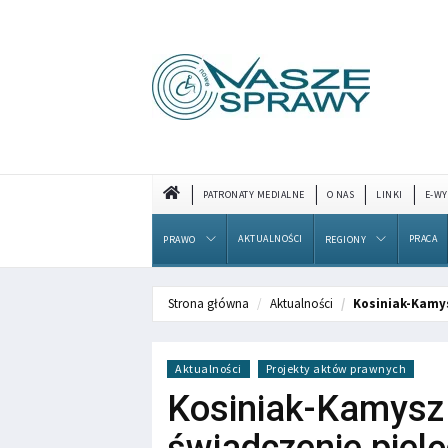
PATRONATY MEDIALNE
O NAS
LINKI
E-WY
AKTUALNOŚCI
PRACA
PRAWO
REGIONY
Strona główna
Aktualności
Kosiniak-Kamys
Aktualności
Projekty aktów prawnych
Kosiniak-Kamysz