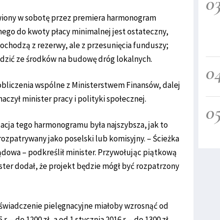
0
wiony w sobotę przez premiera harmonogram
ego do kwoty płacy minimalnej jest ostateczny,
pochodzą z rezerwy, ale z przesunięcia funduszy;
dzić ze środków na budowę dróg lokalnych.
0
 obliczenia wspólne z Ministerstwem Finansów, dalej
aczył minister pracy i polityki społecznej.
0
izacja tego harmonogramu była najszybsza, jak to
rozpatrywany jako poselski lub komisyjny. – Ścieżka
ądowa – podkreślił minister. Przywołując piątkową
ster dodał, że projekt będzie mógł być rozpatrzony
 świadczenie pielęgnacyjne miałoby wzrosnąć od
r. – do 1200 zł, a od 1 stycznia 2016 r. – do 1300 zł