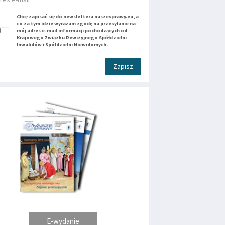
Chcę zapisać się do newslettera naszesprawy.eu, a
co za tym idzie wyrażam zgodę na przesyłanie na
mój adres e-mail informacji pochodzących od
Krajowego Związku Rewizyjnego Spółdzielni
Inwalidów i Spółdzielni Niewidomych.
Zapisz
E-wydanie