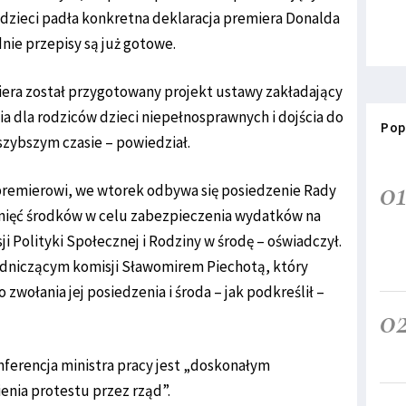
dzieci padła konkretna deklaracja premiera Donalda
nie przepisy są już gotowe.
iera został przygotowany projekt ustawy zakładający
a dla rodziców dzieci niepełnosprawnych i dojścia do
Pop
jszybszym czasie – powiedział.
0
premierowi, we wtorek odbywa się posiedzenie Rady
nięć środków w celu zabezpieczenia wydatków na
i Polityki Społecznej i Rodziny w środę – oświadczył.
odniczącym komisji Sławomirem Piechotą, który
zwołania jej posiedzenia i środa – jak podkreślił –
0
ferencja ministra pracy jest „doskonałym
nia protestu przez rząd”.