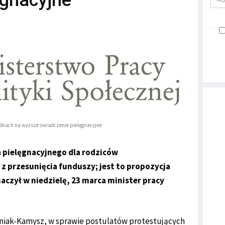
ęgnacyjne
dkach na wyższe świadczenie pielęgnacyjne
 pielęgnacyjnego dla rodziców
z przesunięcia funduszy; jest to propozycja
naczył w niedzielę, 23 marca minister pracy
iniak-Kamysz, w sprawie postulatów protestujących