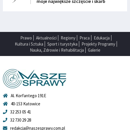
moje największe szczęście i skarb
Prawo
Aktualności
Regiony
Praca
Edukacja
Kultura i Sztuka
Sport i turystyka
Projekty Programy
Nauka, Zdrowie i Rehabilitacja
Galerie
Al. Korfantego 191E
40-153 Katowice
32 253 05 41
32 730 29 28
redakcja@naszesprawy.com.pl