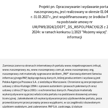
Projekt pn. Opracowywanie i wydawanie porta
naszesprawy.eu, jest realizowany w okresie 01.04
r.-31.03.2027 r., jest współfinansowany ze środków
na podstawie umowy nr
UM/PW9/2024/2/DEPT_DS_WSPOLPRACY/6125 z 24
2024 r. w ramach konkursu 1/2023 "Możemy więcej".
informacji
Zamieszczone na stronach internetowych portalu www.niepelnosprawni.info.pl,
www.naszesprawy.eu, www.naszesprawy.com.pl, www.naszesprawy.org,
naszesprawy.net materiały sygnowane skrótem „PAP” stanowią element Serwisu
informacyjnego PAP, będącego bazą danych, której producentem i wydawcą jest
Polska Agencja Prasowa S.A. z siedzibą w Warszawie. Chronione są one przepisami
ustawy z dnia 4 lutego 1994 r. o prawie autorskim i prawach pokrewnych oraz
ustawy z dnia 27 lipca 2001 r. o ochronie baz danych. Powyższe materiały
wykorzystywane są przez właściciela portalu na podstawie stosownej umowy
licencyjnej. Jakiekolwiek ich wykorzystywanie przez użytkowników portalu, poza
przewidzianymi przez przepisy prawa wyjątkami, w szczególności dozwolonym
użytkiem osobistym, jest zabronione. PAP S.A. zastrzega, iż dalsze