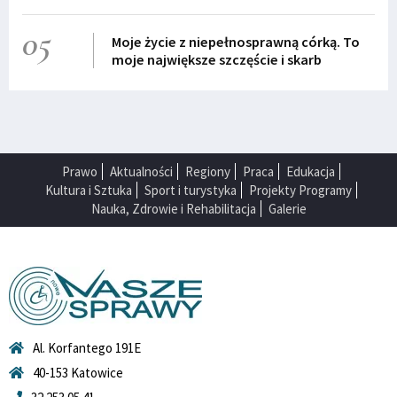
05
Moje życie z niepełnosprawną córką. To
moje największe szczęście i skarb
Prawo
Aktualności
Regiony
Praca
Edukacja
Kultura i Sztuka
Sport i turystyka
Projekty Programy
Nauka, Zdrowie i Rehabilitacja
Galerie
Al. Korfantego 191E
40-153 Katowice