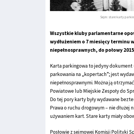
Sejm: stare karty parki
Wszystkie kluby parlamentarne opow
wydłużeniem o 7 miesięcy terminu w
niepełnosprawnych, do połowy 2015 r
Karta parkingowa to jedyny dokument 
parkowania na „kopertach”; jest wydaw
niepełnosprawnymi. Można ją otrzymać
Powiatowe lub Miejskie Zespoły do Sp
Do tej pory karty były wydawane bezter
Prawa o ruchu drogowym – nie dłużej ni
używaniem kart. Stare karty miały obo
Posłowie z sejmowej Komisji Polityki S