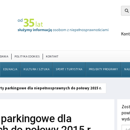
Kont
DANIA
POLITYKA COOKIES
KONTAKT
EDUKACJA
KULTURA I SZTUKA
SPORT I TURYSTYKA
PROJEKTY PROGRAMY
NAU
rty parkingowe dla niepełnosprawnych do połowy 2015 r.
Zost
powi
 parkingowe dla
wyda