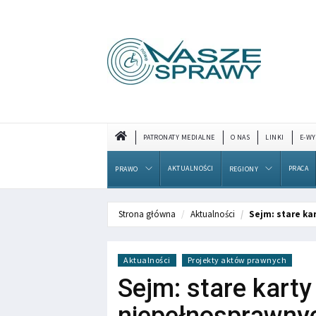
PATRONATY MEDIALNE
O NAS
LINKI
E-WY
AKTUALNOŚCI
PRACA
PRAWO
REGIONY
Strona główna
Aktualności
Sejm: stare ka
Aktualności
Projekty aktów prawnych
Sejm: stare karty