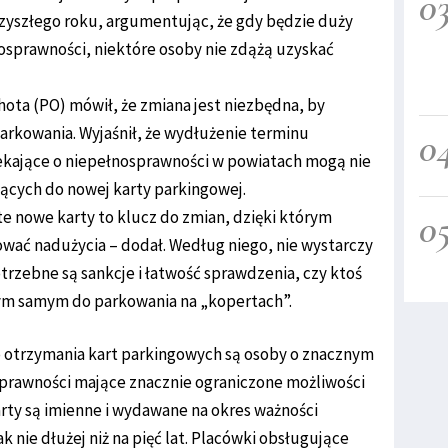
0
zyszłego roku, argumentując, że gdy będzie duży
sprawności, niektóre osoby nie zdążą uzyskać
ta (PO) mówił, że zmiana jest niezbędna, by
rkowania. Wyjaśnił, że wydłużenie terminu
0
ekające o niepełnosprawności w powiatach mogą nie
ących do nowej karty parkingowej.
0
e nowe karty to klucz do zmian, dzięki którym
wać nadużycia – dodał. Według niego, nie wystarczy
rzebne są sankcje i łatwość sprawdzenia, czy ktoś
tym samym do parkowania na „kopertach”.
 otrzymania kart parkingowych są osoby o znacznym
rawności mające znacznie ograniczone możliwości
rty są imienne i wydawane na okres ważności
 nie dłużej niż na pięć lat. Placówki obsługujące