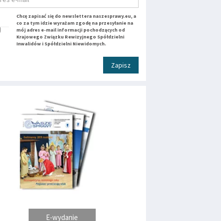
Chcę zapisać się do newslettera naszesprawy.eu, a
co za tym idzie wyrażam zgodę na przesyłanie na
mój adres e-mail informacji pochodzących od
Krajowego Związku Rewizyjnego Spółdzielni
Inwalidów i Spółdzielni Niewidomych.
Zapisz
E-wydanie