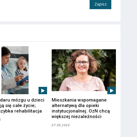
Zapisz
udaru mózgu u dzieci
Mieszkania wspomagane
ą się całe życie;
alternatywą dla opieki
zybka rehabilitacja
instytucjonalnej. OzN chcą
większej niezależności
6
07.08.2026