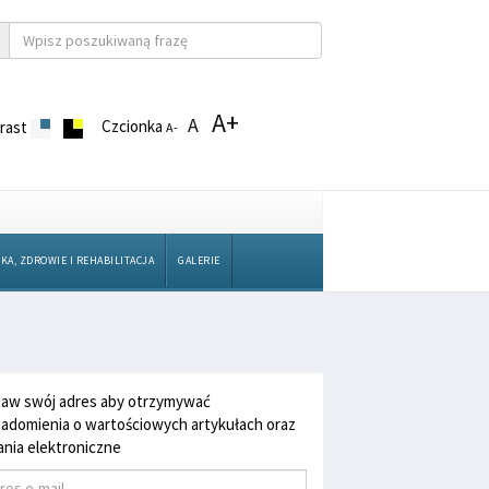
A+
A
Czcionka
rast
A-
KA, ZDROWIE I REHABILITACJA
GALERIE
aw swój adres aby otrzymywać
adomienia o wartościowych artykułach oraz
nia elektroniczne