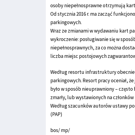
osoby niepełnosprawne otrzymują karty
Od stycznia 2016 r. ma zacząć funkcjon
parkingowych.
Wraz ze zmianami w wydawaniu kart pa
wykroczenie: posługiwanie się w sposó
niepełnosprawnych, za co można dostać 
liczba miejsc postojowych zagwaranto
Według resortu infrastruktury obecnie 
parkingowych. Resort pracy oceniał, że j
było w sposób nieuprawniony – często b
zmarły, lub wystawionych na członków 
Według szacunków autorów ustawy po no
(PAP)
bos/ mp/