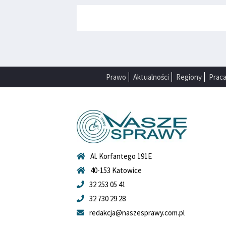
Prawo
Aktualności
Regiony
Prac
Al. Korfantego 191E
40-153 Katowice
32 253 05 41
32 730 29 28
redakcja@naszesprawy.com.pl