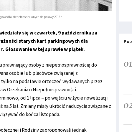
ngowe dla niepełnosprawnych do połowy 2015 r.
iedziały się w czwartek, 9 października za
ażności starych kart parkingowych dla
Pop
. Głosowanie w tej sprawie w piątek.
0
uprawniający osoby z niepełnosprawnością do
ana osobie lub placówce związanej z
 tylko na podstawie orzeczeń wydawanych przez
raw Orzekania o Niepełnosprawności.
minowo, od 1 lipca – po wejściu w życie nowelizacji
0
ż na 5 lat. Zmiany miały ukrócić nadużycia związane z
wiązywać do końca listopada.
połecznej i Rodziny zaproponowali jednak