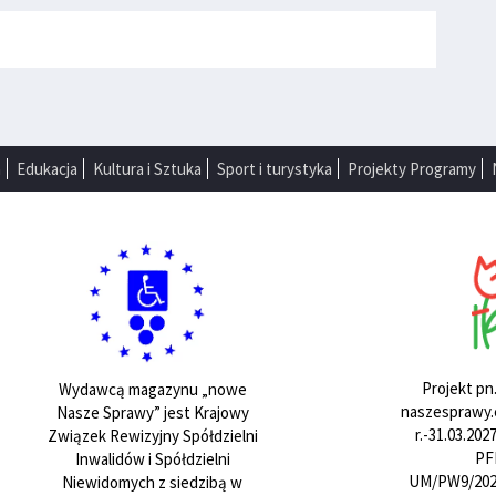
a
Edukacja
Kultura i Sztuka
Sport i turystyka
Projekty Programy
Projekt pn
Wydawcą magazynu „nowe
naszesprawy.e
Nasze Sprawy” jest Krajowy
r.-31.03.20
Związek Rewizyjny Spółdzielni
PF
Inwalidów i Spółdzielni
UM/PW9/202
Niewidomych z siedzibą w