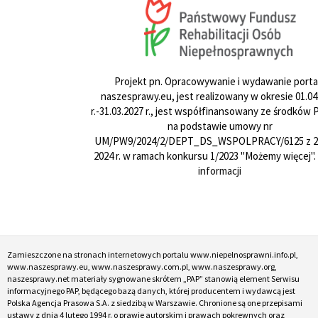
Projekt pn. Opracowywanie i wydawanie porta
naszesprawy.eu, jest realizowany w okresie 01.04
r.-31.03.2027 r., jest współfinansowany ze środków
na podstawie umowy nr
UM/PW9/2024/2/DEPT_DS_WSPOLPRACY/6125 z 24
2024 r. w ramach konkursu 1/2023 "Możemy więcej".
informacji
Zamieszczone na stronach internetowych portalu www.niepelnosprawni.info.pl,
www.naszesprawy.eu, www.naszesprawy.com.pl, www.naszesprawy.org,
naszesprawy.net materiały sygnowane skrótem „PAP” stanowią element Serwisu
informacyjnego PAP, będącego bazą danych, której producentem i wydawcą jest
Polska Agencja Prasowa S.A. z siedzibą w Warszawie. Chronione są one przepisami
ustawy z dnia 4 lutego 1994 r. o prawie autorskim i prawach pokrewnych oraz