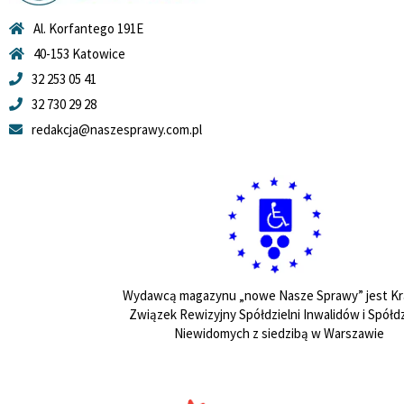
Al. Korfantego 191E
40-153 Katowice
32 253 05 41
32 730 29 28
redakcja@naszesprawy.com.pl
Wydawcą magazynu „nowe Nasze Sprawy” jest Kr
Związek Rewizyjny Spółdzielni Inwalidów i Spółdz
Niewidomych z siedzibą w Warszawie