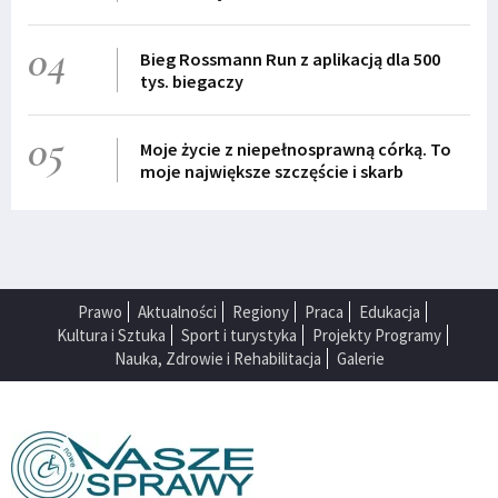
04
Bieg Rossmann Run z aplikacją dla 500
tys. biegaczy
05
Moje życie z niepełnosprawną córką. To
moje największe szczęście i skarb
Prawo
Aktualności
Regiony
Praca
Edukacja
Kultura i Sztuka
Sport i turystyka
Projekty Programy
Nauka, Zdrowie i Rehabilitacja
Galerie