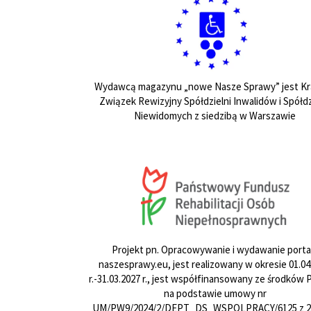
Wydawcą magazynu „nowe Nasze Sprawy” jest Kr
Związek Rewizyjny Spółdzielni Inwalidów i Spółdz
Niewidomych z siedzibą w Warszawie
Projekt pn. Opracowywanie i wydawanie porta
naszesprawy.eu, jest realizowany w okresie 01.04
r.-31.03.2027 r., jest współfinansowany ze środków
na podstawie umowy nr
UM/PW9/2024/2/DEPT_DS_WSPOLPRACY/6125 z 24