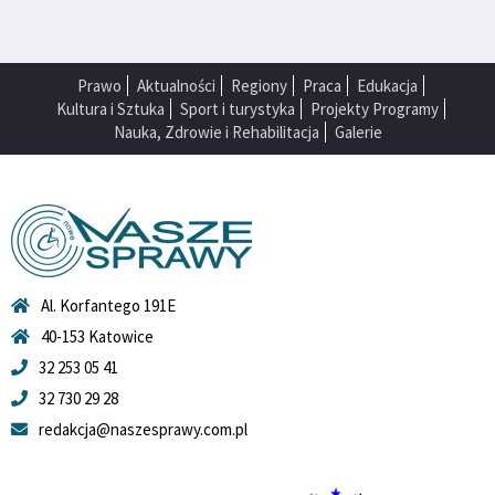
Prawo
Aktualności
Regiony
Praca
Edukacja
Kultura i Sztuka
Sport i turystyka
Projekty Programy
Nauka, Zdrowie i Rehabilitacja
Galerie
Al. Korfantego 191E
40-153 Katowice
32 253 05 41
32 730 29 28
redakcja@naszesprawy.com.pl