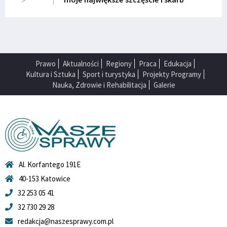
Prawo
Aktualności
Regiony
Praca
Edukacja
Kultura i Sztuka
Sport i turystyka
Projekty Programy
Nauka, Zdrowie i Rehabilitacja
Galerie
Al. Korfantego 191E
40-153 Katowice
32 253 05 41
32 730 29 28
redakcja@naszesprawy.com.pl