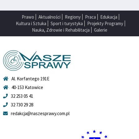
Prawo
Aktualności
Regiony
Praca
Edukacja
Kultura i Sztuka
Sport i turystyka
Projekty Programy
Nauka, Zdrowie i Rehabilitacja
Galerie
Al. Korfantego 191E
40-153 Katowice
32 253 05 41
32 730 29 28
redakcja@naszesprawy.com.pl