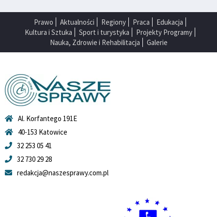
Prawo
Aktualności
Regiony
Praca
Edukacja
Kultura i Sztuka
Sport i turystyka
Projekty Programy
Nauka, Zdrowie i Rehabilitacja
Galerie
Al. Korfantego 191E
40-153 Katowice
32 253 05 41
32 730 29 28
redakcja@naszesprawy.com.pl