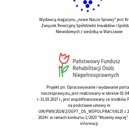
Wydawcą magazynu „nowe Nasze Sprawy” jest Kr
Związek Rewizyjny Spółdzielni Inwalidów i Spółdz
Niewidomych z siedzibą w Warszawie
Projekt pn. Opracowywanie i wydawanie porta
naszesprawy.eu, jest realizowany w okresie 01.04
r.-31.03.2027 r., jest współfinansowany ze środków
na podstawie umowy nr
UM/PW9/2024/2/DEPT_DS_WSPOLPRACY/6125 z 24
2024 r. w ramach konkursu 1/2023 "Możemy więcej".
informacji