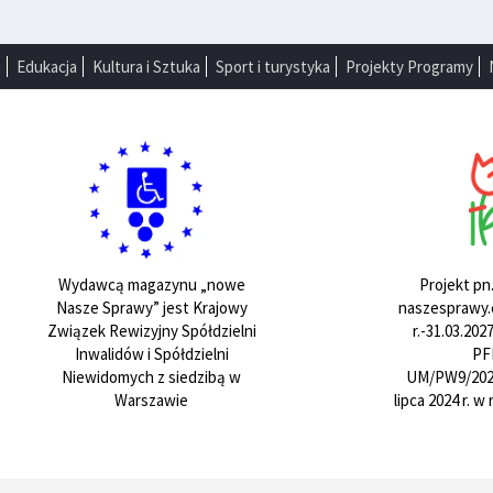
a
Edukacja
Kultura i Sztuka
Sport i turystyka
Projekty Programy
Projekt pn
Wydawcą magazynu „nowe
naszesprawy.e
Nasze Sprawy” jest Krajowy
r.-31.03.20
Związek Rewizyjny Spółdzielni
PF
Inwalidów i Spółdzielni
UM/PW9/202
Niewidomych z siedzibą w
lipca 2024 r. 
Warszawie