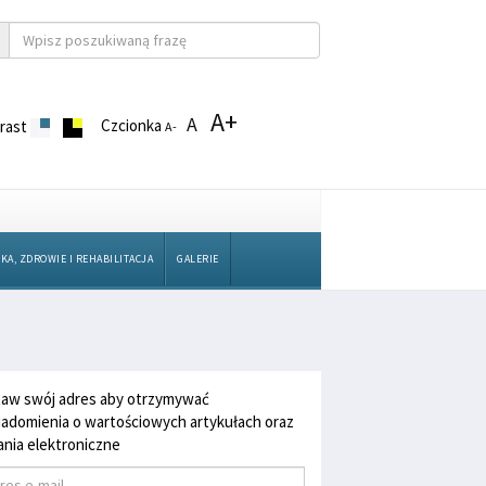
A+
A
Czcionka
rast
A-
KA, ZDROWIE I REHABILITACJA
GALERIE
aw swój adres aby otrzymywać
adomienia o wartościowych artykułach oraz
nia elektroniczne