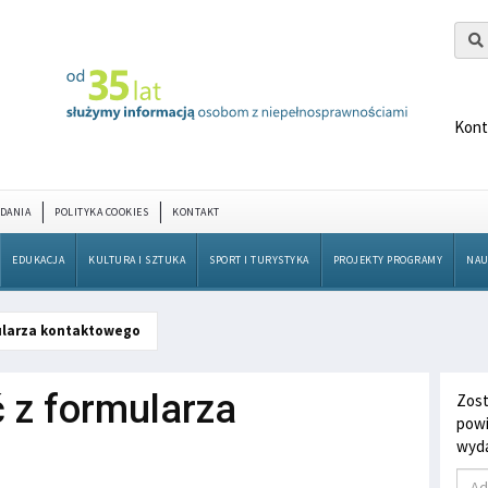
Kont
DANIA
POLITYKA COOKIES
KONTAKT
EDUKACJA
KULTURA I SZTUKA
SPORT I TURYSTYKA
PROJEKTY PROGRAMY
NAU
larza kontaktowego
z formularza
Zost
powi
wyda