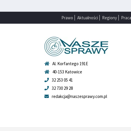
Prawo
Aktualności
Regiony
Prac
Al. Korfantego 191E
40-153 Katowice
32 253 05 41
32 730 29 28
redakcja@naszesprawy.com.pl