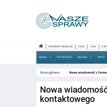
PATRONATY MEDIALNE
O NAS
LINKI
E-WY
AKTUALNOŚCI
PRACA
PRAWO
REGIONY
Strona główna
Nowa wiadomość z formu
Nowa wiadomość 
kontaktowego