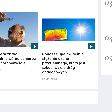
0
0
0
iera żniwo.
Podczas upałów rośnie
lnie wśród seniorów
stężenie ozonu
chorobowością
przyziemnego, który jest
szkodliwy dla dróg
6
oddechowych
06.08.2026