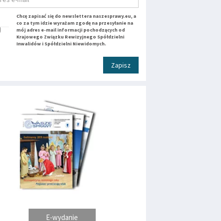
Chcę zapisać się do newslettera naszesprawy.eu, a
co za tym idzie wyrażam zgodę na przesyłanie na
mój adres e-mail informacji pochodzących od
Krajowego Związku Rewizyjnego Spółdzielni
Inwalidów i Spółdzielni Niewidomych.
Zapisz
E-wydanie